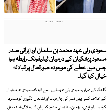
سعودی ولی عہد محمد بن سلمان اور ایرانی صدر
مسعود پزشکیان کے درمیان ٹیلیفونک رابطہ ہوا
جس میں خطے کی موجودہ صورتحال پر تبادلہ
خیال کیا گیا۔
گفتگو کے دوران سعودی ولی عہد نے واضح کیا کہ سعودی عرب ایران
کے خلاف کسی بھی قسم کی جارحیت اور اشتعال انگیزی کو مسترد
کرتا ہے اور اپنی سرزمین یا فضائی حدود کو ایران کے خلاف استعمال