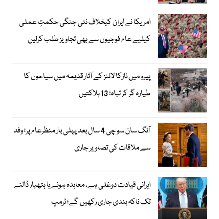
امریکا نے ایران کیخلاف نئی جنگی حکمتِ عملی
کیلیے عام فوجیوں سے بھی تجاویز طلب کرلیں
پیرو میں نازکا لائنز کے آثار قدیمہ میں سیاحوں کا
طیارہ گر کر تباہ؛ 13 ہلاکتیں
آنگ سان سو چی 4 سال بعد پہلی بار منظرعام پر؛ وفد
سے ملاقات کی تصاویر جاری
ایرانی قیادت دوغلی ہے، معاہدہ ہونے یا ہتھیار ڈالنے
تک ناکہ بندی جاری رکھیں گے؛ ٹرمپ