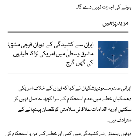
ہونے کی اجازت نہیں دے گا۔
مزید پڑھیں
ایران سے کشیدگی کے دوران فوجی مشق؛
مشرق وسطیٰ میں امریکی لڑاکا طیاروں
کی گھن گرج
ایرانی صدر مسعود پزشکیان نے کہا کہ ایران کے خلاف امریکی
دھمکیاں خطے میں عدم استحکام کے سوا کچھ حاصل نہیں کر
سکتیں اور یہ اقدامات علاقائی سلامتی کو نقصان پہنچانے کے
مترادف ہیں۔
دونوں رہنماؤں نے کشیدگی میں کمی اور خطے کے امن و استحکام کی