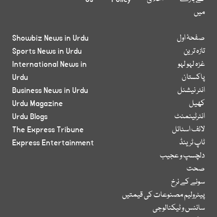
میں
صفحۂ اول
Showbiz News in Urdu
تازہ ترین
Sports News in Urdu
غزہ لہو لہو
International News in
پاکستان
Urdu
انٹر نیشنل
Business News in Urdu
کھیل
Urdu Magazine
انٹرٹینمنٹ
Urdu Blogs
لائف اسٹائل
The Express Tribune
ٹاپ ٹرینڈ
Express Entertainment
دلچسپ و عجیب
صحت
سونے کے نرخ
پیٹرولیم مصنوعات کی قیمتیں
سائنس و ٹیکنالوجی