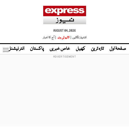
AUGUST 04, 2026
اشتہار لگائیں |
لائیو ٹی وی
| آج کا اخبار
صفحۂ اول
تازہ ترین
کھیل
خاص خبریں
پاکستان
انٹر نیشنل
ٹا