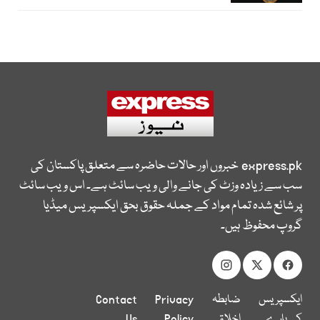
express.pk
خبروں اور حالات حاضرہ سے متعلق پاکستان کی
سب سے زیادہ وزٹ کی جانے والی ویب سائٹ ہے۔ اس ویب سائٹ
پر شائع شدہ تمام مواد کے جملہ حقوق بحق ایکسپریس میڈیا
گروپ محفوظ ہیں۔
ایکسپریس
ضابطہ
Privacy
Contact
کے بارے
اخلاق
Policy
Us