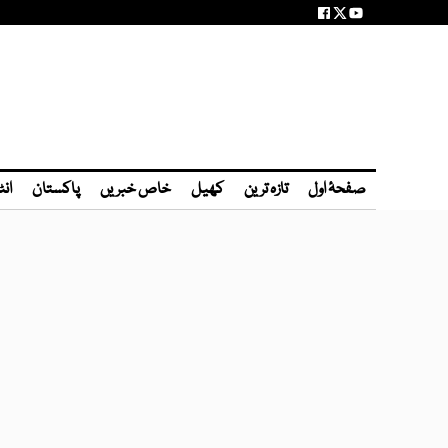
صفحۂ اول
تازہ ترین
کھیل
خاص خبریں
پاکستان
انٹ