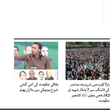
راولاکوٹ میں شرپسند عناصر
وفاقی حکومت کی الٹی گنتی
کی فائرنگ سے 7 اہلکار شہید اور
شروع ہوچکی ہے، بلاول بھٹو
143زخمی ہوئے، آزاد کشمیر
حکومت