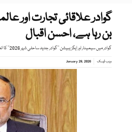
گوادر علاقائی تجارت اور عال
بن رہا ہے، احسن اقبال
گوادر میں سیمینار اور ایگزیبیشن ’’گوادر جدید ساحلی شہر 2026‘‘ کا انعقاد کیا گیا
ویب ڈیسک
January 28, 2026