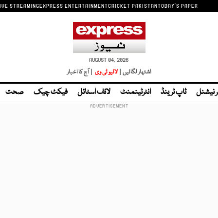
IVE STREAMING
EXPRESS ENTERTAINMENT
CRICKET PAKISTAN
TODAY'S PAPER
AUGUST 04, 2026
اشتہار لگائیں |
لائیو ٹی وی
| آج کا اخبار
ر نیشنل
ٹاپ ٹرینڈ
انٹرٹینمنٹ
لائف اسٹائل
فیکٹ چیک
صحت