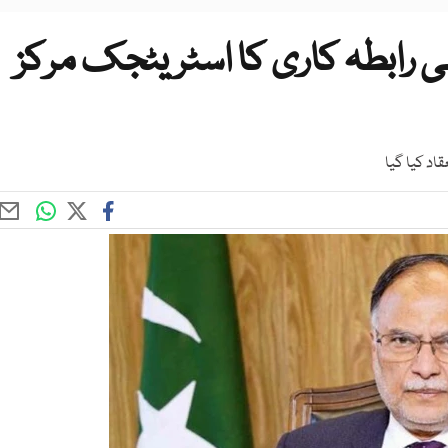
می رابطہ کاری کا اسٹریٹجک مرکز