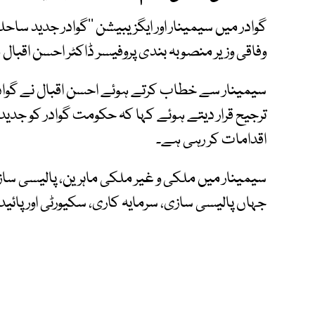
وفاقی وزیر منصوبہ بندی پروفیسر ڈاکٹر احسن اقب
سیمینار سے خطاب کرتے ہوئے احسن اقبال نے گوادر 
ترجیح قرار دیتے ہوئے کہا کہ حکومت گوادر کو جدید
اقدامات کر رہی ہے۔
سیمینار میں ملکی و غیر ملکی ماہرین، پالیسی سا
جہاں پالیسی سازی، سرمایہ کاری، سکیورٹی اور پائید