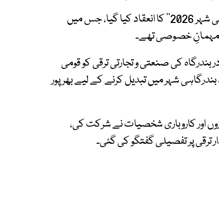
گوادر میں سیمینار اور ایگزیبیشن ’’گوادر جدید ساحلی شہر 2026‘‘ کا انعقاد کیا گیا، جس میں
ال مہمانِ خصوصی تھے۔
بندرگاہ کی صنعتی و تجارتی ترقی کو قومی
 بندرگاہی شہر میں تبدیل کرنے کے لیے بھرپور
زوں اور کاروباری شخصیات نے شرکت کی،
ار ترقی پر تفصیلی گفتگو کی گئی۔