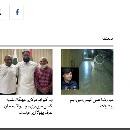
متعلقہ
میر رضا علی کیس میں اہم
ایم کیو ایم مرکز پر جھگڑا، بلدیہ
پیشرفت
کیس میں بری ہونے والا رحمان
عرف بھولا زیر حراست