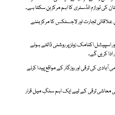
ن کی ٹورازم انڈسٹری کا اہم مرکز بن سکتا ہے۔
علاقائی تجارت اور لاجسٹکس کا مرکز بننے
ر اسپیشل اکنامک زونز پر روشنی ڈالتے ہوئے
ادا کریں گے۔
بادی کی ترقی اور روزگار کے مواقع پیدا کرنے
2 کو پاکستان کی قومی معاشی ترقی کے لیے ایک اہم سنگِ میل قرار