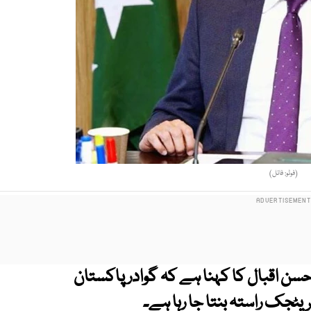
(فوٹو: فائل)
احسن اقبال کا کہنا ہے کہ گوادر پاکستان
یٹجک راستہ بنتا جا رہا ہے۔