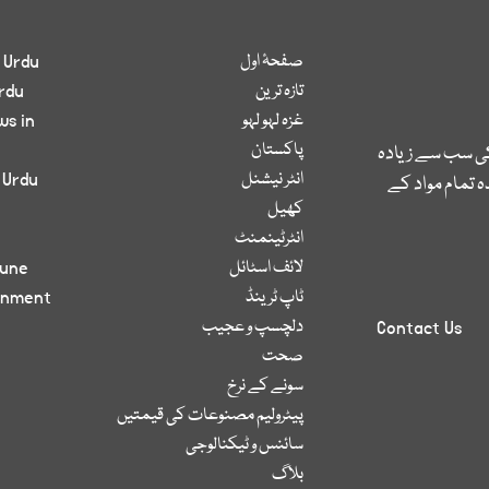
صفحۂ اول
 Urdu
تازہ ترین
rdu
غزہ لہو لہو
ws in
پاکستان
کی سب سے زیادہ
انٹر نیشنل
 Urdu
 تمام مواد کے
کھیل
انٹرٹینمنٹ
لائف اسٹائل
bune
ٹاپ ٹرینڈ
inment
دلچسپ و عجیب
Contact Us
صحت
سونے کے نرخ
پیٹرولیم مصنوعات کی قیمتیں
سائنس و ٹیکنالوجی
بلاگ