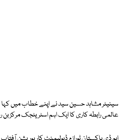
سینیٹر مشاہد حسین سید نے اپنے خطاب میں کہا کہ
عالمی رابطہ کاری کا ایک اہم اسٹریٹجک مرکز بن رہ
ایم ڈی پاکستان ٹورازم ڈیولپمنٹ کارپوریشن آفتاب ا