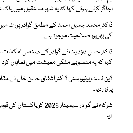
اجاگر کرتے ہوئے کہا کہ یہ شہر مستقبل میں پاکستا
ڈاکٹر محمد جمیل احمد کے مطابق گوادر پورٹ میں 
کی بھرپور صلاحیت موجود ہے۔
ڈاکٹر حسن داؤد بٹ نے گوادر کے صنعتی امکانات او
کہا کہ یہ منصوبے ملکی معیشت میں نمایاں کردار 
ڈین نسٹ یونیورسٹی ڈاکٹر اشفاق حسن خان نے مقامی آ
پر زور دیا۔
شرکاء نے گوادر سیمینار 026
دیا۔