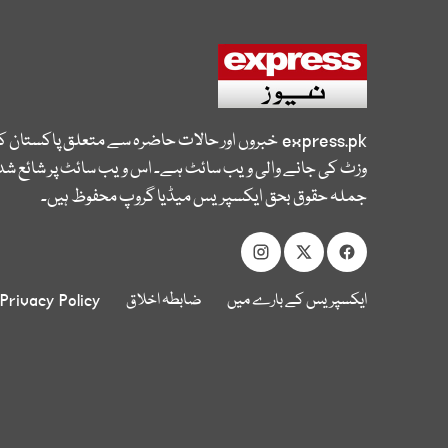
express.pk
خبروں اور حالات حاضرہ سے متعلق پاکستان 
وزٹ کی جانے والی ویب سائٹ ہے۔ اس ویب سائٹ پر شائع شدہ
جملہ حقوق بحق ایکسپریس میڈیا گروپ محفوظ ہیں۔
ایکسپریس کے بارے میں
ضابطہ اخلاق
Privacy Policy