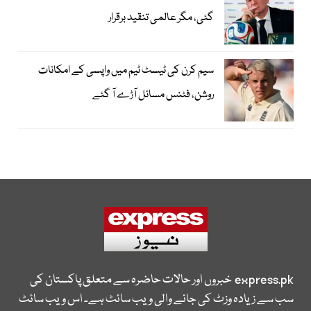
گئی، مگر عالمی تنقید برقرار
سیم کرن کی ٹیسٹ ٹیم میں واپسی کے امکانات
روشن، فٹنس مسائل آڑے آ گئے
express.pk
خبروں اور حالات حاضرہ سے متعلق پاکستان کی
سب سے زیادہ وزٹ کی جانے والی ویب سائٹ ہے۔ اس ویب سائٹ