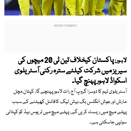
پاکستان کیخلاف تین ٹی 20 میچوں کی
لاہور:
سیریز میں شرکت کیلئے سترہ رکنی آسٹریلوی
اسکواڈ لاہور پہنچ گیا۔
آسٹریلوی ٹیم کا دوسرا گروپ آج رات لاہور پہنچے گا، کپتان مچل
مارش اور جوش انگلس بگ بیش لیگ کافائنل کھیلنے کے سبب
پہلے میچ میں ریسٹ کریں گے، پہلے میچ میں ٹریوس ہیڈ کو کپتانی
سونپی جاسکتی ہے۔