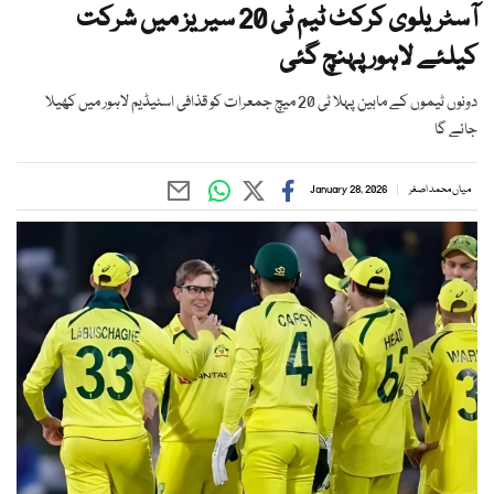
آسٹریلوی کرکٹ ٹیم ٹی 20 سیریز میں شرکت
کیلئے لاہور پہنچ گئی
دونوں ٹیموں کے مابین پہلا ٹی 20 میچ جمعرات کو قذافی اسٹیڈیم لاہور میں کھیلا
جائے گا
میاں محمد اصغر
January 28, 2026