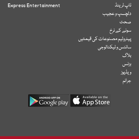
ٹاپ ٹرینڈ
Express Entertainment
دلچسپ و عجیب
صحت
سونے کے نرخ
پیٹرولیم مصنوعات کی قیمتیں
سائنس و ٹیکنالوجی
بلاگ
بزنس
ویڈیوز
جرائم