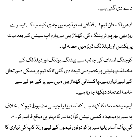
دے دی گئی ہے۔
ادھر پاکستان ٹیم نے قذافی اسٹیڈیم میں جاری کیمپ کے تیسرے
روز بھی بھرپور ٹریننگ کی، کھلاڑیوں نے وارم اپ سیشن کے بعد نیٹ
پریکٹس اورفیلڈنگ ڈرلز میں حصہ لیا۔
کوچنگ اسٹاف کی جانب سے بیٹنگ، بولنگ اور فیلڈنگ کے
مختلف پہلوئوں پر خصوصی توجہ دی گئی تاکہ ٹیم ہر ممکن صورتحال
کے لیے تیار رہے۔ پاکستانی کھلاڑیوں میں سیریز کے حوالے سے
خاصا اعتماد دیکھا جا رہا ہے۔
ٹیم مینجمنٹ کا کہنا ہے کہ آسٹریلیا جیسی مضبوط ٹیم کے خلاف
یہ سیریز موجودہ کمبی نیشن کو آزمانے کا بہترین موقع فراہم کرے
گی، پاک آسٹریلیا سیریز کو دونوں ٹیموں کے لیے ورلڈ کپ کی تیاری کا