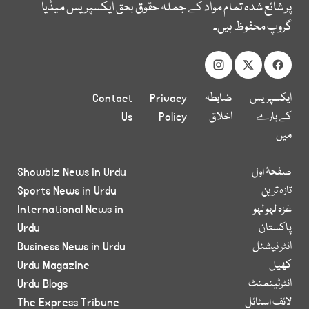
پر شائع شدہ تمام مواد کے جملہ حقوق بحق ایکسپریس میڈیا
گروپ محفوظ ہیں۔
ایکسپریس
ضابطہ
Privacy
Contact
کے بارے
اخلاق
Policy
Us
میں
صفحۂ اول
Showbiz News in Urdu
تازہ ترین
Sports News in Urdu
غزہ لہو لہو
International News in
پاکستان
Urdu
انٹر نیشنل
Business News in Urdu
کھیل
Urdu Magazine
انٹرٹینمنٹ
Urdu Blogs
لائف اسٹائل
The Express Tribune