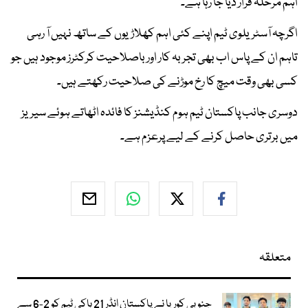
اہم مرحلہ قرار دیا جا رہا ہے۔
اگرچہ آسٹریلوی ٹیم اپنے کئی اہم کھلاڑیوں کے ساتھ نہیں آ رہی
تاہم ان کے پاس اب بھی تجربہ کار اور باصلاحیت کرکٹرز موجود ہیں جو
کسی بھی وقت میچ کا رخ موڑنے کی صلاحیت رکھتے ہیں۔
دوسری جانب پاکستان ٹیم ہوم کنڈیشنز کا فائدہ اٹھاتے ہوئے سیریز
میں برتری حاصل کرنے کے لیے پرعزم ہے۔
متعلقہ
جنوبی کوریا نے پاکستان انڈر 21 ہاکی ٹیم کو 2-6 سے