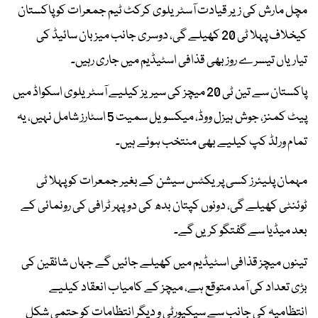
مچل مارش کی زیر قیادت آسٹریلوی کرکٹ ٹیم جمعرات کو پاکستان
کیخلاف پہلا ٹی 20 کھیلے گی، دوسری جانب میزبان سائیڈ کی
تیاریاں تیسرے روز بھی قذافی اسٹیڈیم میں جاری رہیں۔
پاکستان سے تین ٹی 20 میچز کی سیریز کیلیے آسٹریلوی اسکواڈ میں
پیٹ کمنز، جوش ہیزل ووڈ، میکسویل سمیت 5 اسٹارز شامل نہیں، یہ
تمام ورلڈ کپ کیلیے بھی منتخب ہوئے ہیں۔
مہمان پلیئرز کسی پریکٹس سیشن کے بغیر جمعرات کو پہلا ٹی
ٹوئنٹی کھیلے گی، دونوں کپتان بدھ کی دوپہر ٹرافی کی رونمائی کے
بعد میڈیا سے گفتگو کریں گے۔
تینوں میچز قذافی اسٹیڈیم میں کھیلے جائیں گے جہاں شائقین کی
بڑی تعداد کی آمد متوقع ہے، میچز کے کامیاب انعقاد کیلیے
انتظامیہ کی جانب سے سیکیورٹی و دیگر انتظامات کو حتمی شکل