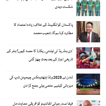
شکست دیدی
پاکستان کو انگلینڈ کے خلاف زیادہ اعتماد کا
مظاہرہ کرنا ہوگا: شعیب محمد
’دی ہنڈریڈ‘ ٹی ٹوئنٹی ریکارڈ کا حصہ کیوں؟ بٹلر کے
تاریخی اعزاز کے بعد بحث چھڑ گئی
لندن نے 2029 ورلڈ ایتھلیٹکس چیمپئن شپ کی
میزبانی کیلیے حتمی بولی جمع کرا دی
فیفا صدر جیانی انفانٹینو کو افریقی حمایت مل