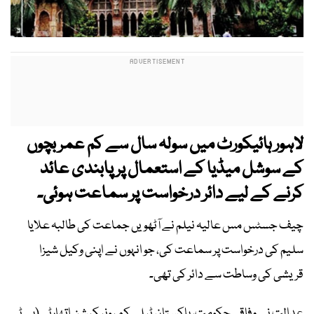
لاہور ہائیکورٹ میں سولہ سال سے کم عمر بچوں
کے سوشل میڈیا کے استعمال پر پابندی عائد
کرنے کے لیے دائر درخواست پر سماعت ہوئی۔
چیف جسٹس مس عالیہ نیلم نے آٹھویں جماعت کی طالبہ علایا
سلیم کی درخواست پر سماعت کی، جو انہوں نے اپنی وکیل شیزا
قریشی کی وساطت سے دائر کی تھی۔
عدالت نے وفاقی حکومت، پاکستان ٹیلی کمیونیکیشن اتھارٹی (پی ٹی