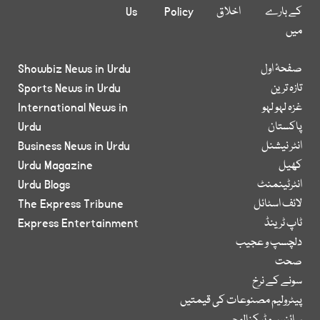
کے بارے
اخلاق
Policy
Us
میں
صفحۂ اول
Showbiz News in Urdu
تازہ ترین
Sports News in Urdu
غزہ لہو لہو
International News in
پاکستان
Urdu
انٹر نیشنل
Business News in Urdu
کھیل
Urdu Magazine
انٹرٹینمنٹ
Urdu Blogs
لائف اسٹائل
The Express Tribune
ٹاپ ٹرینڈ
Express Entertainment
دلچسپ و عجیب
صحت
سونے کے نرخ
پیٹرولیم مصنوعات کی قیمتیں