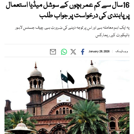
16سال سے کم عمر بچوں کے سوشل میڈیا استعمال
پر پابندی کی درخواست پر جواب طلب
یہ ایک اہم معاملہ ہے اور اس پر توجہ دینے کی ضرورت ہے، چیف جسٹس لاہور
ہائیکورٹ کے ریمارکس
ویب ڈیسک
January 28, 2026