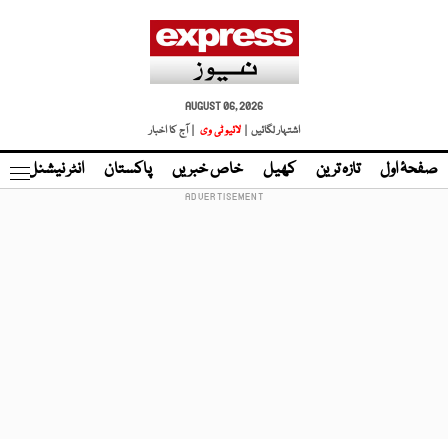
AUGUST 06, 2026
اشتہار لگائیں |
لائیو ٹی وی
| آج کا اخبار
صفحۂ اول
تازہ ترین
کھیل
خاص خبریں
پاکستان
انٹر نیشنل
ٹا