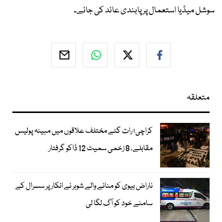
سوشل میڈیا استعمال پر پابندی عائد کی جائے۔
متعلقہ
کراچی؛ رات گئے مختلف علاقوں میں مبینہ پولیس
مقابلے، 8 زخمی سمیت 12 ڈاکو گرفتار
ناراض بیوی کو منانے والے شوہر نے انکار پر سسرال کے
سامنے خود کو آگ لگا لی