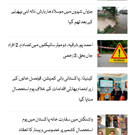
جڑواں شہروں میں موسلادھار بارش، نالہ لئی بپھرنے
کے بعد تھم گیا
احمد پور شرقیہ، دو موٹر سائیکلوں میں تصادم، 2 افراد
جاں بحق، 3 زخمی
کینیڈا، پاکستانی ہائی کمیشن، قونصل خانوں کے
زیر اہتمام بھارتی اقدامات کے خلاف یوم استحصال
منایا گیا
واشنگٹن میں سفارت خانہ پاکستان میں یوم
استحصال کشمیر پر خصوصی ویبنار کا انعقاد