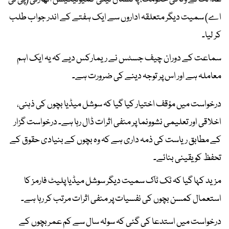
اے) سمیت دیگر متعلقہ اداروں سے ایک ہفتے کے اندر جواب طلب
کر لیا۔
سماعت کے دوران چیف جسٹس نے ریمارکس دیے کہ یہ ایک اہم
معاملہ ہے اور اس پر توجہ دینے کی ضرورت ہے۔
درخواست میں مؤقف اختیار کیا گیا کہ سوشل میڈیا بچوں کی ذہنی،
اخلاقی اور تعلیمی نشوونما پر منفی اثرات ڈال رہا ہے۔ درخواست گزار
کے مطابق ریاست کی ذمہ داری ہے کہ وہ بچوں کے بنیادی حقوق کے
تحفظ کو یقینی بنائے۔
مزید کہا گیا کہ ٹک ٹاک سمیت دیگر سوشل میڈیا پلیٹ فارمز کا
استعمال کمسن بچوں کی نفسیات پر منفی اثرات مرتب کر رہا ہے۔
درخواست میں استدعا کی گئی کہ سولہ سال سے کم عمر بچوں کے