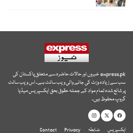
express.pk
خبروں اور حالات حاضرہ سے متعلق پاکستان کی
سب سے زیادہ وزٹ کی جانے والی ویب سائٹ ہے۔ اس ویب سائٹ
پر شائع شدہ تمام مواد کے جملہ حقوق بحق ایکسپریس میڈیا
گروپ محفوظ ہیں۔
ایکسپریس
ضابطہ
Privacy
Contact