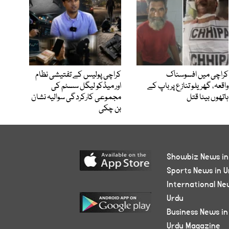
کراچی میں افسوسناک
کراچی پولیس کے تفتیشی نظام
واقعہ، گھریلو تنازع پر باپ کے
اور میڈکو لیگل سسٹم کی
ہاتھوں بیٹا قتل
مجموعی کارکردگی سوالیہ نشان
بن چکی
Showbiz News in
Sports News in U
International Ne
Urdu
Business News in
Urdu Magazine