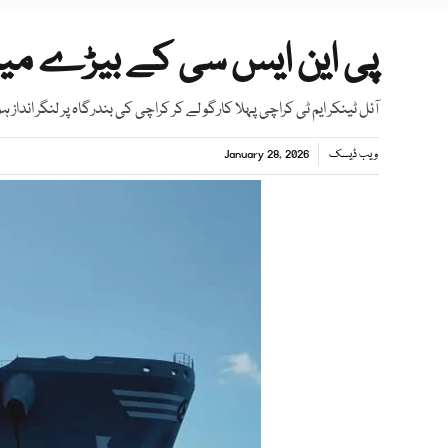
پی این ایس سی کے بیڑے میں 
آئل ٹینکر ایم ٹی کراچی پہلا کارگو لے کر کراچی کی بندرگاہ پر لنگر انداز ہ
ویب ڈیسک
January 28, 2026