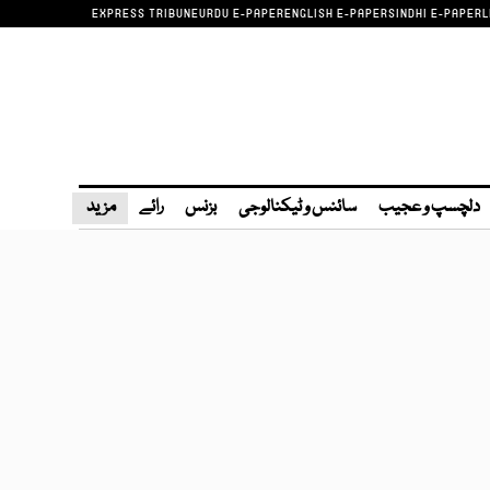
EXPRESS TRIBUNE
URDU E-PAPER
ENGLISH E-PAPER
SINDHI E-PAPER
L
دلچسپ و عجیب
سائنس و ٹیکنالوجی
بزنس
رائے
مزید