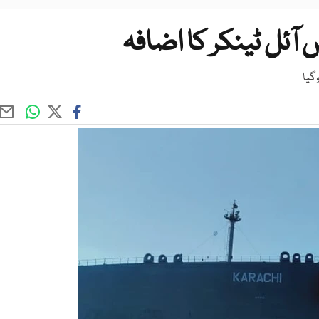
آئل ٹینکر کا اضافہ
وگیا