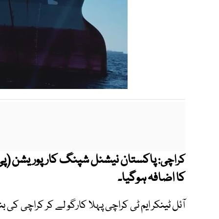
پاکستان نیشنل شپنگ کارپوریشن (پی 
کراچی:
کا اضافہ ہوگیا۔
آئل ٹینکر ایم ٹی کراچی پہلا کارگو لے کر کراچی کی بندر