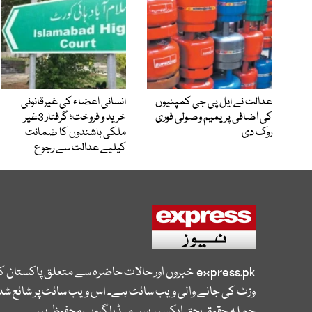
عدالت نے ایل پی جی کمپنیوں
انسانی اعضاء کی غیرقانونی
کی اضافی پریمیم وصولی فوری
خرید و فروخت؛ گرفتار 3غیر
روک دی
ملکی باشندوں کا ضمانت
کیلیے عدالت سے رجوع
express.pk
خبروں اور حالات حاضرہ سے متعلق پاکستان 
وزٹ کی جانے والی ویب سائٹ ہے۔ اس ویب سائٹ پر شائع شدہ
جملہ حقوق بحق ایکسپریس میڈیا گروپ محفوظ ہیں۔