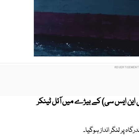
این ایس سی) کے بیڑے میں آئل ٹینکر
گاہ پر لنگر انداز ہوگیا۔