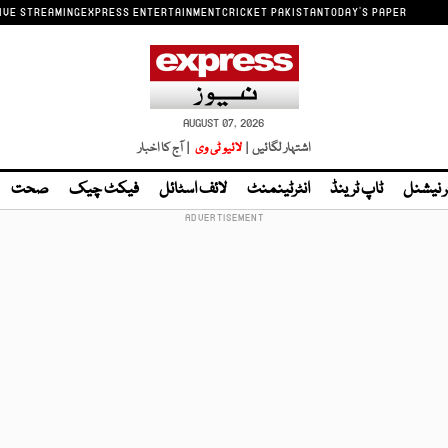
IVE STREAMING
EXPRESS ENTERTAINMENT
CRICKET PAKISTAN
TODAY'S PAPER
AUGUST 07, 2026
اشتہار لگائیں |
لائیو ٹی وی
| آج کا اخبار
ر نیشنل
ٹاپ ٹرینڈ
انٹرٹینمنٹ
لائف اسٹائل
فیکٹ چیک
صحت