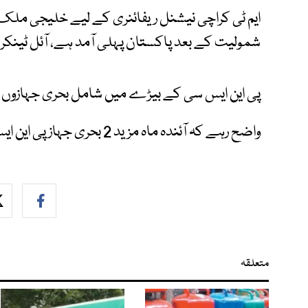
ایم ٹی کراچی نیشنل ریفائنری کے لیے خلیجی ملک 
شمولیت کے بعد پاکستان پہلی آمد ہے، آئل ٹینکر 74 ملین ڈالر میں خریدا گیا۔
پی این ایس سی کے بیڑے میں شامل بحری جہازوں کی تعداد 
واضح رہے کہ آئندہ ماہ مزید 2 بحری جہاز پی این ایس سی کے بیڑے میں شامل ہوں گے۔
متعلقہ