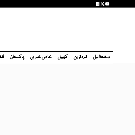
صفحۂ اول
تازہ ترین
کھیل
خاص خبریں
پاکستان
انٹ