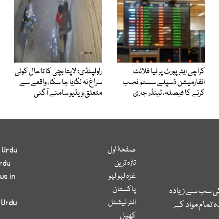
کراچی ایئرپورٹ پر نیا فلائٹ
راولپنڈی؛ لاپتا بچی کا تاحال کوئی
انفارمیشن ڈسپلے سسٹم نصب
سراغ نہ لگایا جا سکا، واقعے سے
کرنے کا فیصلہ، ٹینڈر جاری
متعلق ویڈیو سامنے آگئی
صفحۂ اول
 Urdu
تازہ ترین
rdu
غزہ لہو لہو
ws in
پاکستان
کی سب سے زیادہ
انٹر نیشنل
 Urdu
 تمام مواد کے
کھیل