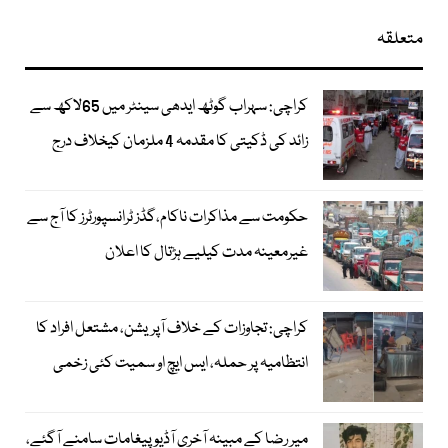
متعلقہ
کراچی: سہراب گوٹھ ایدھی سینٹر میں 65لاکھ سے
زائد کی ڈکیتی کا مقدمہ 4 ملزمان کیخلاف درج
حکومت سے مذاکرات ناکام،گڈز ٹرانسپورٹرز کا آج سے
غیرمعینہ مدت کیلیے ہڑتال کا اعلان
کراچی: تجاوزات کے خلاف آپریشن، مشتعل افراد کا
انتظامیہ پر حملہ، ایس ایچ او سمیت کئی زخمی
میر رضا کے مبینہ آخری آڈیو پیغامات سامنے آگئے،