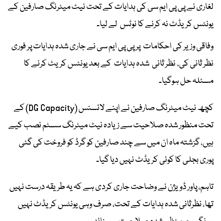
لغاری نے پی پی ایم سی کی ہدایات کے تحت نیٹ میٹرنگ صارفین کے
یونٹس کریڈٹ نہ کرنے کا نوٹس لے لیا۔
وفاقی وزیر کی احکامات پر پی پی ایم سی نے جاری شدہ ہدایات پر فوری
نظر ثانی کی، نظر ثانی شدہ ہدایات کے بعد یونٹس کریٹ کرنے کا
مسئلہ حل ہوگیا۔
کچھ نیٹ میٹرنگ صارفین نے اپنے لائسنس (DG Capacity) کے
تحت منظور شدہ صلاحیت سے زیادہ نیٹ میٹرنگ سسٹم نصب کیے
ہیں، گزشتہ ماہ ان میں سے چند صارفین کو گرڈ کو فروخت کی گئی
پوری بجلی کا کوئی کریڈٹ نہیں دیا گیا۔
تاہم، پاور ڈویژن نے وضاحت جاری کردی ہے کہ یہ طریقہ درست نہیں
تھا، نظرثانی شدہ ہدایات کے تحت، صرف وہی یونٹس کریڈٹ نہیں