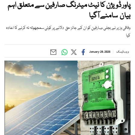
پاور ڈویژن کا نیٹ میٹرنگ صارفین سے متعلق اہم
بیان سامنے آگیا
⁠وفاقی وزیر نے بجلی صارفین کو ان کے جائز حق دلانے پر کوئی سمجھوتہ نہ کرنے کا اعادہ
کیا
ویب ڈیسک
January 28, 2026