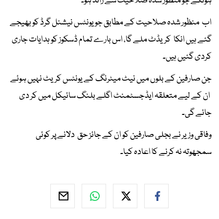
ہونگے جو منظور شدہ صلاحیت سے زائد ہو۔
⁠اب منظور شدہ صلاحیت کے مطابق جو یونٹس نیشنل گرڈ کو بھیجے
گئے ہیں انکا کریڈٹ ملے گا، ⁠اس بارے تمام ڈسکوز کو ہدایات جاری
کردی گئیں ہیں۔
جن صارفین کے بلوں میں نیٹ میٹرنگ کے یونٹس کریٹ نہیں ہوئے
ان کے لیے متعلقہ ایڈجسٹمنٹ اگلے بلنگ سائیکل میں کر دی
جائے گی۔
⁠وفاقی وزیر نے بجلی صارفین کو ان کے جائز حق دلانے پر کوئی
سمجھوتہ نہ کرنے کا اعادہ کیا۔