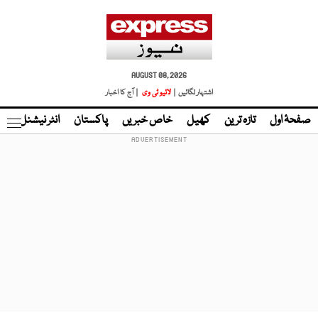
AUGUST 08, 2026
اشتہار لگائیں |
لائیو ٹی وی
| آج کا اخبار
صفحۂ اول
تازہ ترین
کھیل
خاص خبریں
پاکستان
انٹر نیشنل
ٹا