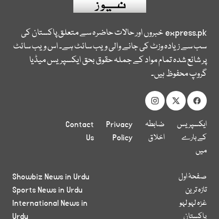
express.pk
خبروں اور حالات حاضرہ سے متعلق پاکستان کی
سب سے زیادہ وزٹ کی جانے والی ویب سائٹ ہے۔ اس ویب سائٹ
پر شائع شدہ تمام مواد کے جملہ حقوق بحق ایکسپریس میڈیا
گروپ محفوظ ہیں۔
ایکسپریس
ضابطہ
Privacy
Contact
کے بارے
اخلاق
Policy
Us
میں
صفحۂ اول
Showbiz News in Urdu
تازہ ترین
Sports News in Urdu
غزہ لہو لہو
International News in
پاکستان
Urdu