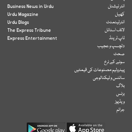
انٹر نیشنل
Business News in Urdu
کھیل
Urdu Magazine
انٹرٹینمنٹ
Urdu Blogs
لائف اسٹائل
The Express Tribune
ٹاپ ٹرینڈ
Express Entertainment
دلچسپ و عجیب
صحت
سونے کے نرخ
پیٹرولیم مصنوعات کی قیمتیں
سائنس و ٹیکنالوجی
بلاگ
بزنس
ویڈیوز
جرائم