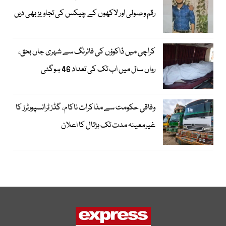
رقم وصولی اور لاکھوں کے چیکس کی تجاویز بھی دیں
کراچی میں ڈاکوؤں کی فائرنگ سے شہری جاں بحق،
رواں سال میں اب تک کی تعداد 46 ہوگئی
وفاقی حکومت سے مذاکرات ناکام، گڈز ٹرانسپورٹرز کا
غیرمعینہ مدت تک ہڑتال کا اعلان