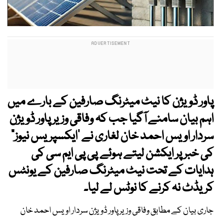
پاور ڈویژن کا نیٹ میٹرنگ صارفین کے بارے میں
اہم بیان سامنے آگیا جب کہ وفاقی وزیر پاور ڈویژن
سردار اویس احمد خان لغاری نے 'ایکسپریس نیوز"
کی خبر پر ایکشن لیتے ہوئے پی پی ایم سی کی
ہدایات کے تحت نیٹ میٹرنگ صارفین کے یونٹس
کریڈٹ نہ کرنے کا نوٹس لے لیا۔
جاری بیان کے مطابق وفاقی وزیر پاور ڈویژن سردار اویس احمد خان