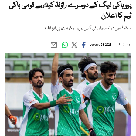
پرو ہاکی لیگ کے دوسرے راؤنڈ کیلٸے قومی ہاکی
ٹیم کا اعلان
اسکواڈ میں دو تبدیلیاں کی گٸی ہیں، سیکریٹری پی ایچ ایف
ویب ڈیسک
January 28, 2026