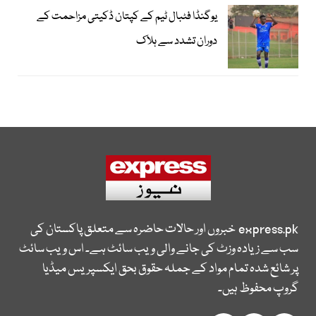
یوگنڈا فٹبال ٹیم کے کپتان ڈکیتی مزاحمت کے
دوران تشدد سے ہلاک
express.pk
خبروں اور حالات حاضرہ سے متعلق پاکستان کی
سب سے زیادہ وزٹ کی جانے والی ویب سائٹ ہے۔ اس ویب سائٹ
پر شائع شدہ تمام مواد کے جملہ حقوق بحق ایکسپریس میڈیا
گروپ محفوظ ہیں۔