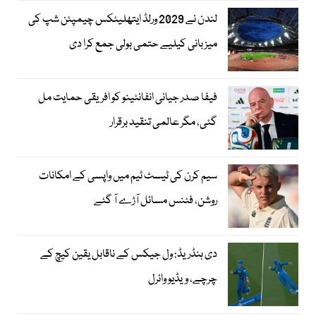
لندن نے 2029 ورلڈ ایتھلیٹکس چیمپئن شپ کی
میزبانی کیلیے حتمی بولی جمع کرا دی
فیفا صدر جیانی انفانٹینو کو افریقی حمایت مل
گئی، مگر عالمی تنقید برقرار
سیم کرن کی ٹیسٹ ٹیم میں واپسی کے امکانات
روشن، فٹنس مسائل آڑے آ گئے
دی ہنڈریڈ: ول جیکس کے ناقابل یقین کیچ کے
چرچے، ویڈیو وائرل