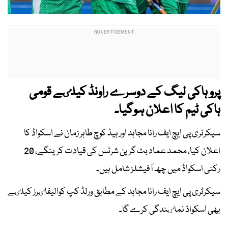
پرو ہاکی لیگ کے دوسرے راونڈ کیلٸے قومی
ہاکی ٹیم کا اعلان ہوگیا۔
سیکرٹری پی ایچ ایف رانا مجاہد اور ہیڈ کوچ طاہر زمان نے اسکواڈ کا
اعلان کیا، محمد عماد بٹ گرین شرٹس کی قیادت کرینگے، 20
رکنی اسکواڈ میں چھ آفیشلز شامل ہیں۔
سیکرٹری پی ایچ ایف رانا مجاہد کے مطابق ورلڈ کپ کوالیفاٸرز کیلٸے
بھی اسکواڈ نماٸندگی کرے گا۔