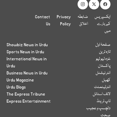
ایکسپریس
ضابطہ
Privacy
Contact
کے بارے
اخلاق
Policy
Us
میں
صفحۂ اول
Showbiz News in Urdu
تازہ ترین
Sports News in Urdu
غزہ لہو لہو
International News in
پاکستان
Urdu
انٹر نیشنل
Business News in Urdu
کھیل
Urdu Magazine
انٹرٹینمنٹ
Urdu Blogs
لائف اسٹائل
The Express Tribune
ٹاپ ٹرینڈ
Express Entertainment
دلچسپ و عجیب
صحت