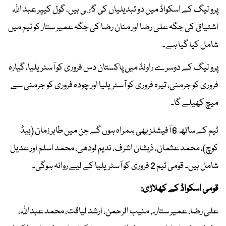
پرو لیگ کے اسکواڈ میں دو تبدیلیاں کی گٸی ہیں، گول کیپر عبد اللہ
اشتیاق کی جگہ علی رضا اور منان رضا کی جگہ عمیر ستار کو ٹیم میں
شامل کیا گیا ہے۔
پرو لیگ کے دوسرے راونڈ میں پاکستان دس فروری کو آسٹریلیا، گیارہ
فروری کو جرمنی، تیرہ فروری کو آسٹریلیا اور چودہ فروری کو جرمنی سے
میچ کھیلے گا۔
ٹیم کے ساتھ 6 آفیشلز بھی ہمراہ ہوں گے جن میں طاہر زمان (ہیڈ
کوچ)، محمد عثمان، ذیشان اشرف، ندیم لودھی، محمد اسلم اور عدیل
شامل ہیں۔ قومی ٹیم 2 فروری کو آسٹریلیا کے لیے روانہ ہوگی۔
قومی اسکواڈ کے کھلاڑی:
علی رضا، عمیر ستار۔, منیب الرحمن، ارشد لیاقت، محمد عبداللہ،