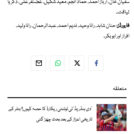
سفیان خان، ارباز احمد، حماد انجم، معید شکیل، غضنفر علی، ذکریا
لیاقت۔
فارورڈز:
حنان شاہد، رانا وحید، ندیم احمد، عبدالرحمان، رانا ولید،
افراز اور ابوبکر۔
متعلقہ
’دی ہنڈریڈ‘ ٹی ٹوئنٹی ریکارڈ کا حصہ کیوں؟ بٹلر کے
تاریخی اعزاز کے بعد بحث چھڑ گئی