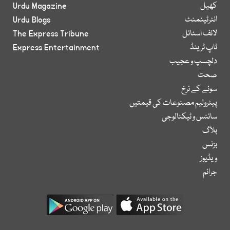
کھیل
Urdu Magazine
انٹرٹینمنٹ
Urdu Blogs
لائف اسٹائل
The Express Tribune
ٹاپ ٹرینڈ
Express Entertainment
دلچسپ و عجیب
صحت
سونے کے نرخ
پیٹرولیم مصنوعات کی قیمتیں
سائنس و ٹیکنالوجی
بلاگ
بزنس
ویڈیوز
جرائم