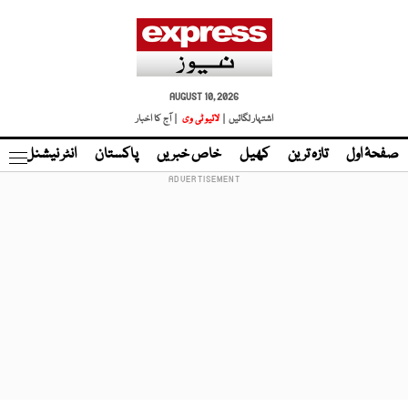
AUGUST 10, 2026
اشتہار لگائیں |
لائیو ٹی وی
| آج کا اخبار
صفحۂ اول
تازہ ترین
کھیل
خاص خبریں
پاکستان
انٹر نیشنل
ٹا