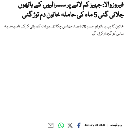
فیروز والا: جہیز کم لانے پر سسرالیوں کے ہاتھوں
جلائی گئی 5 ماہ کی حاملہ خاتون دم توڑ گئی
خاتون کا چہرہ، بازو اور جسم 70 فیصد جھلس چکا تھا، بروقت کارروائی کر کے نامزد ملزمہ
ساس کو گرفتار کرلیا گیا
ویب ڈیسک
January 28, 2026