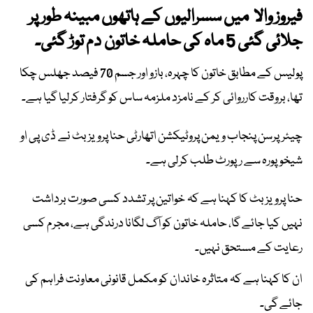
فیروز والا میں سسرالیوں کے ہاتھوں مبینہ طور پر
جلائی گئی 5 ماہ کی حاملہ خاتون دم توڑ گئی۔
پولیس کے مطابق خاتون کا چہرہ، بازو اور جسم 70 فیصد جھلس چکا
تھا، بروقت کارروائی کر کے نامزد ملزمہ ساس کو گرفتار کرلیا گیا ہے۔
چیئرپرسن پنجاب ویمن پروٹیکشن اتھارٹی حنا پرویز بٹ نے ڈی پی او
شیخوپورہ سے رپورٹ طلب کرلی ہے۔
حنا پرویز بٹ کا کہنا ہے کہ خواتین پر تشدد کسی صورت برداشت
نہیں کیا جائے گا، حاملہ خاتون کو آگ لگانا درندگی ہے، مجرم کسی
رعایت کے مستحق نہیں۔
ان کا کہنا ہے کہ متاثرہ خاندان کو مکمل قانونی معاونت فراہم کی
جائے گی۔