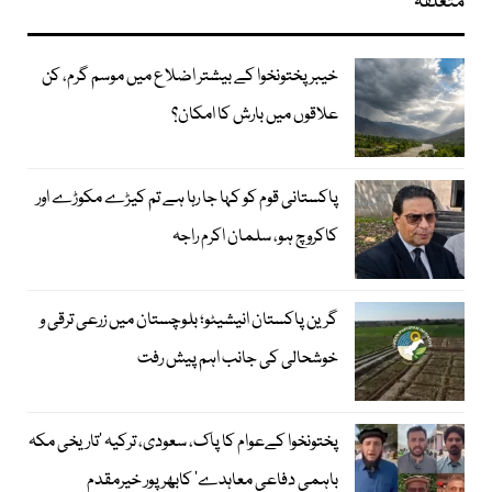
متعلقہ
خیبر پختونخوا کے بیشتر اضلاع میں موسم گرم، کن
علاقوں میں بارش کا امکان؟
پاکستانی قوم کو کہا جا رہا ہے تم کیڑے مکوڑے اور
کاکروچ ہو، سلمان اکرم راجہ
گرین پاکستان انیشیٹو؛ بلوچستان میں زرعی ترقی و
خوشحالی کی جانب اہم پیش رفت
پختونخوا کےعوام کا پاک، سعودی، ترکیہ ’تاریخی مکہ
باہمی دفاعی معاہدے‘ کابھرپور خیرمقدم