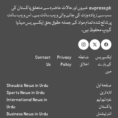
express.pk
خبروں اور حالات حاضرہ سے متعلق پاکستان کی
سب سے زیادہ وزٹ کی جانے والی ویب سائٹ ہے۔ اس ویب سائٹ
پر شائع شدہ تمام مواد کے جملہ حقوق بحق ایکسپریس میڈیا
گروپ محفوظ ہیں۔
ایکسپریس
ضابطہ
Privacy
Contact
کے بارے
اخلاق
Policy
Us
میں
صفحۂ اول
Showbiz News in Urdu
تازہ ترین
Sports News in Urdu
غزہ لہو لہو
International News in
پاکستان
Urdu
انٹر نیشنل
Business News in Urdu