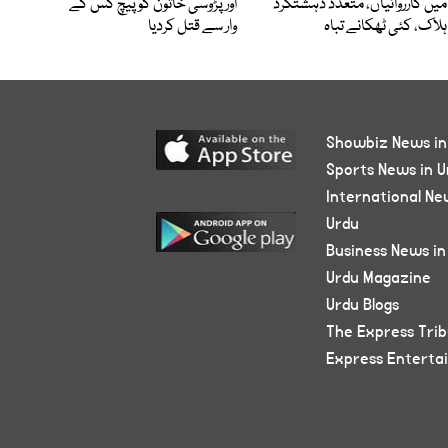
میں کارروائیاں، متعدد دہشتگرد
اور پڑوسی خاتون کو پیچ کس کے
ہلاک، کئی ٹھکانے تباہ
وار سے قتل کردیا
Showbiz News in
Sports News in U
International Ne
Urdu
Business News in
Urdu Magazine
Urdu Blogs
The Express Tri
Express Enterta