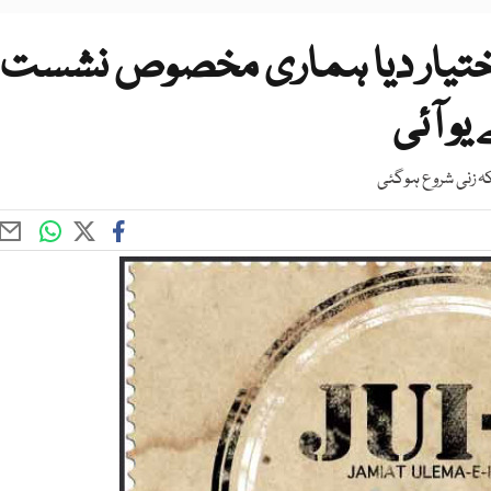
ختیار دیا ہماری مخصوص نشست
یو آئی
ہ زنی شروع ہوگئی