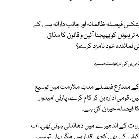
رعکس فیصلہ ظالمانہ اور جانب دارانہ ہے، کے
ٹریبونل کو بھیجنا آئین و قانون کا مذاق
ی نمائندہ خود نامزد کرے؟
ا بی بی کی درخواست مسترد
 کے متنازع فیصلے مدتِ ملازمت میں توسیع
ومی ادارہ بن کر کام کرے، پارٹی امیدوار
 فیصلہ حیران کن ہے۔
ے رات کے اندھیرے میں دھاندلی ہوتی تھی، اب
ؤں کے بھی کچھ اقدار ہیں مگر یہاں تو سب