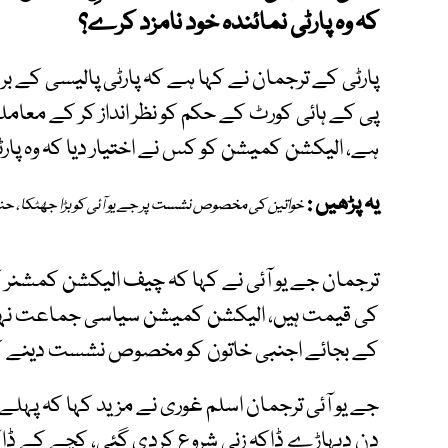
کہ وہ پارٹی نمائندہ خود نامزد کرے؟
پارٹی کے ترجمان نے کہا ہے کہ پارٹی پالیسی کے ب
پی کے ہائی کورٹ کے حکم کو نظر انداز کر کے معاملہ 
ہے، الیکشن کمیشن کو کس نے اختیار دیا کہ وہ پارٹ
یہ پڑھیں :
خواتین کی مخصوص نشست پر جے یو آئی کو بڑا جھٹکا، حن
ترجمان جے یو آئی نے کہا کہ چیف الیکشن کمشنر
کی قیمت ہیں، الیکشن کمیشن سیاسی جماعت نہیں، ق
کے بجائے اجنبی خاتون کو مخصوص نشست دینے کا
جے یو آئی ترجمان اسلم غوری نے مزید کہا کہ پہل
دن دیہاڑے ڈاکہ زنی شروع کردی گئی، کچے کے ڈاکو