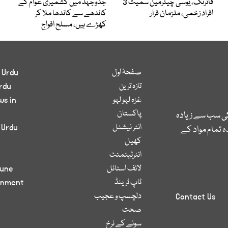
فائرنگ، یوسی چیئرمین سمیت 3
جدوجہد میں کشمیری عوام کے
افراد زخمی، ملزمان فرار
کاندھے سے کاندھا ملا کر
کھڑے ہیں، مسلح افواج
صفحۂ اول
 Urdu
تازہ ترین
rdu
غزہ لہو لہو
ws in
پاکستان
کی سب سے زیادہ
انٹر نیشنل
 Urdu
 تمام مواد کے
کھیل
انٹرٹینمنٹ
لائف اسٹائل
bune
ٹاپ ٹرینڈ
inment
دلچسپ و عجیب
Contact Us
صحت
سونے کے نرخ