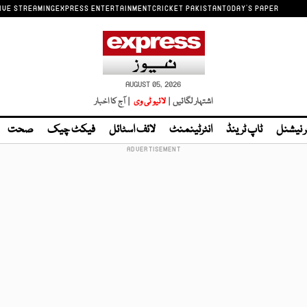
IVE STREAMING
EXPRESS ENTERTAINMENT
CRICKET PAKISTAN
TODAY'S PAPER
AUGUST 05, 2026
اشتہار لگائیں |
لائیو ٹی وی
| آج کا اخبار
ر نیشنل
ٹاپ ٹرینڈ
انٹرٹینمنٹ
لائف اسٹائل
فیکٹ چیک
صحت