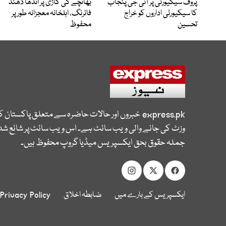
پروف سیکیورٹی پر آئی جی پنجاب
بھانچے کی گاڑی پر اندھا دھند
کا سیکیورٹی اداروں کو خراج
فائرنگ، اہلخانہ معجزانہ طور پر
تحسین
محفوظ
express.pk
خبروں اور حالات حاضرہ سے متعلق پاکستان 
وزٹ کی جانے والی ویب سائٹ ہے۔ اس ویب سائٹ پر شائع شدہ
جملہ حقوق بحق ایکسپریس میڈیا گروپ محفوظ ہیں۔
ایکسپریس کے بارے میں
ضابطہ اخلاق
Privacy Policy