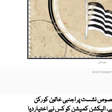
فوٹو: فائل
خصوص نشست پر اجنبی خاتون کو رکن
ے، الیکشن کمیشن کو کس نے اختیار دیا