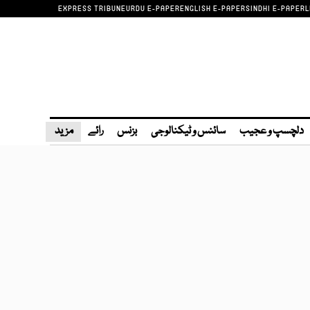
EXPRESS TRIBUNE
URDU E-PAPER
ENGLISH E-PAPER
SINDHI E-PAPER
L
دلچسپ و عجیب
سائنس و ٹیکنالوجی
بزنس
رائے
مزید