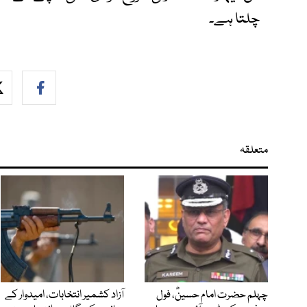
چلتا ہے۔
متعلقہ
چہلم حضرت امام حسینؓ، فول
آزاد کشمیر انتخابات، امیدوار کے