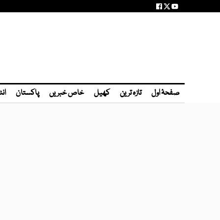
صفحۂ اول
تازہ ترین
کھیل
خاص خبریں
پاکستان
انٹ