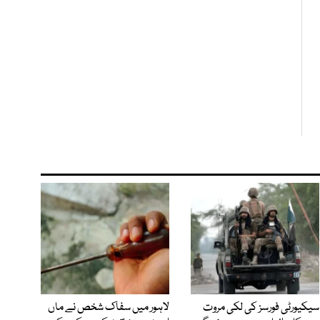
سیکیورٹی فورسز کی لکی مروت
لاہور میں سفاک شخص نے ماں