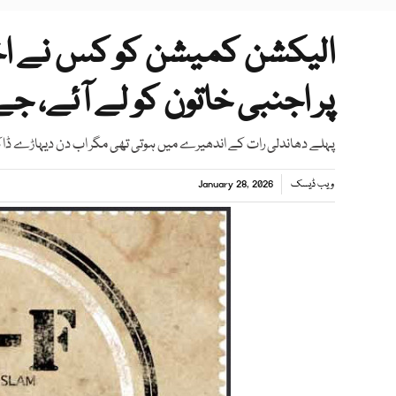
الیکشن کمیشن کو کس نے ا
پر اجنبی خاتون کو لے آئے، جے 
پہلے دھاندلی رات کے اندھیرے میں ہوتی تھی مگر اب دن دیہاڑے ڈاک
ویب ڈیسک
January 28, 2026