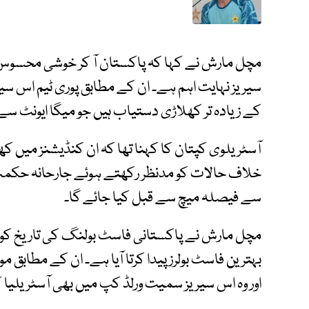
مچل مارش نے کہا کہ پاکستان آ کر خوشی محسوس ہو
سیریز نہایت اہم ہے۔ ان کے مطابق پوری ٹیم اس سیر
کے زیادہ تر کھلاڑی دستیاب ہیں جو میگا ایونٹ سے ق
آسٹریلوی کپتان کا کہنا تھا کہ ان کنڈیشنز میں کھی
خلاف حالات کو مدنظر رکھتے ہوئے جارحانہ حکمتِ
سے فیصلہ میچ سے قبل کیا جائے گا۔
مچل مارش نے پاکستانی فاسٹ بولنگ کی تاریخ کو
بہترین فاسٹ بولرز پیدا کرتا آیا ہے۔ ان کے مطابق مو
اور وہ اس سیریز سمیت ورلڈ کپ میں بھی آسٹریلیا 