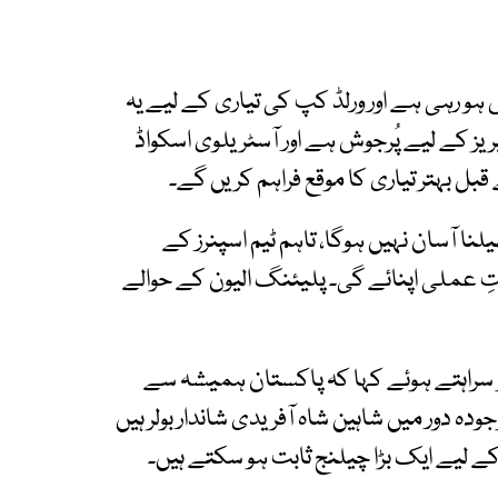
 رہی ہے اور ورلڈ کپ کی تیاری کے لیے یہ
یز کے لیے پُرجوش ہے اور آسٹریلوی اسکواڈ
بل بہتر تیاری کا موقع فراہم کریں گے۔
لنا آسان نہیں ہوگا، تاہم ٹیم اسپنرز کے
 عملی اپنائے گی۔ پلیئنگ الیون کے حوالے
 سراہتے ہوئے کہا کہ پاکستان ہمیشہ سے
جودہ دور میں شاہین شاہ آفریدی شاندار بولر ہیں
کے لیے ایک بڑا چیلنج ثابت ہو سکتے ہیں۔