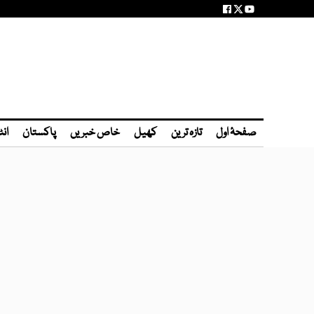
صفحۂ اول
تازہ ترین
کھیل
خاص خبریں
پاکستان
انٹ