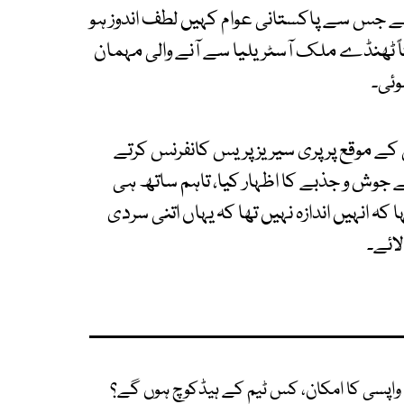
 جس سے پاکستانی عوام کہیں لطف اندوز ہو
اً ٹھنڈے ملک آسٹریلیا سے آنے والی مہمان
وئی۔
 کے موقع پر پری سیریز پریس کانفرنس کرتے
جوش و جذبے کا اظہار کیا، تاہم ساتھ ہی
کہ انہیں اندازہ نہیں تھا کہ یہاں اتنی سردی
ائے۔
پسی کا امکان، کس ٹیم کے ہیڈکوچ ہوں گے؟