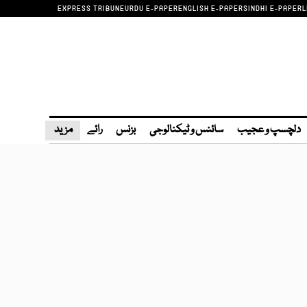
EXPRESS TRIBUNE
URDU E-PAPER
ENGLISH E-PAPER
SINDHI E-PAPER
L
دلچسپ و عجیب
سائنس و ٹیکنالوجی
بزنس
رائے
مزید