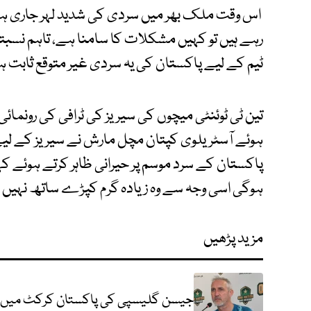
اس وقت ملک بھر میں سردی کی شدید لہر جاری ہے
رہے ہیں تو کہیں مشکلات کا سامنا ہے، تاہم نسبت
ٹیم کے لیے پاکستان کی یہ سردی غیر متوقع ثابت ہ
تین ٹی ٹوئنٹی میچوں کی سیریز کی ٹرافی کی رونمائی
ہوئے آسٹریلوی کپتان مچل مارش نے سیریز کے لیے 
پاکستان کے سرد موسم پر حیرانی ظاہر کرتے ہوئے کہا 
ہوگی اسی وجہ سے وہ زیادہ گرم کپڑے ساتھ نہیں ل
مزید پڑھیں
جیسن گلیسپی کی پاکستان کرکٹ میں وا