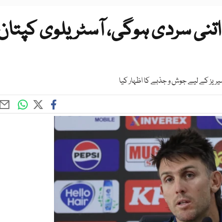
اتنی سردی ہوگی، آسٹریلوی کپتان
ریز کے لیے جوش و جذبے کا اظہار کیا