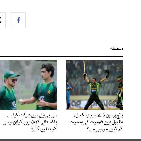
متعلقہ
پانچ ہزار ون ڈے میچز مکمل،
سی پی ایل میں شرکت کیلیے
مقبول ترین فارمیٹ کی اہمیت
پاکستانی کھلاڑیوں کو این او سی
کم کیوں ہو رہی ہے؟
کب ملیں گے؟