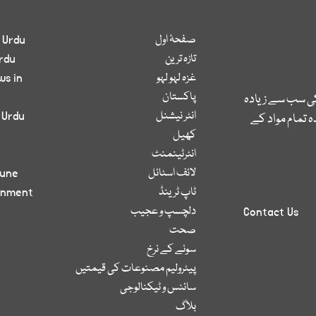
صفحۂ اول
 Urdu
تازہ ترین
rdu
غزہ لہو لہو
ws in
پاکستان
کی سب سے زیادہ
انٹر نیشنل
 Urdu
 تمام مواد کے
کھیل
انٹرٹینمنٹ
لائف اسٹائل
bune
ٹاپ ٹرینڈ
inment
دلچسپ و عجیب
Contact Us
صحت
سونے کے نرخ
پیٹرولیم مصنوعات کی قیمتیں
سائنس و ٹیکنالوجی
بلاگ