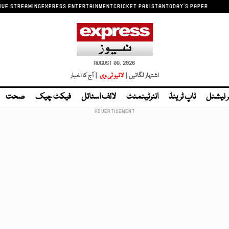
IVE STREAMING
EXPRESS ENTERTAINMENT
CRICKET PAKISTAN
TODAY'S PAPER
AUGUST 08, 2026
اشتہار لگائیں |
لائیو ٹی وی
| آج کا اخبار
ر نیشنل
ٹاپ ٹرینڈ
انٹرٹینمنٹ
لائف اسٹائل
فیکٹ چیک
صحت