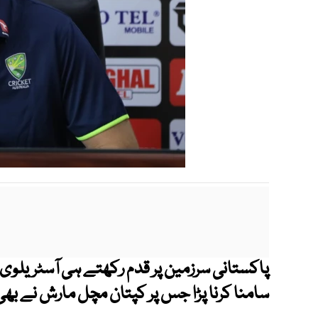
پاکستانی سرزمین پر قدم رکھتے ہی آسٹریلوی ک
سامنا کرنا پڑا جس پر کپتان مچل مارش نے بھی