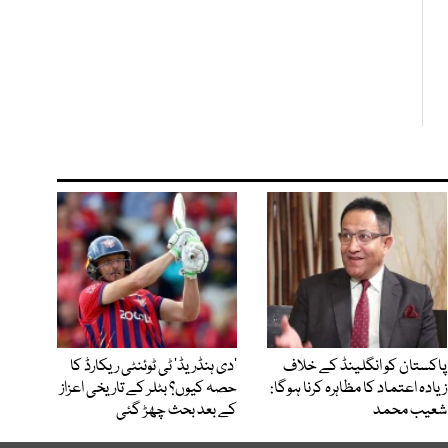
پاکستان کو انگلینڈ کے خلاف
’دی ہنڈریڈ‘ ٹی ٹوئنٹی ریکارڈ کا
زیادہ اعتماد کا مظاہرہ کرنا ہوگا:
حصہ کیوں؟ بٹلر کے تاریخی اعزاز
شعیب محمد
کے بعد بحث چھڑ گئی