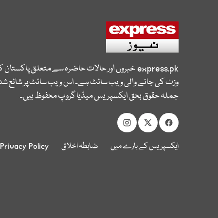
express.pk
خبروں اور حالات حاضرہ سے متعلق پاکستان 
وزٹ کی جانے والی ویب سائٹ ہے۔ اس ویب سائٹ پر شائع شدہ
جملہ حقوق بحق ایکسپریس میڈیا گروپ محفوظ ہیں۔
ایکسپریس کے بارے میں
ضابطہ اخلاق
Privacy Policy