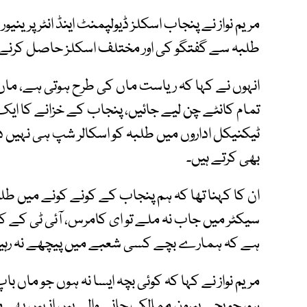
مریم نواز نے پنجاب اسکلز ڈیولپمنٹ اینڈ انٹر پرین
طلبہ سے گفتگو کی اور مختلف اسکلز حاصل کرنے وا
انہوں نے کہا کہ ریاست ماں کی طرح ہوتی ہے، ماں ک
تمام کانٹے چن لیے جائیں، پنجاب کے خزانے کا ایک 
ٹیکنیکل اداروں میں طلبہ کو اسکالر شپ ہی نہیں د
بھی کرتے ہیں۔
ان کا کہنا تھا کہ ہم پنجاب کے کونے کونے میں طلبہ
سیکٹر میں جاب نہ ملے تو ای کامرس، آئی ٹی کے 
ہے کہ ہمارے بچے کسی شعبے میں پیچھے نہ رہی
مریم نواز نے کہا کہ کوئی بچہ ایسا نہ ہوں جو ماں با
ہو، جو بچے بیرون ممالک جانے والے ہیں انہیں بھی 