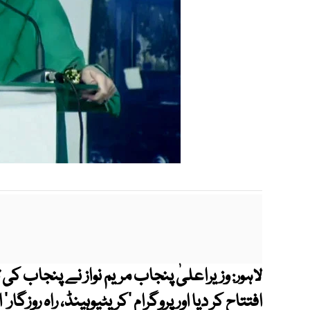
وزیراعلیٰ پنجاب مریم نواز نے پنجاب کی تا
لاہور:
افتتاح کر دیا اور پروگرام ‘کریٹیوہینڈ، راہ روزگا