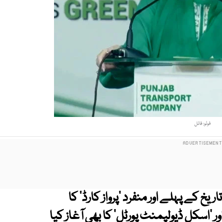
فوٹو: فائل
ریخ کے پہلے اور منفرد ‘پرواز کارڈ’ کا
ر’ اور ‘اسکل ڈیولپمنٹ پورٹل’ کا بھی آغاز کیا