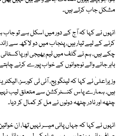
مشکل جاب کرتے ہیں۔
انہوں نے کہا کہ آج کے دور میں اسکل ہے تو جا
کرنے کے لیے تیار ہیں، پنجاب میں دو لاکھ سے زائد
چکے ہیں، ہم نے گلف میں ٹیم بھیجی اور پاکستانی 
باہر جانے والے نوجوانوں کے خواب پورے کرنے چاہتے 
وزیراعلیٰ نے کہا کہ لینگویج، آئی ٹی کورسز، الیکٹر
ہیں، ہمارے پاس کنسٹرکشن سے متعلق لیب نہیں ت
چٹھہ اور نادر چٹھہ دونوں نے مل کر کمال کر دیا۔
انہوں نے کہا کہ جہاں پانی میسر نہیں تھا، ان خواتی