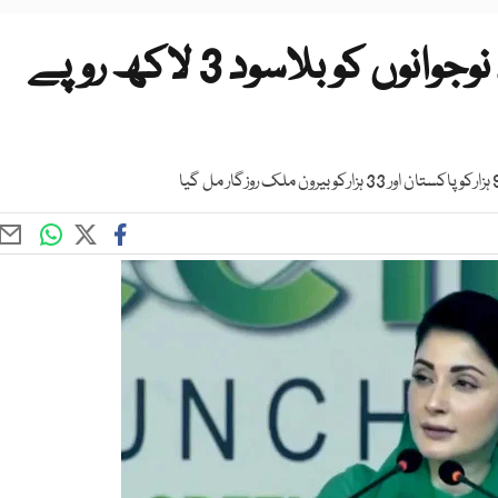
پنجاب میں پرواز کارڈ کا آغاز، نوجوانوں کو بلاسود 3 لاکھ روپے