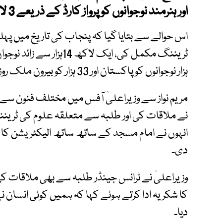
اور ہنرمند نوجوانوں کو پرواز کارڈ کے ذریعے 3 لاکھ روپے تک بلاسود دینے کا اعلان کیا۔
اس حوالے سے بتایا گیا کہ پنجاب کی تاریخ میں پہل
ہزار نوجوانوں کو پاکستان اور 33 ہزار کو بیرون ملک روزگار مل گیا ہے۔
نے ملاقات کی اور طلبہ سے متعلقہ علوم کی ٹریننگ 
انہوں نے امام مسجد کے ساتھ ساتھ الیکٹریشن کا ک
دی۔
وزیراعلیٰ نے ٹرانس جینڈر طلبہ سے بھی ملاقات کی ا
کا شکریہ ادا کرتے ہوئے کہا کہ ہمیں کوئی انسان ن
دیا۔