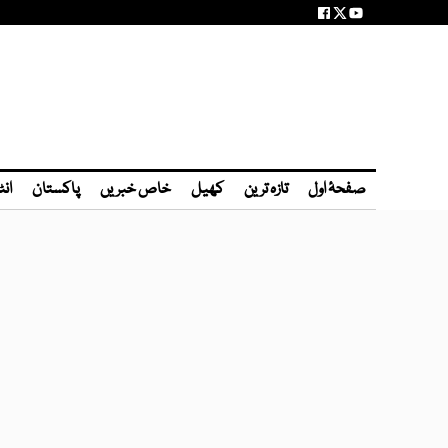
صفحۂ اول
تازہ ترین
کھیل
خاص خبریں
پاکستان
انٹ