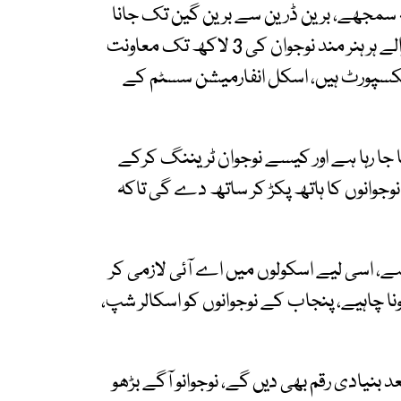
اثہ سمجھے، برین ڈرین سے برین گین تک جانا
چاہتے ہیں، پرواز کارڈ کے ذریعے بیرون ملک جانے والے ہر ہنر مند نوجوان کی 3 لاکھ تک معاونت
ایکسپورٹ ہیں، اسکل انفارمیشن سسٹم کے
ا جا رہا ہے اور کیسے نوجوان ٹریننگ کرکے
وانوں کا ہاتھ پکڑ کر ساتھ دے گی تاکہ
ے، اسی لیے اسکولوں میں اے آئی لازمی کر
نا چاہیے، پنجاب کے نوجوانوں کو اسکالر شپ،
 بنیادی رقم بھی دیں گے، نوجوانو آگے بڑھو