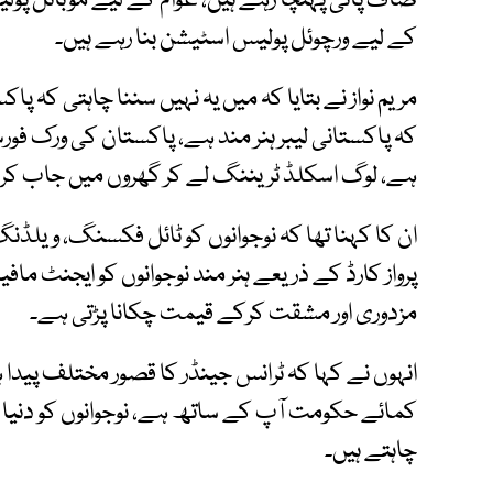
صاف پانی پہنچا رہے ہیں، عوام کے لیے موبائل پولی
کے لیے ورچوئل پولیس اسٹیشن بنا رہے ہیں۔
مریم نواز نے بتایا کہ میں یہ نہیں سننا چاہتی کہ پ
کہ پاکستانی لیبر ہنر مند ہے، پاکستان کی ورک ف
ہے، لوگ اسکلڈ ٹریننگ لے کر گھروں میں جاب کرکے 500 ڈالر تک کما رہے
ان کا کہنا تھا کہ نوجوانوں کو ٹائل فکسنگ، ویلڈنگ
پرواز کارڈ کے ذریعے ہنر مند نوجوانوں کو ایجنٹ مافیا
مزدوری اور مشقت کرکے قیمت چکانا پڑتی ہے۔
انہوں نے کہا کہ ٹرانس جینڈر کا قصور مختلف پیدا ہو
کمائے حکومت آپ کے ساتھ ہے، نوجوانوں کو دنیا بھر
چاہتے ہیں۔