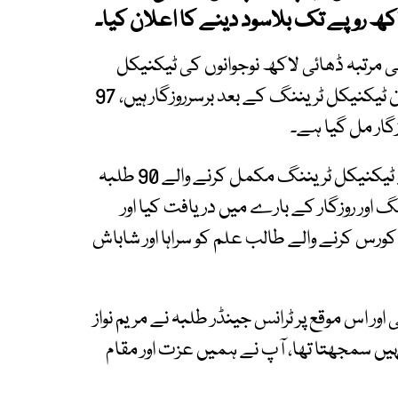
ی مرتبہ ڈھائی لاکھ نوجوانوں کی ٹیکنیکل
ٹریننگ مکمل کی، ایک لاکھ 14ہزار سے زائد نوجوان ٹیکنیکل ٹریننگ کے بعد برسرروزگار ہیں، 97
مریم نواز سے وزیراعلیٰ آفس میں مختلف فنون سے ٹیکنیکل ٹریننگ مکمل کرنے والے 90 طلبہ
اور روزگار کے بارے میں دریافت کیا اور
ورس کرنے والے طالب علم کو سراہا اور شاباش
ور اس موقع پر ٹرانس جینڈر طلبہ نے مریم نواز
ہیں سمجھتا تھا، آپ نے ہمیں عزت اور مقام