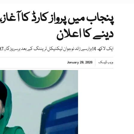
دینے کا اعلان
ایک لاکھ 14ہزارسے زائد نوجوان ٹیکنیکل ٹریننگ کے بعد برسرروزگار،97 ہزارکو پاکستان اور 33 ہزارکو بیرون ملک روزگار مل گیا
ویب ڈیسک
January 28, 2026