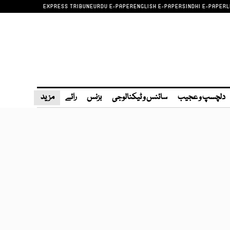
EXPRESS TRIBUNE
URDU E-PAPER
ENGLISH E-PAPER
SINDHI E-PAPER
L
دلچسپ و عجیب
سائنس و ٹیکنالوجی
بزنس
رائے
مزید