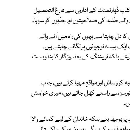
یور شپ ڈپارٹمنٹ کے اداروں سے فارغ التحصیل
لے طلبہ کی صلاحیتوں اور جذبوں کو سراہا۔
ا دل چاہتا ہے بچوں کی راہ میں آنے والے
ایک پیسہ نوجوانوں پر لگانے چاہتے ہیں،
یتے بلکہ ٹریننگ کے بعد روزگار کا بندوبست
 کو وسائل اور مواقع مہیا کرتے ہیں، جاب
کورسز سے راستے کھل جاتے ہیں، میری خواہش
ں۔
پ پر بوجھ بنے بلکہ خاندان کے لیے کمانے والا
مواقع فراہم کریں گے، بیرون ملک پاکستانی