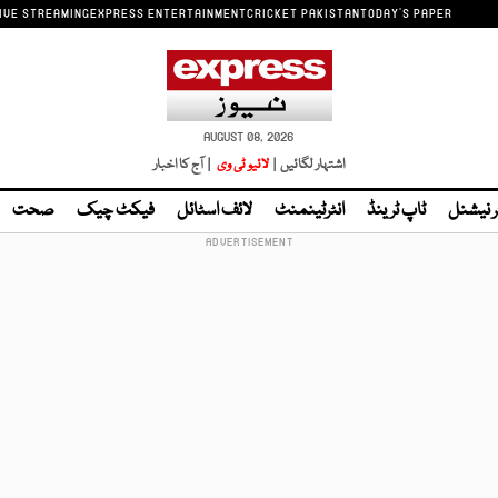
IVE STREAMING
EXPRESS ENTERTAINMENT
CRICKET PAKISTAN
TODAY'S PAPER
AUGUST 08, 2026
اشتہار لگائیں |
لائیو ٹی وی
| آج کا اخبار
ر نیشنل
ٹاپ ٹرینڈ
انٹرٹینمنٹ
لائف اسٹائل
فیکٹ چیک
صحت