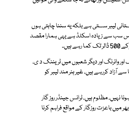
س اسٹیشن اور تھانے نہ جا سکنے والی خواتین
اکستانی لیبر سستی ہے بلکہ یہ سننا چاہتی ہوں
ورس سب سے زیادہ اسکلڈ ہے یہی ہمارا مقصد
 ہیں۔
 اور وائرنگ اور دیگر شعبوں میں ٹریننگ د ی،
 سے آزاد کررہے ہیں، غیر ہنر مند لیبر کو
نا نہیں، مظلوم ہیں، ٹرانس جینڈر روز گار
 میں باعزت روزگار کے مواقع فراہم کرنا