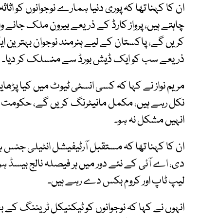
ان کا کہنا تھا کہ پوری دنیا ہمارے نوجوانوں کو اث
کریں گے، پاکستان کے لیے ہنرمند نوجوان بہترین 
ذریعے سب کو ایک ڈیش بورڈ سے منسلک کر دیا۔
مریم نواز نے کہا کہ کسی انسٹی ٹیوٹ میں کیا پڑھای
نکل رہے ہیں، مکمل مانیٹرنگ کریں گے، حکومت نوج
انہیں مشکل نہ ہو۔
ان کا کہنا تھا کہ مستقبل آرٹیفیشل انٹیلی جنس ہ
دی، اے آئی کے نئے دور میں ہر فیصلہ نالج بیسڈ ہو
لیپ ٹاپ اور کروم بکس دے رہے ہیں۔
انہوں نے کہا کہ نوجوانوں کو ٹیکنیکل ٹریننگ کے بعد