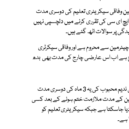
مین وفاقی سیکریٹری تعلیم کی دوسری مدت
یچ ای سی کی تقرری کرنے میں دلچسپی نہیں
دگی پر سوالات اٹھ گئے ہیں۔
اہ مستقل چیئرمین سے محروم ہے اور وفاقی سیکرٹری
ج ہے اب اس عارضی چارج کی مدت بھی بدھ
خیال رہے کہ بحیثیت قائم مقام چیئرمین ایچ ای سی ندیم محبوب کی یہ 3 ماہ کی دوسری مدت
ین کے مدت ملازمت ختم ہونے کے بعد کسی
یا جاسکتا ہے جبکہ سیکریٹری تعلیم کو
 ہے۔