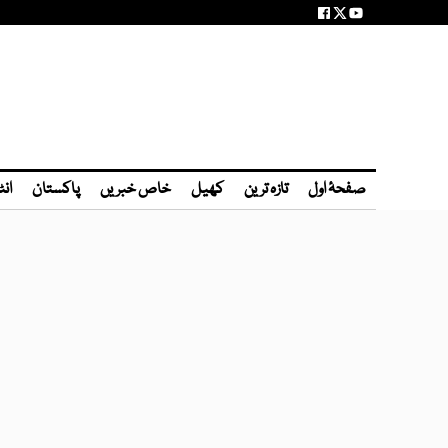
صفحۂ اول
تازہ ترین
کھیل
خاص خبریں
پاکستان
انٹ