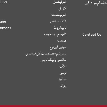
انٹر نیشنل
 Urdu
 تمام مواد کے
کھیل
انٹرٹینمنٹ
لائف اسٹائل
bune
ٹاپ ٹرینڈ
inment
دلچسپ و عجیب
Contact Us
صحت
سونے کے نرخ
پیٹرولیم مصنوعات کی قیمتیں
سائنس و ٹیکنالوجی
بلاگ
بزنس
ویڈیوز
جرائم