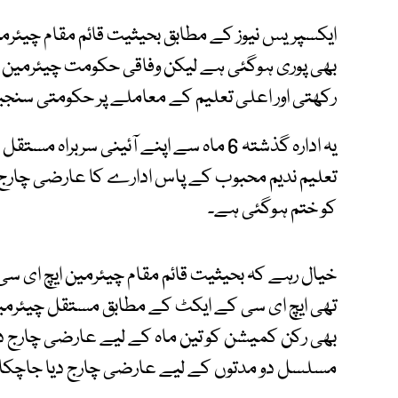
ایکسپریس نیوز کے مطابق بحیثیت قائم مقام چیئر
بھی پوری ہوگئی ہے لیکن وفاقی حکومت چیئرمین ا
رکھتی اور اعلی تعلیم کے معاملے پر حکومتی سنجی
یہ ادارہ گذشتہ 6 ماہ سے اپنے آئینی سربر
تعلیم ندیم محبوب کے پاس ادارے کا عارضی چار
کو ختم ہوگئی ہے۔
تھی ایچ ای سی کے ایکٹ کے مطابق مستقل چیئرم
بھی رکن کمیشن کو تین ماہ کے لیے عارضی چارج د
مسلسل دو مدتوں کے لیے عارضی چارج دیا جاچکا