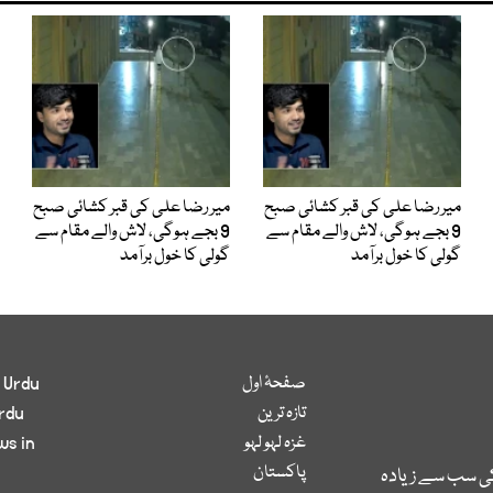
میر رضا علی کی قبر کشائی صبح
میر رضا علی کی قبر کشائی صبح
9 بجے ہوگی، لاش والے مقام سے
9 بجے ہوگی، لاش والے مقام سے
گولی کا خول برآمد
گولی کا خول برآمد
صفحۂ اول
 Urdu
تازہ ترین
rdu
غزہ لہو لہو
ws in
پاکستان
کی سب سے زیادہ