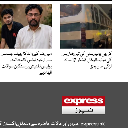
کراچی یونیورسٹی کی تیز رفتار بس
میر رضا کے والد کا چیف جسٹس
کی موٹرسائیکل کو ٹکر، 17 سالہ
سے از خود نوٹس کا مطالبہ،
لڑکی جاں بحق
پولیس تفتیش پر سنگین سوالات
اٹھا دیے
express.pk
خبروں اور حالات حاضرہ سے متعلق پاکستان 