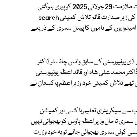
سابق چیئرمین ایچ ای سی ڈاکٹر مختار احمد کی مدت ملازمت 29 جولائی 2025 کو پوری ہوگئی
تھی ادھر وفاقی وزیر تعلیم ڈاکٹر خالد مقبول صدیقی کی زیر صدارت قائم تلاش کمیٹی search
موزوں امیدواروں کے ناموں کا پینل سمری کے ذریعے
ی یونیورسٹی کے سابق وائس چانسلر ڈاکٹر
ٹر محمد علی شاہ اور قائد اعظم یونیورسٹی
مل تھے تلاش کمیٹی خود وزیر اعظم پاکستان نے
انب سے سیکریٹری تعلیم یا کسی اور کمیشن
مری تاحال وزیر اعظم ہاؤس کو بھجوائی نہیں
یسی کوئی سمری بھجوائی جائے تو یہ خود وزارت