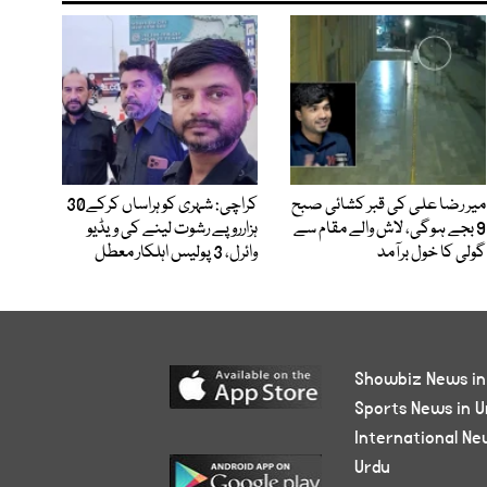
میر رضا علی کی قبر کشائی صبح
کراچی: شہری کو ہراساں کرکے30
9 بجے ہوگی، لاش والے مقام سے
ہزارروپے رشوت لینے کی ویڈیو
گولی کا خول برآمد
وائرل، 3 پولیس اہلکار معطل
Showbiz News in
Sports News in U
International Ne
Urdu