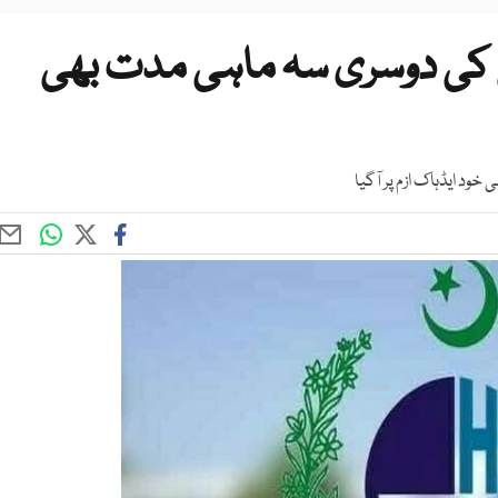
سی کی دوسری سہ ماہی مدت بھی
د ایڈہاک ازم پر آگیا