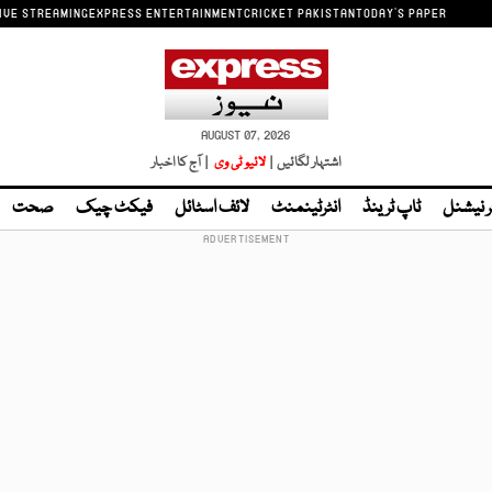
IVE STREAMING
EXPRESS ENTERTAINMENT
CRICKET PAKISTAN
TODAY'S PAPER
AUGUST 07, 2026
اشتہار لگائیں |
لائیو ٹی وی
| آج کا اخبار
ر نیشنل
ٹاپ ٹرینڈ
انٹرٹینمنٹ
لائف اسٹائل
فیکٹ چیک
صحت