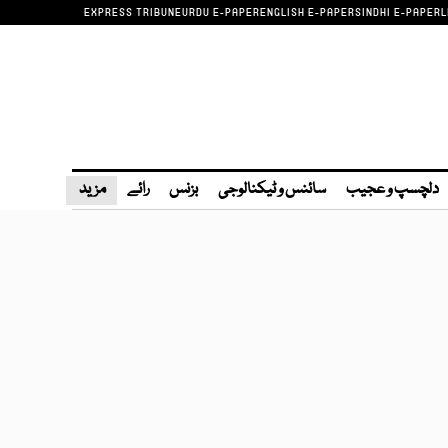
EXPRESS TRIBUNE
URDU E-PAPER
ENGLISH E-PAPER
SINDHI E-PAPER
L
دلچسپ و عجیب
سائنس و ٹیکنالوجی
بزنس
رائے
مزید