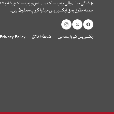
وزٹ کی جانے والی ویب سائٹ ہے۔ اس ویب سائٹ پر شائع شدہ
جملہ حقوق بحق ایکسپریس میڈیا گروپ محفوظ ہیں۔
ایکسپریس کے بارے میں
ضابطہ اخلاق
Privacy Policy