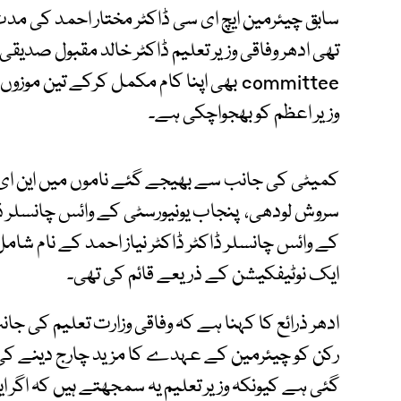
committee بھی اپنا کام مکمل کرکے تین 
وزیر اعظم کو بھجواچکی ہے۔
کمیٹی کی جانب سے بھیجے گئے ناموں میں این ای ڈ
سروش لودھی، پنجاب یونیورسٹی کے وائس چانسلر ڈاک
کے وائس چانسلر ڈاکٹر ڈاکٹر نیاز احمد کے نام شا
ایک نوٹیفکیشن کے ذریعے قائم کی تھی۔
ادھر ذرائع کا کہنا ہے کہ وفاقی وزارت تعلیم کی ج
رکن کو چیئرمین کے عہدے کا مزید چارج دینے کی س
گئی ہے کیونکہ وزیر تعلیم یہ سمجھتے ہیں کہ اگر ا