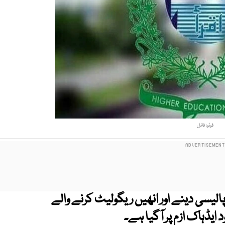
فوٹو: فائل
یسی دینے اور انھیں ریگولیٹ کرنے والے
یڈہاک ازم پر آگیا ہے۔