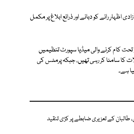
 اظہارِ رائے کو دبانے اور ذرائع ابلاغ پر مکمل
حت کام کرنے والی میڈیا سپورٹ تنظیمیں
ت کا سامنا کر رہی تھیں، جبکہ پرمٹس کی
ا ہے۔
 طالبان کے تعزیری ضابطے پر کڑی تنقید