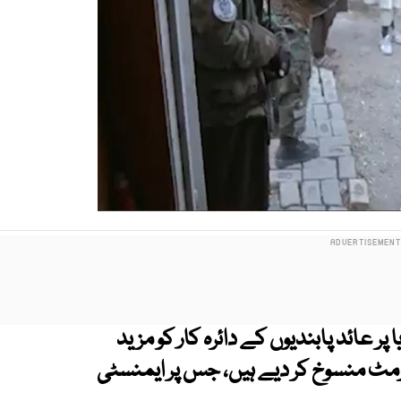
ر عائد پابندیوں کے دائرہ کار کو مزید
مٹ منسوخ کر دیے ہیں، جس پر ایمنسٹی