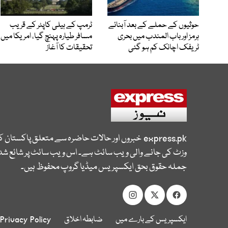
حوثیوں کے حملے کے بعد آبنائے
ٹرمپ کے ہیلی کاپٹر کے قریب
ہرمز اور باب المندب میں بحری
مسافر طیارہ پہنچ گیا، امریکا میں
ٹریفک اچانک کم ہو گئی
تحقیقات کا آغاز
express.pk
خبروں اور حالات حاضرہ سے متعلق پاکستان 
وزٹ کی جانے والی ویب سائٹ ہے۔ اس ویب سائٹ پر شائع شدہ
جملہ حقوق بحق ایکسپریس میڈیا گروپ محفوظ ہیں۔
ایکسپریس کے بارے میں
ضابطہ اخلاق
Privacy Policy