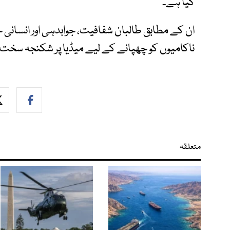
گیا ہے۔
ان کے مطابق طالبان شفافیت، جوابدہی اور انسانی ح
ناکامیوں کو چھپانے کے لیے میڈیا پر شکنجہ سخت 
متعلقہ