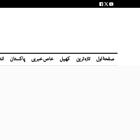
صفحۂ اول
تازہ ترین
کھیل
خاص خبریں
پاکستان
انٹ