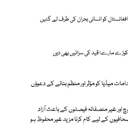
افغانستان کو انسانی بحران کی طرف لے گئیں
دامات میڈیا کو مؤثر اور منظم بنانے کے دعوؤں
چ اور غیر منصفانہ فیصلوں کے باعث آزاد
یوں کے لیے کام کرنا مزید غیر محفوظ ہو