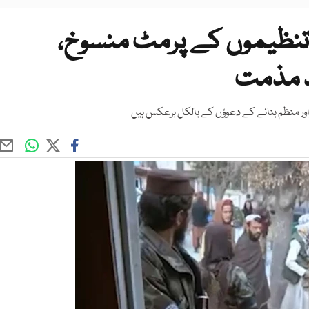
 تنظیموں کے پرمٹ منسوخ،
د مذمت
ر اور منظم بنانے کے دعوؤں کے بالکل برعکس ہیں