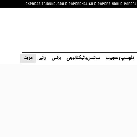
EXPRESS TRIBUNE
URDU E-PAPER
ENGLISH E-PAPER
SINDHI E-PAPER
L
دلچسپ و عجیب
سائنس و ٹیکنالوجی
بزنس
رائے
مزید