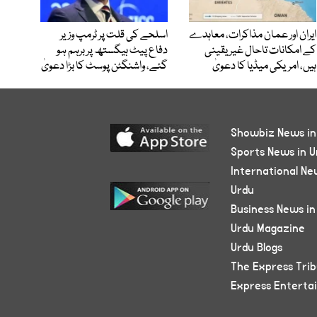
ایران اور عمان مذاکرات، معاہدے
اسلحے کی قلت پر ٹرمپ وزیر
کے امکانات تاحال غیر یقینی
دفاع پیٹ ہیگستھ پر برہم ہو
ہیں، امریکی میڈیا کا دعویٰ
گئے، واشنگٹن پوسٹ کا بڑا دعویٰ
Showbiz News in
Sports News in U
International Ne
Urdu
Business News in
Urdu Magazine
Urdu Blogs
The Express Tri
Express Enterta