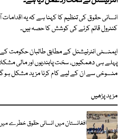
انٹرنیشنل نے سخت ردعمل دیا ہے۔
انسانی حقوق کی تنظیم کا کہنا ہے کہ یہ اقدامات آزادی
کنٹرول قائم کرنے کی کوشش کا حصہ ہیں۔
ایمنسٹی انٹرنیشنل کے مطابق طالبان حکومت کے ت
پہلے ہی دھمکیوں، سخت پابندیوں اور مالی مشکلا
منسوخی سے ان کے لیے کام کرنا مزید مشکل ہو گی
مزید پڑھیں
افغانستان میں انسانی حقوق خطرے میں،