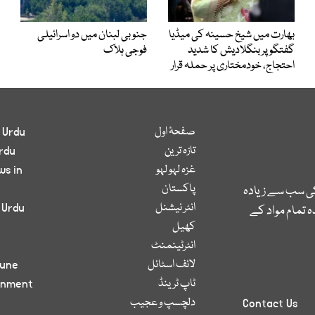
بھارت میں شیخ حسینہ کی میڈیا
جنوبی لبنان میں دو اسرائیلی
گفتگو پر بنگلادیش کا شدید
فوجی ہلاک
احتجاج، خودمختاری پر حملہ قرار
صفحۂ اول
 Urdu
تازہ ترین
rdu
غزہ لہو لہو
ws in
پاکستان
کی سب سے زیادہ
انٹر نیشنل
 Urdu
 تمام مواد کے
کھیل
انٹرٹینمنٹ
لائف اسٹائل
bune
ٹاپ ٹرینڈ
inment
دلچسپ و عجیب
Contact Us