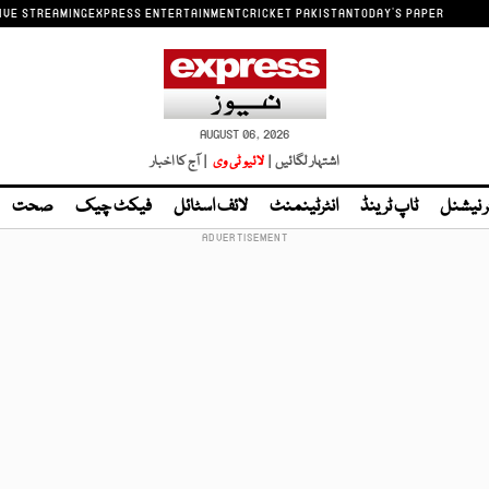
IVE STREAMING
EXPRESS ENTERTAINMENT
CRICKET PAKISTAN
TODAY'S PAPER
AUGUST 06, 2026
اشتہار لگائیں |
لائیو ٹی وی
| آج کا اخبار
ر نیشنل
ٹاپ ٹرینڈ
انٹرٹینمنٹ
لائف اسٹائل
فیکٹ چیک
صحت