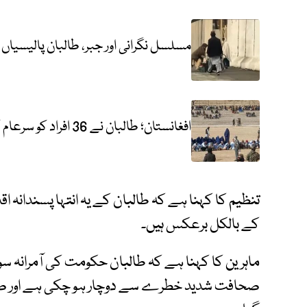
مسلسل نگرانی اور جبر، طالبان پالیسیاں 
افغانستان؛ طالبان نے 36 افراد کو سرعام کوڑے مارے؛ قید کی سزائیں بھی دیں
تنظیم کا کہنا ہے کہ طالبان کے یہ انتہا پسندانہ اق
کے بالکل برعکس ہیں۔
ماہرین کا کہنا ہے کہ طالبان حکومت کی آمرانہ سو
صحافت شدید خطرے سے دوچار ہو چکی ہے اور صحاف