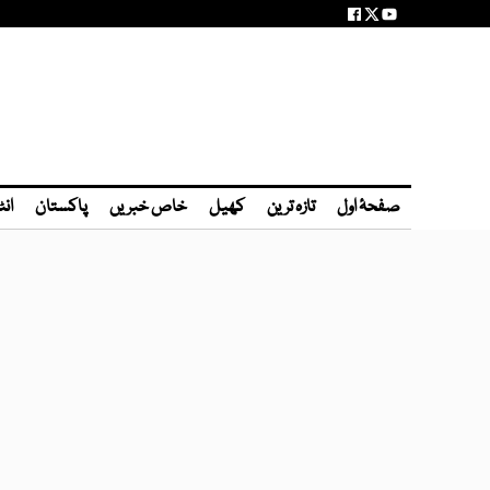
صفحۂ اول
تازہ ترین
کھیل
خاص خبریں
پاکستان
انٹ