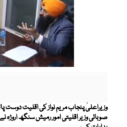
وزیراعلیٰ پنجاب مریم نواز کی اقلیت دوست
صوبائی وزیر اقلیتی امور رمیش سنگھ اروڑہ ن