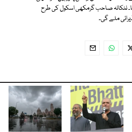
 گا۔ ننکانہ صاحب گرمکھی اسکول کی طرح
ذیرائی ملے گی۔