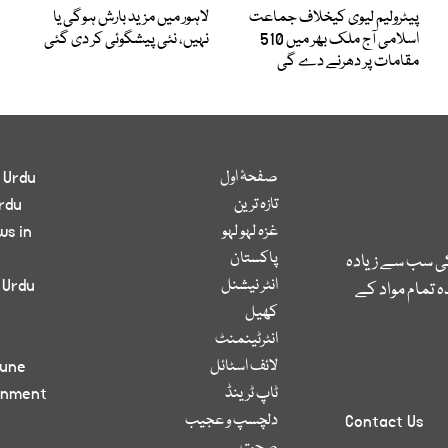
پیٹرولیم لیوی کیخلاف جماعت
لاہور میں مزید بارش ہوگی یا
اسلامی آج ملک بھر میں 510
نہیں، نئی پیشگوئی کر دی گئی
مقامات پر دھرنے دے گی
صفحۂ اول
 Urdu
تازہ ترین
rdu
غزہ لہو لہو
ws in
پاکستان
کی سب سے زیادہ
انٹر نیشنل
 Urdu
 تمام مواد کے
کھیل
انٹرٹینمنٹ
لائف اسٹائل
bune
ٹاپ ٹرینڈ
inment
دلچسپ و عجیب
Contact Us
صحت