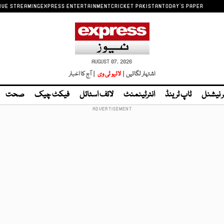
IVE STREAMING
EXPRESS ENTERTAINMENT
CRICKET PAKISTAN
TODAY'S PAPER
AUGUST 07, 2026
اشتہار لگائیں |
لائیو ٹی وی
| آج کا اخبار
ر نیشنل
ٹاپ ٹرینڈ
انٹرٹینمنٹ
لائف اسٹائل
فیکٹ چیک
صحت