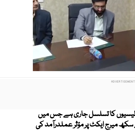
 پالیسیوں کا تسلسل جاری ہے جس میں
ے سکھ میرج ایکٹ پر مؤثر عملدرآمد کی