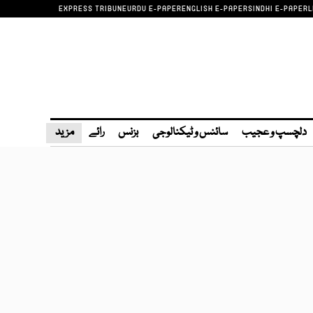
EXPRESS TRIBUNE
URDU E-PAPER
ENGLISH E-PAPER
SINDHI E-PAPER
L
دلچسپ و عجیب
سائنس و ٹیکنالوجی
بزنس
رائے
مزید