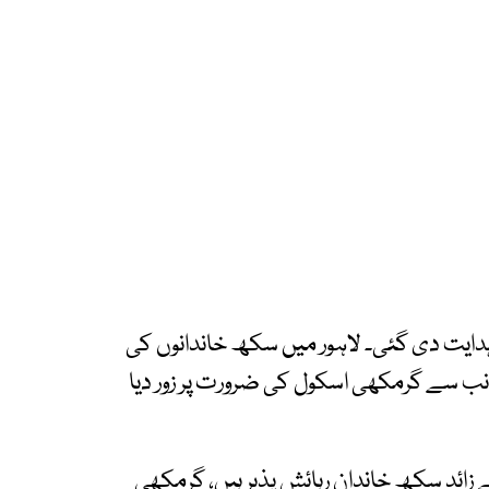
 ہدایت دی گئی۔ لاہور میں سکھ خاندانوں کی
جانب سے گرمکھی اسکول کی ضرورت پر زور دیا
نگھ اروڑہ کا کہنا تھا کہ لاہور میں 100 سے زائد سکھ خاندان رہائش پذیر ہیں، گرمکھی