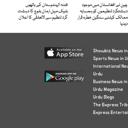
چین نے افغانستان میں موجود
فتنہ الہندوستان کے ہاتھوں
دہشتگرد تنظیموں کو ہمسایہ
بلیک میل ارمان بلوچ کا دہشت
ممالک کیلئے سنگین خطرہ قرار
گرد تنظیم سے لاتعلقی کا اعلان
دیدیا
Showbiz News in
Sports News in U
International Ne
Urdu
Business News in
Urdu Magazine
Urdu Blogs
The Express Tri
Express Enterta