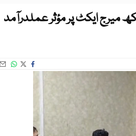
کھ میرج ایکٹ پر مؤثر عملدرآمد