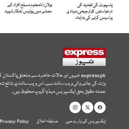
پاسپورٹ کی تجدید کی
بولان؛ نامعلوم مسلح افراد کے
درخواستوں کو ترجیحی بنیاد پر
حملے میں پولیس اہلکار شہید
پراسیس کرنے کی ہدایت
express.pk
خبروں اور حالات حاضرہ سے متعلق پاکستان 
وزٹ کی جانے والی ویب سائٹ ہے۔ اس ویب سائٹ پر شائع شدہ
جملہ حقوق بحق ایکسپریس میڈیا گروپ محفوظ ہیں۔
ایکسپریس کے بارے میں
ضابطہ اخلاق
Privacy Policy