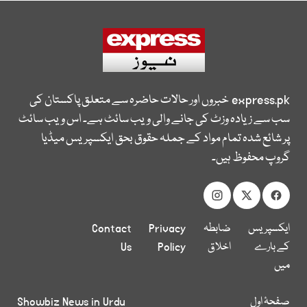
express.pk
خبروں اور حالات حاضرہ سے متعلق پاکستان کی
سب سے زیادہ وزٹ کی جانے والی ویب سائٹ ہے۔ اس ویب سائٹ
پر شائع شدہ تمام مواد کے جملہ حقوق بحق ایکسپریس میڈیا
گروپ محفوظ ہیں۔
ایکسپریس
ضابطہ
Privacy
Contact
کے بارے
اخلاق
Policy
Us
میں
صفحۂ اول
Showbiz News in Urdu