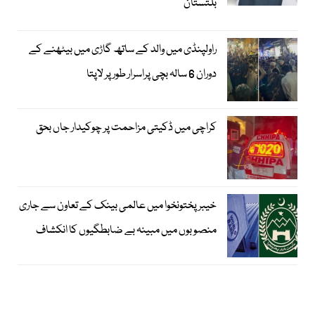
بلتستان
راولپنڈی میں والد کے ساتھ گاڑی میں بیٹھنے کے
دوران 6 سالہ بچی پراسرار طور پر لاپتا
کراچی میں ڈکیتی مزاحمت پر چوکیدار جاں بحق
خیبرپختونخوا میں عالمی بینک کے تعاون سے جاری
منصوبوں میں مبینہ بے ضابطگیوں کا انکشاف