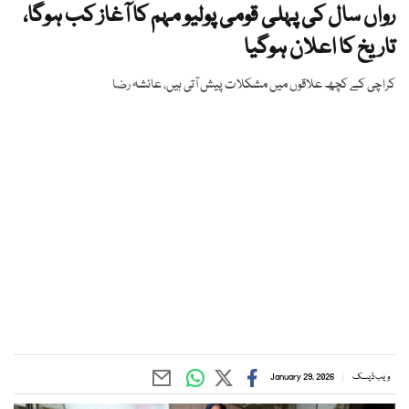
رواں سال کی پہلی قومی پولیو مہم کا آغاز کب ہوگا،
تاریخ کا اعلان ہوگیا
کراچی کے کچھ علاقوں میں مشکلات پیش آتی ہیں، عائشہ رضا
ویب ڈیسک
January 29, 2026