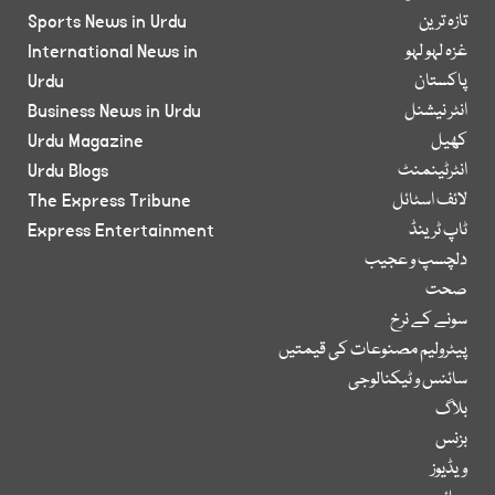
تازہ ترین
Sports News in Urdu
غزہ لہو لہو
International News in
پاکستان
Urdu
انٹر نیشنل
Business News in Urdu
کھیل
Urdu Magazine
انٹرٹینمنٹ
Urdu Blogs
لائف اسٹائل
The Express Tribune
ٹاپ ٹرینڈ
Express Entertainment
دلچسپ و عجیب
صحت
سونے کے نرخ
پیٹرولیم مصنوعات کی قیمتیں
سائنس و ٹیکنالوجی
بلاگ
بزنس
ویڈیوز