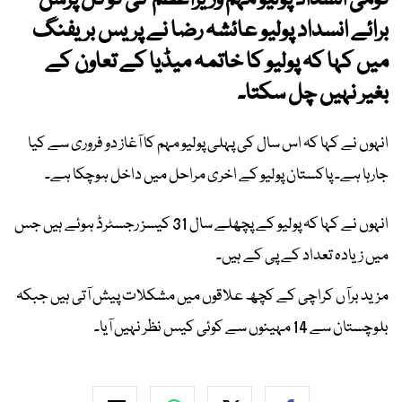
قومی انسداد پولیو مہم وزیراعظم کی فوکل پرسن
برائے انسداد پولیو عائشہ رضا نے پریس بریفنگ
میں کہا کہ پولیو کا خاتمہ میڈیا کے تعاون کے
بغیر نہیں چل سکتا۔
انہوں نے کہا کہ اس سال کی پہلی پولیو مہم کا آغاز دو فروری سے کیا
جارہا ہے۔ پاکستان پولیو کے اخری مراحل میں داخل ہوچکا ہے۔
انہوں نے کہا کہ پولیو کے پچھلے سال 31 کیسز رجسٹرڈ ہوئے ہیں جس
میں زیادہ تعداد کے پی کے ہیں۔
مزید برآں کراچی کے کچھ علاقوں میں مشکلات پیش آتی ہیں جبکہ
بلوچستان سے 14 مہینوں سے کوئی کیس نظر نہیں آیا۔