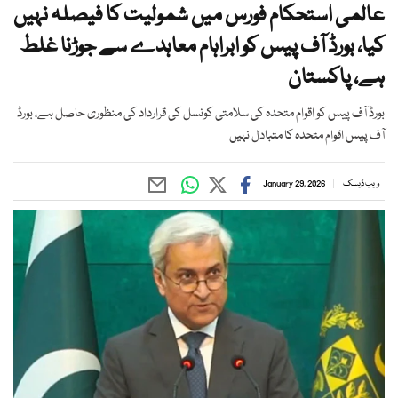
عالمی استحکام فورس میں شمولیت کا فیصلہ نہیں
کیا، بورڈ آف پیس کو ابراہام معاہدے سے جوڑنا غلط
ہے، پاکستان
بورڈ آف پیس کو اقوام متحدہ کی سلامتی کونسل کی قرارداد کی منظوری حاصل ہے، بورڈ
آف پیس اقوام متحدہ کا متبادل نہیں
ویب ڈیسک
January 29, 2026