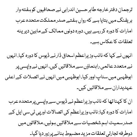
ترجمان دفتر خارجہ طاہر حسین اندرابی نے صحافیوں کو ہفتہ وار
بریفنگ میں بتایا ہے کہ رواں ہفتے صدر مملکت متحدہ عرب
امارات کا دورہ کر رہے ہیں، دورہ دونوں ممالک کے مابین دیرینہ
تعلقات کا عکاس ہے۔
انہوں نے کہا کہ نائب وزیراعظم اسحاق ڈار نے ڈیوس کا دورہ کیا، انہوں
نے متعدد عالمی راہنماؤں سے ملاقاتیں کیں، انہوں نے واپسی پر
ابوظہبی میں سٹاپ اوور کیا، ابوظہبی میں انہوں نے اتصلات کے اعلی
عہدیداران سے ملاقاتیں کیں۔
ان کا کہنا تھا کہ نائب وزیراعظم نے ڈیوس سے واپسی پر متحدہ عرب
امارات کا دورہ کیا: نائب وزیراعظم کی اتصالات اور پی ٹی سی ایل کے
صدر سمیت اہم شخصیات سے ملاقاتیں ہوئیں، ملاقاتوں میں
دوطرفہ تجارتی تعلقات مزید مضبوط بنانے پر زور دیا گیا۔