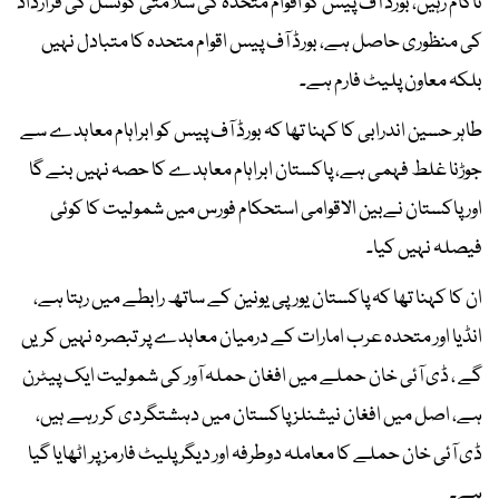
ناکام رہیں، بورڈ آف پیس کو اقوام متحدہ کی سلامتی کونسل کی قرارداد
کی منظوری حاصل ہے، بورڈ آف پیس اقوام متحدہ کا متبادل نہیں
بلکہ معاون پلیٹ فارم ہے۔
طاہر حسین اندرابی کا کہنا تھا کہ بورڈ آف پیس کو ابراہام معاہدے سے
جوڑنا غلط فہمی ہے، پاکستان ابراہام معاہدے کا حصہ نہیں بنے گا
اور پاکستان نےبین الاقوامی استحکام فورس میں شمولیت کا کوئی
فیصلہ نہیں کیا۔
ان کا کہنا تھا کہ پاکستان یورپی یونین کے ساتھ رابطے میں رہتا ہے،
انڈیا اور متحدہ عرب امارات کے درمیان معاہدے پر تبصرہ نہیں کریں
گے ، ڈی آئی خان حملے میں افغان حملہ آور کی شمولیت ایک پیٹرن
ہے، اصل میں افغان نیشنلز پاکستان میں دہشتگردی کر رہے ہیں،
ڈی آئی خان حملے کا معاملہ دوطرفہ اور دیگر پلیٹ فارمز پر اٹھایا گیا
ہے۔