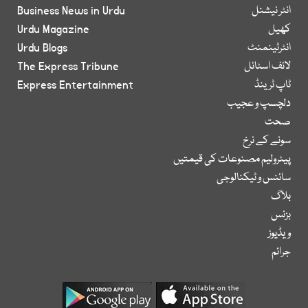
انٹر نیشنل
Business News in Urdu
کھیل
Urdu Magazine
انٹرٹینمنٹ
Urdu Blogs
لائف اسٹائل
The Express Tribune
ٹاپ ٹرینڈ
Express Entertainment
دلچسپ و عجیب
صحت
سونے کے نرخ
پیٹرولیم مصنوعات کی قیمتیں
سائنس و ٹیکنالوجی
بلاگ
بزنس
ویڈیوز
جرائم