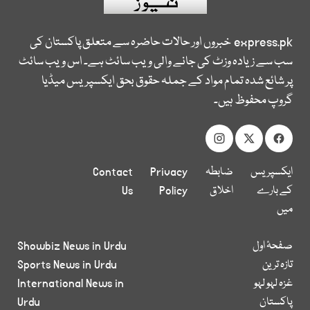
express.pk
خبروں اور حالات حاضرہ سے متعلق پاکستان کی
سب سے زیادہ وزٹ کی جانے والی ویب سائٹ ہے۔ اس ویب سائٹ
پر شائع شدہ تمام مواد کے جملہ حقوق بحق ایکسپریس میڈیا
گروپ محفوظ ہیں۔
ایکسپریس
ضابطہ
Privacy
Contact
کے بارے
اخلاق
Policy
Us
میں
صفحۂ اول
Showbiz News in Urdu
تازہ ترین
Sports News in Urdu
غزہ لہو لہو
International News in
پاکستان
Urdu