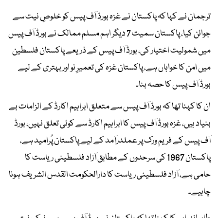
ترجمان نے کہا کہ پاکستان نے غزہ بورڈ آف پیس کو خلوصِ نیت سے
جوائن کیا، پاکستان سمیت 7 دیگر اہم مسلم ممالک نے بورڈ آف پیس
میں شمولیت اختیار کی، بورڈ آف پیس کے ذریعے پاکستان فلسطین
میں امن کا خواہاں ہے، پاکستان غزہ کی تعمیرِ نو اور بہتری کے لیے
بورڈ آف پیس کا حصہ بنا۔
ان کا کہنا تھا کہ بورڈ آف پیس سے متعلق ابراہیم اکارڈ کے الزامات بے
بنیاد ہیں، غزہ بورڈ آف پیس کا ابراہیم اکارڈ سے کوئی تعلق نہیں، بورڈ
آف پیس کے فریم ورک پر عملدرآمد کے لیے پاکستان پُرامید ہے،
پاکستان 1967 کی سرحدوں کے مطابق آزاد فلسطینی ریاست کا
حامی ہے، آزاد فلسطینی ریاست کا دارالحکومت القدس الشریف ہونا
چاہیے۔