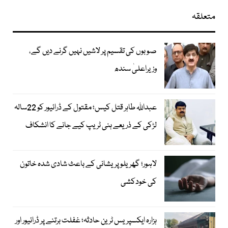
متعلقہ
صوبوں کی تقسیم پر لاشیں نہیں گرنے دیں گے،
وزیراعلیٰ سندھ
عبداللہ طاہر قتل کیس؛ مقتول کے ڈرائیور کو 22سالہ
لڑکی کے ذریعے ہنی ٹریپ کیے جانے کا انشکاف
لاہور؛ گھریلو پریشانی کے باعث شادی شدہ خاتون
کی خودکشی
ہزارہ ایکسپریس ٹرین حادثہ؛ غفلت برتنے پر ڈرائیور اور