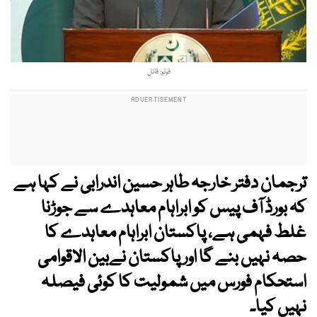
فوٹو: فائل
ترجمان دفتر خارجہ طاہر حسین اندرابی نے کہا ہے
کہ بورڈ آف پیس کو ابراہام معاہدے سے جوڑنا
غلط فہمی ہے، پاکستان ابراہام معاہدے کا
حصہ نہیں بنے گا اور پاکستان نےبین الاقوامی
استحکام فورس میں شمولیت کا کوئی فیصلہ
نہیں کیا۔