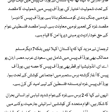
طاہر اندرابی کا کہنا تھا کہ پاکستان نے بورڈ آف پیس میں نیک نیتی
کے تحت شمولیت اختیار کی، بورڈ آف پیس میں شمولیت کا مقصد
غزہ میں جنگ بندی کو مستحکم بنانا ہے، بورڈ آف پیس کا دوسرا
مقصد غزہ کی تعمیر نو میں معاونت ہے، تیسرا مقصد فلسطینی عوام
کے حقِ خودارادیت پر مبنی دیرپا امن کا قیام ہے۔
ترجمان نے مزید کہا کہ پاکستان اکیلا نہیں بلکہ7 دیگر مسلم
ممالک بھی بورڈ آف پیس میں شامل ہیں، سعودی عرب، مصر، اردن،یو
اے ای، انڈونیشیا اور قطر بھی بورڈ آف پیس کا حصہ ہیں، بورڈ آف
پیس کا آغاز گزشتہ برس ستمبر میں اجتماعی کوشش کے تحت ہوا،
بورڈ آف پیس غزہ اورمسئلہ فلسطین کے لیے امید کی کرن ہے۔
انہوں نے کہا کہ 2 برس سےغزہ کےعوام شدید تباہی اور انسانی بحران
کا شکار ہیں، اقوام متحدہ کی کوششیں اسرائیلی جارحیت روکنے میں