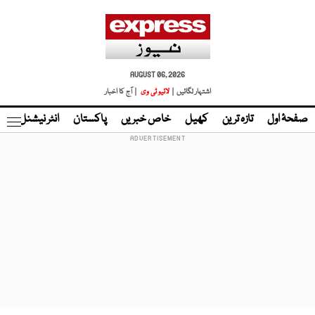
AUGUST 06, 2026
اشتہار لگائیں |
لائیو ٹی وی
| آج کا اخبار
صفحۂ اول
تازہ ترین
کھیل
خاص خبریں
پاکستان
انٹر نیشنل
ٹا