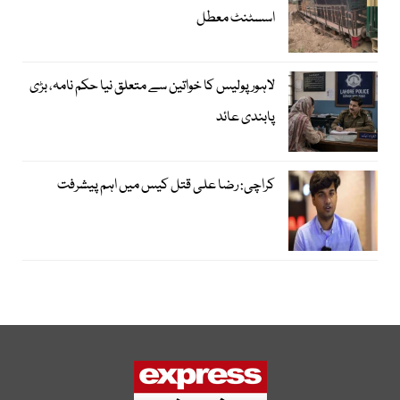
اسسٹنٹ معطل
لاہور پولیس کا خواتین سے متعلق نیا حکم نامہ، بڑی
پابندی عائد
کراچی: رضا علی قتل کیس میں اہم پیشرفت