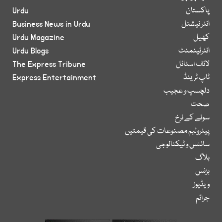
پاکستان
Urdu
انٹر نیشنل
Business News in Urdu
کھیل
Urdu Magazine
انٹرٹینمنٹ
Urdu Blogs
لائف اسٹائل
The Express Tribune
ٹاپ ٹرینڈ
Express Entertainment
دلچسپ و عجیب
صحت
سونے کے نرخ
پیٹرولیم مصنوعات کی قیمتیں
سائنس و ٹیکنالوجی
بلاگ
بزنس
ویڈیوز
جرائم