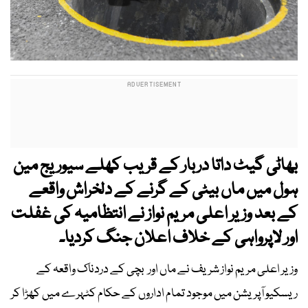
بھاٹی گیٹ داتا دربار کے قریب کھلے سیوریج مین
ہول میں ماں بیٹی کے گرنے کے دلخراش واقعے
کے بعد وزیر اعلی مریم نواز نے انتظامیہ کی غفلت
اور لاپرواہی کے خلاف اعلان جنگ کردیا۔
وزیر اعلی مریم نواز شریف نے ماں اور بچی کے دردناک واقعہ کے
ریسکیو آپریشن میں موجود تمام اداروں کے حکام کٹہرے میں کھڑا کر