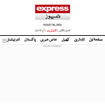
AUGUST 06, 2026
اشتہار لگائیں |
لائیو ٹی وی
| آج کا اخبار
صفحۂ اول
تازہ ترین
کھیل
خاص خبریں
پاکستان
انٹر نیشنل
ٹا