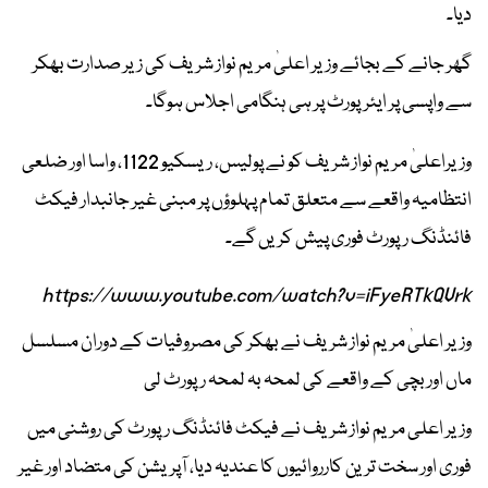
دیا۔
گھر جانے کے بجائے وزیر اعلیٰ مریم نواز شریف کی زیر صدارت بھکر
سے واپسی پر ایئرپورٹ پر ہی ہنگامی اجلاس ہوگا۔
وزیراعلیٰ مریم نواز شریف کو نے پولیس، ریسکیو 1122، واسا اور ضلعی
انتظامیہ واقعے سے متعلق تمام پہلوؤں پر مبنی غیر جانبدار فیکٹ
فائنڈنگ رپورٹ فوری پیش کریں گے۔
https://www.youtube.com/watch?v=iFyeRTkQVrk
وزیر اعلیٰ مریم نواز شریف نے بھکر کی مصروفیات کے دوران مسلسل
ماں اور بچی کے واقعے کی لمحہ بہ لمحہ رپورٹ لی
وزیر اعلی مریم نواز شریف نے فیکٹ فائنڈنگ رپورٹ کی روشنی میں
فوری اور سخت ترین کارروائیوں کا عندیہ دیا، آپریشن کی متضاد اور غیر