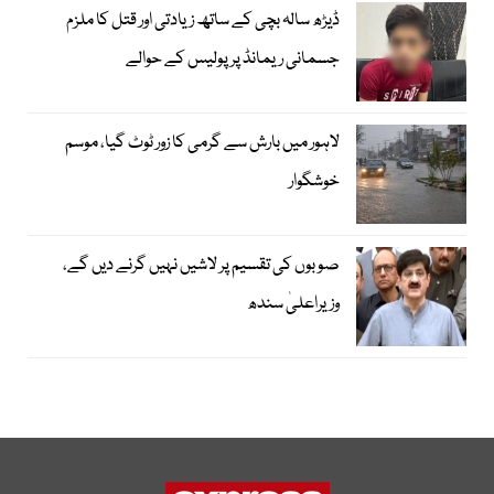
ڈیڑھ سالہ بچی کے ساتھ زیادتی اور قتل کا ملزم
جسمانی ریمانڈ پر پولیس کے حوالے
لاہور میں بارش سے گرمی کا زور ٹوٹ گیا، موسم
خوشگوار
صوبوں کی تقسیم پر لاشیں نہیں گرنے دیں گے،
وزیراعلیٰ سندھ