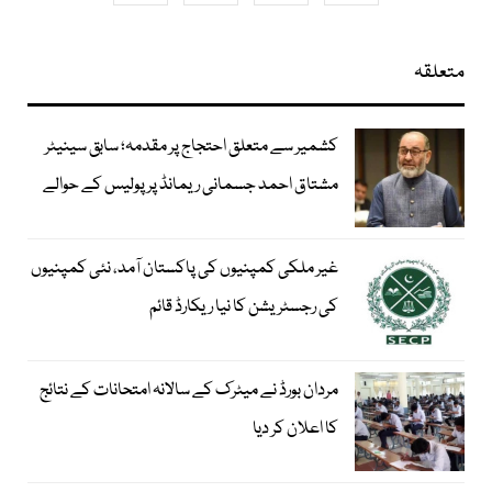
متعلقہ
کشمیر سے متعلق احتجاج پر مقدمہ؛ سابق سینیٹر
مشتاق احمد جسمانی ریمانڈ پر پولیس کے حوالے
غیر ملکی کمپنیوں کی پاکستان آمد، نئی کمپنیوں
کی رجسٹریشن کا نیا ریکارڈ قائم
مردان بورڈ نے میٹرک کے سالانہ امتحانات کے نتائج
کا اعلان کر دیا