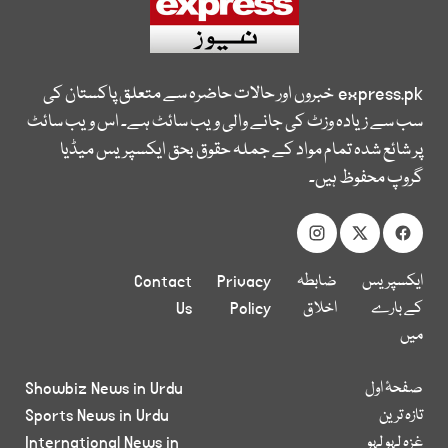
express.pk
خبروں اور حالات حاضرہ سے متعلق پاکستان کی
سب سے زیادہ وزٹ کی جانے والی ویب سائٹ ہے۔ اس ویب سائٹ
پر شائع شدہ تمام مواد کے جملہ حقوق بحق ایکسپریس میڈیا
گروپ محفوظ ہیں۔
ایکسپریس
ضابطہ
Privacy
Contact
کے بارے
اخلاق
Policy
Us
میں
صفحۂ اول
Showbiz News in Urdu
تازہ ترین
Sports News in Urdu
غزہ لہو لہو
International News in