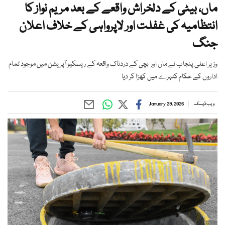
ماں، بیٹی کے دلخراش واقعے کے بعد مریم نواز کا
انتظامیہ کی غفلت اور لاپرواہی کے خلاف اعلان
جنگ
وزیر اعلی پنجاب نے ماں اور بچی کے دردناک واقعہ کے ریسکیو آپریشن میں موجود تمام
اداروں کے حکام کٹہرے میں کھڑا کر دیا
ویب ڈیسک
January 29, 2026