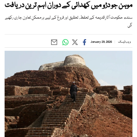
موہن جو دڑو میں کھدائی کے دوران اہم ترین دریافت
سندھ حکومت آثارِ قدیمہ کے تحفظ، تحقیق اور فروغ کے لیے ہر ممکن تعاون جاری رکھے
گی
ویب ڈیسک
January 29, 2026