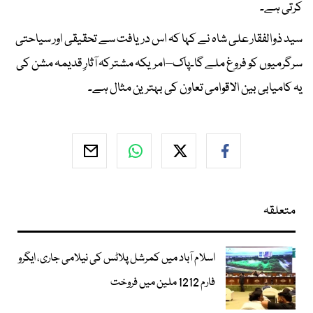
کرتی ہے۔
سید ذوالفقار علی شاہ نے کہا کہ اس دریافت سے تحقیقی اور سیاحتی
سرگرمیوں کو فروغ ملے گا۔پاک–امریکہ مشترکہ آثارِ قدیمہ مشن کی
یہ کامیابی بین الاقوامی تعاون کی بہترین مثال ہے۔
متعلقہ
اسلام آباد میں کمرشل پلاٹس کی نیلامی جاری، ایگرو
فارم 1212 ملین میں فروخت