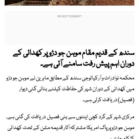
سندھ کے قدیم مقام موہن جو دڑو پر کھدائی کے
دوران اہم پیش رفت سامنے آئی ہے۔
محکمہ نوادرات و آرکیالوجی سندھ کے مطابق ماہرین نے موہن جو دڑو
میں کھدائی کے دوران شہر کی حفاظت کیلئے بنائی گئی دیوار
(فصیل) دریافت کرلی ہے۔
مرکزی شہر کے گرد کچی اینٹوں سے بنی فصیل دریافت کی گئی ہے،
موہن جو دڑو پر پاک امریکا مشترکہ آثار قدیمہ مشن کے تحت کھدائی
کا کام جاری ہے۔