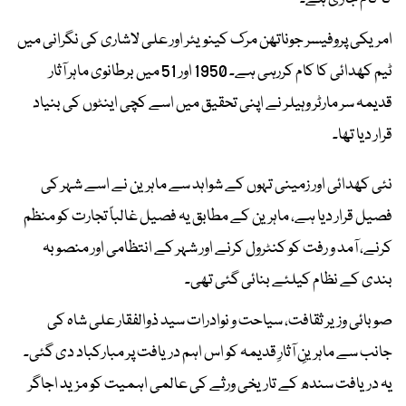
امریکی پروفیسر جوناتھن مرک کینویئر اور علی لاشاری کی نگرانی میں
ٹیم کھدائی کا کام کررہی ہے۔ 1950 اور 51 میں برطانوی ماہر آثار
قدیمہ سر مارٹر وہیلر نے اپنی تحقیق میں اسے کچی اینٹوں کی بنیاد
قرار دیا تھا۔
نئی کھدائی اور زمینی تہوں کے شواہد سے ماہرین نے اسے شہر کی
فصیل قرار دیا ہے، ماہرین کے مطابق یہ فصیل غالباً تجارت کو منظم
کرنے، آمد و رفت کو کنٹرول کرنے اور شہر کے انتظامی اور منصوبہ
بندی کے نظام کیلئے بنائی گئی تھی۔
صوبائی وزیر ثقافت، سیاحت و نوادرات سید ذوالفقار علی شاہ کی
جانب سے ماہرینِ آثارِ قدیمہ کو اس اہم دریافت پر مبارکباد دی گئی۔
یہ دریافت سندھ کے تاریخی ورثے کی عالمی اہمیت کو مزید اجاگر