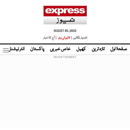
AUGUST 05, 2026
اشتہار لگائیں |
لائیو ٹی وی
| آج کا اخبار
صفحۂ اول
تازہ ترین
کھیل
خاص خبریں
پاکستان
انٹر نیشنل
ٹا