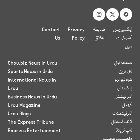
ایکسپریس
ضابطہ
Privacy
Contact
کے بارے
اخلاق
Policy
Us
میں
صفحۂ اول
Showbiz News in Urdu
تازہ ترین
Sports News in Urdu
غزہ لہو لہو
International News in
پاکستان
Urdu
انٹر نیشنل
Business News in Urdu
کھیل
Urdu Magazine
انٹرٹینمنٹ
Urdu Blogs
لائف اسٹائل
The Express Tribune
ٹاپ ٹرینڈ
Express Entertainment
دلچسپ و عجیب