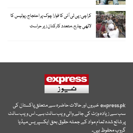
کراچی: پی ٹی آئی کا فوارا چوک پر احتجاج، پولیس کا
لاٹھی چارج، متعدد کارکنان زیر حراست
express.pk
خبروں اور حالات حاضرہ سے متعلق پاکستان کی
سب سے زیادہ وزٹ کی جانے والی ویب سائٹ ہے۔ اس ویب سائٹ
پر شائع شدہ تمام مواد کے جملہ حقوق بحق ایکسپریس میڈیا
گروپ محفوظ ہیں۔