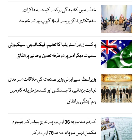
خطے میں کشیدگی روکنے کیلئے مذاکرات،
سفارتکاری ناگزیر ہے، آر-4 گروپ وزرائے خارجہ
پاکستان اور آسٹریلیا کا تعلیم، ٹیکنالوجی، سیکیورٹی
سمیت دیگر امور پر دو طرفہ تعاون بڑھانے پر اتفاق
وزیراعظم سے ایرانی وزیر صنعت کی ملاقات؛ سرحدی
تجارت بڑھانے، لاجسٹکس اور کسٹمز طریقہ کار میں
ہم آہنگی پر اتفاق
کےفور منصوبہ 86 ارب روپے خرچ ہونے کے باوجود
مکمل نہیں ہوپایا، مزید 70 ارب درکار