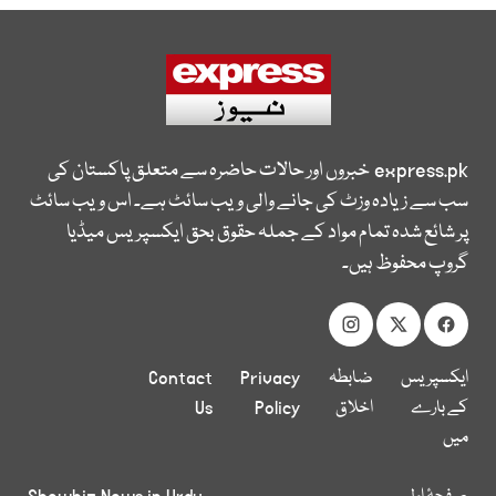
express.pk
خبروں اور حالات حاضرہ سے متعلق پاکستان کی
سب سے زیادہ وزٹ کی جانے والی ویب سائٹ ہے۔ اس ویب سائٹ
پر شائع شدہ تمام مواد کے جملہ حقوق بحق ایکسپریس میڈیا
گروپ محفوظ ہیں۔
ایکسپریس
ضابطہ
Privacy
Contact
کے بارے
اخلاق
Policy
Us
میں