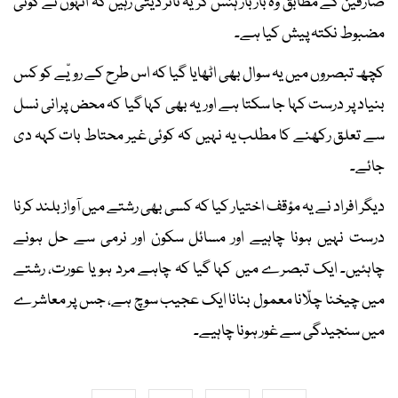
صارفین کے مطابق وہ بار بار ہنس کر یہ تاثر دیتی رہیں کہ انہوں نے کوئی
مضبوط نکتہ پیش کیا ہے۔
کچھ تبصروں میں یہ سوال بھی اٹھایا گیا کہ اس طرح کے رویّے کو کس
بنیاد پر درست کہا جا سکتا ہے اور یہ بھی کہا گیا کہ محض پرانی نسل
سے تعلق رکھنے کا مطلب یہ نہیں کہ کوئی غیر محتاط بات کہہ دی
جائے۔
دیگر افراد نے یہ مؤقف اختیار کیا کہ کسی بھی رشتے میں آواز بلند کرنا
درست نہیں ہونا چاہیے اور مسائل سکون اور نرمی سے حل ہونے
چاہئیں۔ ایک تبصرے میں کہا گیا کہ چاہے مرد ہو یا عورت، رشتے
میں چیخنا چلّانا معمول بنانا ایک عجیب سوچ ہے، جس پر معاشرے
میں سنجیدگی سے غور ہونا چاہیے۔