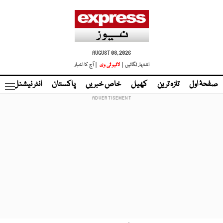
AUGUST 08, 2026
اشتہار لگائیں |
لائیو ٹی وی
| آج کا اخبار
صفحۂ اول
تازہ ترین
کھیل
خاص خبریں
پاکستان
انٹر نیشنل
ٹا