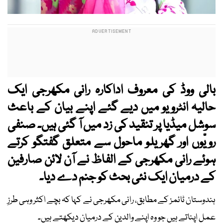
بالی ووڈ کی معروف اداکارہ رانی مکھرجی ایک
حالیہ انٹرویو میں دیے گئے اپنے بیان کے باعث
سوشل میڈیا پر تنقید کی زد میں آ گئی ہیں۔ صنفی
رویّوں اور گھریلو ماحول سے متعلق گفتگو کرتے
ہوئے رانی مکھرجی کے الفاظ نے آن لائن صارفین
کے درمیان ایک نئی بحث کو جنم دے دیا۔
ہندوستان ٹائمز کے مطابق، رانی مکھرجی نے کہا کہ بچے اکثر وہی طرزِ
عمل اپناتے ہیں جو وہ اپنے والدین کے درمیان دیکھتے ہیں۔