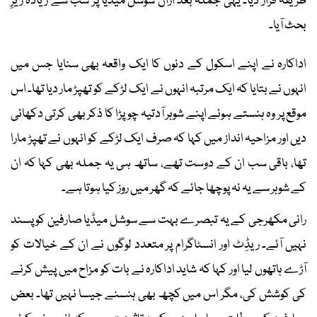
طریقہ قرار دیا۔ یہی جملہ بعد ازاں سوشل میڈیا پر سب سے زیادہ زیرِ
بحث آیا۔
اداکارہ نے اپنے اسکول کے دنوں کا ایک واقعہ بھی سنایا جس میں
انہوں نے بتایا کہ ایک مرتبہ انہوں نے ایک لڑکے کو تھپڑ مار دیا تھا۔ اس
موقع پر وہ ہنستے ہوئے اپنے شوہر آدتیہ چوپڑا کا ذکر بھی کرتی دکھائی
دیں اور مزاحیہ انداز میں کہا کہ صرف ایک لڑکے کو انہوں نے تھپڑ مارا
تھا، باقی سب ان کے دوست تھے، ساتھ ہی یہ جملہ بھی کہا کہ ان
کے شوہر سے یہ نہ پوچھا جائے کہ گھر میں روز کیا ہوتا ہے۔
رانی مکھرجی کے یہ تبصرے بہت سے سوشل میڈیا صارفین کو پسند
نہیں آئے۔ ریڈِٹ اور انسٹاگرام پر متعدد لوگوں نے ان کے خیالات کو
آڑے ہاتھوں لیا اور کہا کہ شاید اداکارہ نے بات کو مزاح میں پیش کرنے
کی کوشش کی، مگر اس میں کچھ بھی ہنسنے جیسا نہیں تھا۔ بعض