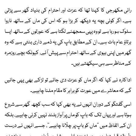
رانی مکھرجی کا کہنا تھا کہ عزت اور احترام کی بنیاد گھر سے پڑتی
ہے۔ اگر کوئی بچہ یہ دیکھ کر بڑا ہو کہ اس کی ماں کے ساتھ ناروا
سلوک ہو رہا ہے تو وہ یہی سمجھنے لگتا ہے کہ عورتوں کے ساتھ ایسا
برتاؤ عام بات ہے۔ ان کے مطابق باپ کی یہ ذمے داری بنتی ہے کہ وہ
گھر میں اپنی بیوی کے ساتھ احترام سے پیش آئے، کیونکہ بچے روزمرہ
کے مناظر سے ہی سیکھتے ہیں۔
اداکارہ نے کہا کہ اگر ماں کو عزت دی جائے تو لڑکے بھی یہی جانیں
گے کہ معاشرے میں عورت کو برابر کا مقام ملنا چاہیے۔
اسی گفتگو کے دوران انہوں نے یہ بھی کہا کہ سب کچھ گھر سے شروع
ہوتا ہے اور یہاں تک کہ باپ کو ماں پر آواز بلند نہیں کرنی چاہیے، بلکہ
ان کے الفاظ میں ’’ماں کو باپ پر چلّانا چاہیے‘‘، جسے انہوں نے درست