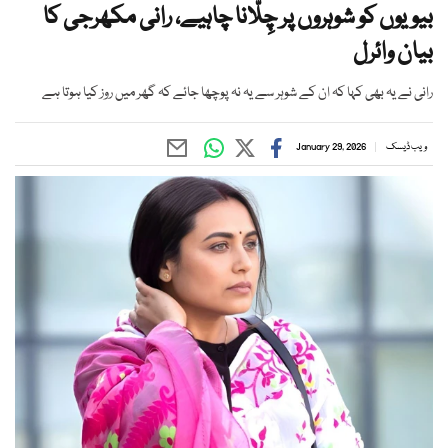
بیویوں کو شوہروں پر چِلّانا چاہیے، رانی مکھرجی کا
بیان وائرل
رانی نے یہ بھی کہا کہ ان کے شوہر سے یہ نہ پوچھا جائے کہ گھر میں روز کیا ہوتا ہے
ویب ڈیسک
January 29, 2026