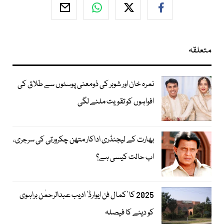
متعلقہ
نمرہ خان اور شوہر کی ذومعنی پوسٹوں سے طلاق کی
افواہوں کو تقویت ملنے لگی
بھارت کے لیجنڈری اداکار متھن چکرورتی کی سرجری،
اب حالت کیسی ہے؟
2025 کا ’کمال فن ایوارڈ‘ ادیب عبدالرحمٰن براہوی
کو دینے کا فیصلہ