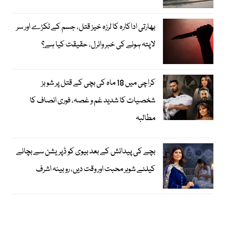
بھارتی اداکارہ کا لرزہ خیز قتل، جسم کے ٹکڑے اور سر
لاپتہ ہونے کی خبر وائرل، حقیقت کیا ہے؟
کراچی میں 18 ماہ کی بچی کے قتل پر شوبز
شخصیات کا شدید غم و غصہ، فوری انصاف کا
مطالبہ
بچے کی پیدائش کے بعد بیوی کو ڈپریشن سے بچانے
کیلئے شوہر محبت اور وقت دیں، روبینہ اشرف