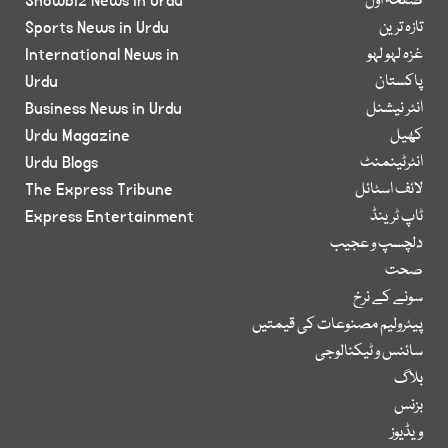
صفحۂ اول
Showbiz News in Urdu
تازہ ترین
Sports News in Urdu
غزہ لہو لہو
International News in
پاکستان
Urdu
انٹر نیشنل
Business News in Urdu
کھیل
Urdu Magazine
انٹرٹینمنٹ
Urdu Blogs
لائف اسٹائل
The Express Tribune
ٹاپ ٹرینڈ
Express Entertainment
دلچسپ و عجیب
صحت
سونے کے نرخ
پیٹرولیم مصنوعات کی قیمتیں
سائنس و ٹیکنالوجی
بلاگ
بزنس
ویڈیوز