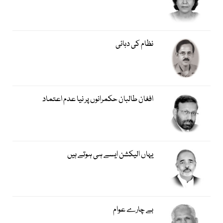
نظام کی دہائی
افغان طالبان حکمرانوں پر نیا عدم اعتماد
یہاں الیکشن ایسے ہی ہوتے ہیں
بے چارے عوام