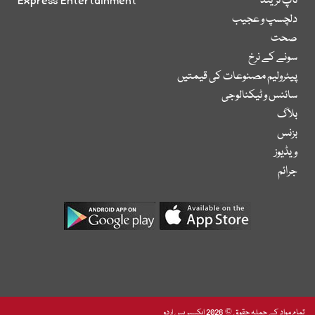
ٹاپ ٹرینڈ
Express Entertainment
دلچسپ و عجیب
صحت
سونے کے نرخ
پیٹرولیم مصنوعات کی قیمتیں
سائنس و ٹیکنالوجی
بلاگ
بزنس
ویڈیوز
جرائم
تمام مواد کے جملہ حقوق © 2026 ایکسپریس اردو