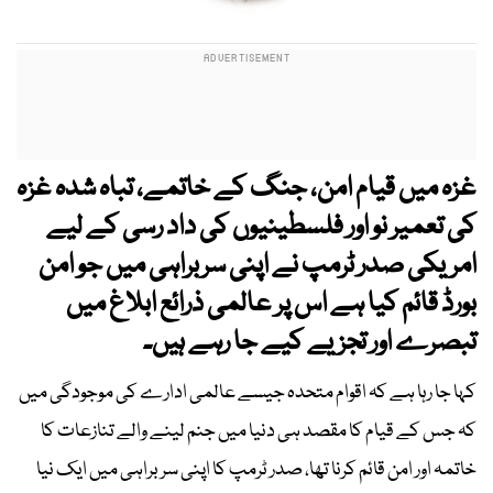
غزہ میں قیام امن، جنگ کے خاتمے، تباہ شدہ غزہ
کی تعمیر نو اور فلسطینیوں کی داد رسی کے لیے
امریکی صدر ٹرمپ نے اپنی سربراہی میں جو امن
بورڈ قائم کیا ہے اس پر عالمی ذرائع ابلاغ میں
تبصرے اور تجزیے کیے جا رہے ہیں۔
کہا جا رہا ہے کہ اقوام متحدہ جیسے عالمی ادارے کی موجودگی میں
کہ جس کے قیام کا مقصد ہی دنیا میں جنم لینے والے تنازعات کا
خاتمہ اور امن قائم کرنا تھا، صدر ٹرمپ کا اپنی سربراہی میں ایک نیا