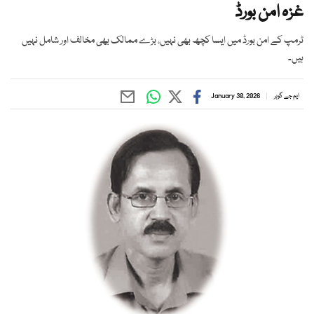
غزہ امن بورڈ
ٹرمپ کے امن بورڈ میں ایسا کچھ بھی نہیں، بڑے ممالک بھی مخالف اور شامل نہیں
ہیں۔
ایم جے گوہر
January 30, 2026