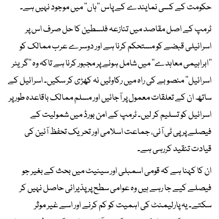
حکومت کے کسی نمایندے کے پاس ’’ہاں‘‘ میں موجود نہیں ہے۔
ٹرمپ کے اصل مقاصد میں تنازعہ فلسطین کا حل صرف اس پر
اسرائیلی قبضے کو مستحکم کرنا ہے اور دوسرے عرب ممالک کو
’’ابراہیمی معاہدے‘‘ میں شامل ہونے پر مجبور کرنا ہے تاکہ وہ ’’گریٹر
اسرائیل‘‘ منصوبے کی راہ میں رکاوٹیں نہ کھڑی کر سکیں۔ اسرائیل کے
ساتھ ان کے تعلقات معمول پر آجائیں اور مسلم ممالک باقاعدہ طور پر
اسرائیل کو تسلیم کر لیں۔ ٹرمپ کے امن بورڈ میں شمولیت کے
فیصلے پر پی ٹی آئی، جماعت اسلامی اور تحریک تحفظ آئین کی
قیادت تنقید کررہی ہے۔
ان کا کہنا ہے کہ قومی اسمبلی اور سینیٹ میں بحث کے بغیر جو
فیصلے کیے جا رہے ہیں وہ عوامی سطح پر پذیرائی حاصل نہیں کر
سکتے۔ یہ پارلیمنٹ کی اہمیت کو کم کرنے اور اسے غیر موثر