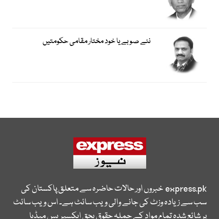
نئے صوبے یا خود مختار مقامی حکومتیں
express.pk
خبروں اور حالات حاضرہ سے متعلق پاکستان کی
سب سے زیادہ وزٹ کی جانے والی ویب سائٹ ہے۔ اس ویب سائٹ
پر شائع شدہ تمام مواد کے جملہ حقوق بحق ایکسپریس میڈیا