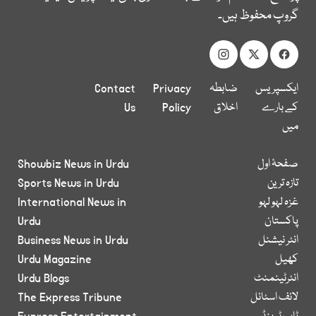
گروپ محفوظ ہیں۔
ایکسپریس
ضابطہ
Privacy
Contact
کے بارے
اخلاق
Policy
Us
میں
صفحۂ اول
Showbiz News in Urdu
تازہ ترین
Sports News in Urdu
غزہ لہو لہو
International News in
پاکستان
Urdu
انٹر نیشنل
Business News in Urdu
کھیل
Urdu Magazine
انٹرٹینمنٹ
Urdu Blogs
لائف اسٹائل
The Express Tribune