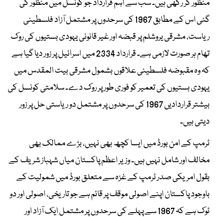
منظور کر رکھی ہیں۔ سب سے اہم قرارداد جو کونسل میں منظور کی
گئی اس کے مطابق 1967 کی سرحدوں پر مشتمل آزاد فلسطینی
ریاست، مشرقی یروشلم پر قبضہ اور غیر قانونی یہودی بستیوں کی روک
تھام ہر صورت لازمی ہے۔ قرارداد 2334 میں اسرائیل پر زور دیا گیا ہے
کہ وہ مقبوضہ فلسطینی علاقوں بشمول مشرقی بیت المقدس میں
یہودی بستیوں کی تعمیر کو فوری طور پر روک دے۔ سلامتی کونسل کی
بیشتر قراردادیں 1967 کی سرحدوں پر مشتمل دو ریاستی حل پر زور
دیتی ہیں۔
ٹرمپ کے امن بورڈ میں ایسا کچھ بھی نہیں، بڑے ممالک بھی
مخالف اور شامل نہیں ہیں۔ وزیر اعظم پاکستان میاں شہباز شریف کے
بقول امریکی صدر ٹرمپ کے غزہ سے متعلق بورڈ میں شمولیت کے
باوجود پاکستان اپنے اصولی موقف پر قائم ہے جو تاریخی، اصولی اور دو
ٹوک ہے کہ 1967 سے پہلے کی سرحدوں پر مشتمل ایک آزاد اور