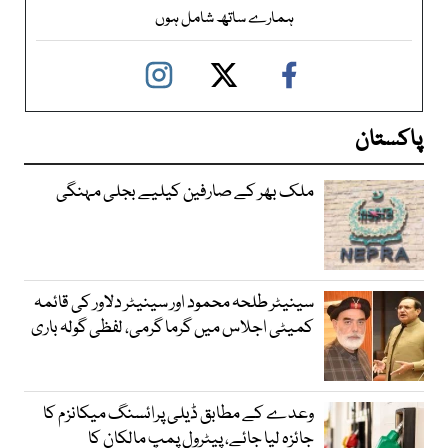
ہمارے ساتھ شامل ہوں
پاکستان
ملک بھر کے صارفین کیلیے بجلی مہنگی
سینیٹر طلحہ محمود اور سینیٹر دلاور کی قائمہ
کمیٹی اجلاس میں گرما گرمی، لفظی گولہ باری
وعدے کے مطابق ڈیلی پرائسنگ میکانزم کا
جائزہ لیا جائے، پیٹرول پمپ مالکان کا