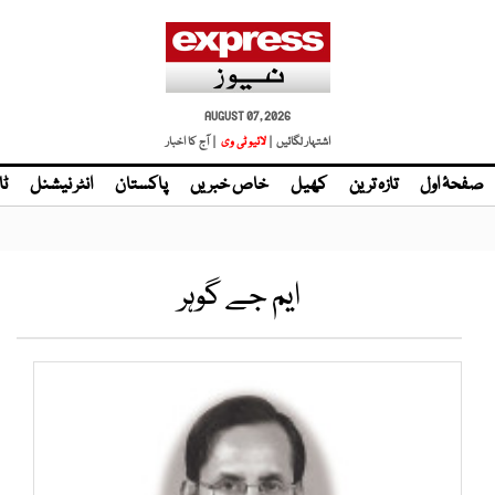
AUGUST 07, 2026
اشتہار لگائیں |
لائیو ٹی وی
| آج کا اخبار
صفحۂ اول
تازہ ترین
کھیل
خاص خبریں
پاکستان
انٹر نیشنل
ٹا
ایم جے گوہر