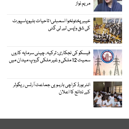
مریم نواز
خیبرپختونخوا اسمبلی؛ تاحیات بلیو پاسپورٹ
کی شق واپس لے لی گئی
فیسکو کی نجکاری: ترکیہ، چینی سرمایہ کاروں
سمیت 12 ملکی و غیر ملکی گروپ میدان میں
انٹر بورڈ کراچی بارہویں جماعت آرٹس ریگولر
کے نتائج کا اعلان