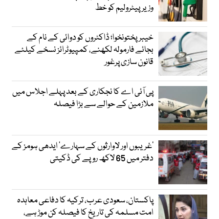
وزیرپیٹرولیم کو خط
خیبرپختونخوا؛ ڈاکٹروں کو دوائی کے نام کے
بجائے فارمولہ لکھنے، کمپیوٹرائز نسخے کیلئے
قانون سازی پرغور
پی آئی اے کا نجکاری کے بعد پہلے اجلاس میں
ملازمین کے حوالے سے بڑا فیصلہ
’غریبوں اور لاوارثوں کے سہارے‘ ایدھی ہومز کے
دفتر میں 65 لاکھ روپے کی ڈکیتی
پاکستان، سعودی عرب، ترکیہ کا دفاعی معاہدہ
امت مسلمہ کی تاریخ کا فیصلہ کن موڑ ہے،