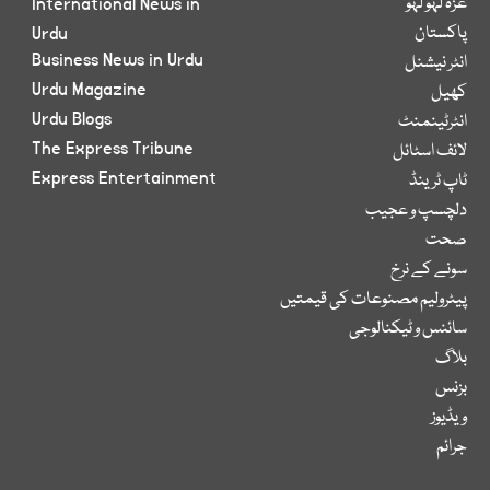
غزہ لہو لہو
International News in
پاکستان
Urdu
Business News in Urdu
انٹر نیشنل
Urdu Magazine
کھیل
Urdu Blogs
انٹرٹینمنٹ
The Express Tribune
لائف اسٹائل
Express Entertainment
ٹاپ ٹرینڈ
دلچسپ و عجیب
صحت
سونے کے نرخ
پیٹرولیم مصنوعات کی قیمتیں
سائنس و ٹیکنالوجی
بلاگ
بزنس
ویڈیوز
جرائم