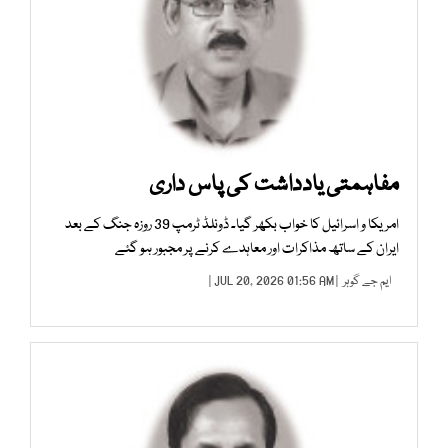
مفاہمتی یادداشت کی پاس داری
امریکا و اسرائیل کا خواب بکھر گیا۔ ڈونلڈ ٹرمپ 39 روزہ جنگ کے بعد
ایران کے ساتھ مذاکرات اور معاہدے کرنے پر مجبور ہو گئے
ایم جے گوہر
| JUL 20, 2026 01:56 AM |