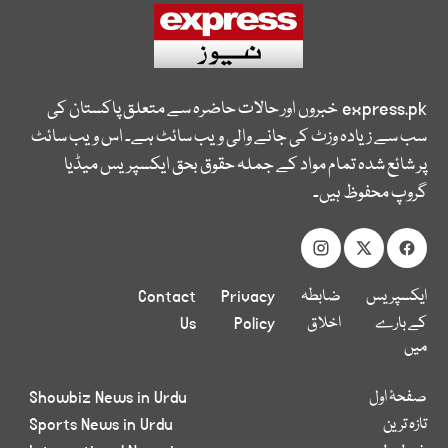
express.pk
خبروں اور حالات حاضرہ سے متعلق پاکستان کی
سب سے زیادہ وزٹ کی جانے والی ویب سائٹ ہے۔ اس ویب سائٹ
پر شائع شدہ تمام مواد کے جملہ حقوق بحق ایکسپریس میڈیا
گروپ محفوظ ہیں۔
ایکسپریس
ضابطہ
Privacy
Contact
کے بارے
اخلاق
Policy
Us
میں
صفحۂ اول
Showbiz News in Urdu
تازہ ترین
Sports News in Urdu