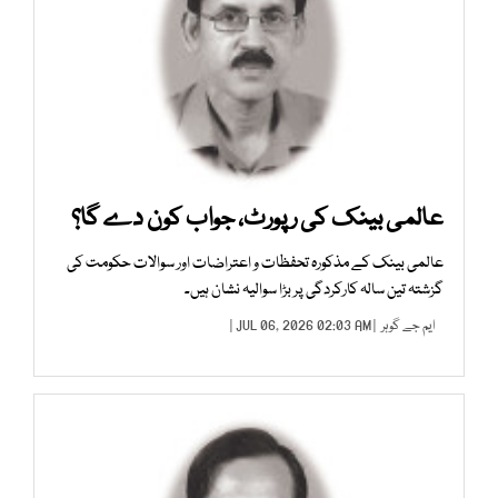
عالمی بینک کی رپورٹ، جواب کون دے گا؟
عالمی بینک کے مذکورہ تحفظات و اعتراضات اور سوالات حکومت کی
گزشتہ تین سالہ کارکردگی پر بڑا سوالیہ نشان ہیں۔
ایم جے گوہر
| JUL 06, 2026 02:03 AM |