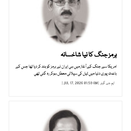
ہرمز جنگ کا نیا شاخسانہ
امریکا سے جنگ کے آغاز میں ہی ایران نے ہرمز کو بند کر دیا تھا جس کے
باعث پوری دنیا میں تیل کی سپلائی معطل ہوکر رہ گئی تھی
ایم جے گوہر
| JUL 17, 2026 01:59 AM |