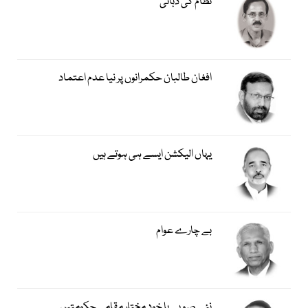
نظام کی دہائی
افغان طالبان حکمرانوں پر نیا عدم اعتماد
یہاں الیکشن ایسے ہی ہوتے ہیں
بے چارے عوام
نئے صوبے یا خود مختار مقامی حکومتیں