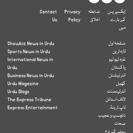
ایکسپریس
ضابطہ
Privacy
Contact
کے بارے
اخلاق
Policy
Us
میں
صفحۂ اول
Showbiz News in Urdu
تازہ ترین
Sports News in Urdu
غزہ لہو لہو
International News in
پاکستان
Urdu
انٹر نیشنل
Business News in Urdu
کھیل
Urdu Magazine
انٹرٹینمنٹ
Urdu Blogs
لائف اسٹائل
The Express Tribune
ٹاپ ٹرینڈ
Express Entertainment
دلچسپ و عجیب
صحت
سونے کے نرخ