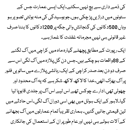
کی ذمے داری سے بچ نہیں سکتے۔ایک ایسی عمارت جس کے
ستونوں میں دراڑیں پڑ چکی ہوں،جو بوسیدگی کی منہ بولتی تصویر ہو
وہاں 500دکانوں کی گنجائش والی جگہ پر 1200دکانوں کا بننا صرف
غیر قانونی ہی نہیں مجرمانہ غفلت کا غماز ہے۔
ایک رپورٹ کے مطابق پچھلے گیارہ ماہ میں کراچی میں آگ لگنے
کے 88واقعات ہو چکے ہیں۔جس دن گل پلازہ میں آگ لگی اس سے
صرف دو دن بعد صدر کراچی کے ایک رہائشی پلازے میں ساتویں فلور
پر آگ بھڑک اٹھی۔خدا کا لاکھ لاکھ شکر ہے کہ یہ آگ محدود اور
چھوٹی تھی،ادارے چوکس تھے اس لیے اس آگ پر جلدی قابو پا لیا
گیا۔لاہور کے ایک ہوٹل میں بھی اسی دوران آگ لگی۔اس حادثے میں
تین قیمتی جانیں گئیں۔ ہماری تقریباً تمام عمارتوں میں آگ بجھانے
کے آلات ہوتے ہی نہیں اور عام طور پر ان کے استعمال کی جانکاری