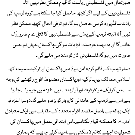
صورتحال میں فلسطینی ریاست کا قیام ممکن نظر نہیں آتا۔
فلسطینیوں کے لیے اگر کچھ حاصل کیا جا سکتا ہے تو وہ ٹرمپ کی
رائٹ سائڈ پر رہ کر ہی حاصل ہو گا۔ اور تو فی الحال کچھ ممکن نظر
نہیں آتا البتہ ٹرمپ کے پلان سے فلسطینیوں کا قتلِ عام ضرور رک
جائے گا اور یہ بہت حوصلہ افزا بات ہو گی۔پاکستان جہاں اور جس
صورت میں ہو گا،فلسطینی کاز کو مدد ہی ملے گی۔
صدر ٹرمپ کے قائم کردہ امن بورڈ میں پاکستان اور ترکیہ سمیت آٹھ
اسلامی ممالک ہیں۔ ترکیہ اور پاکستان مضبوط افواج رکھنے کی وجہ
سے مل کر ایک موئثر قوت اور آواز بنتے ہیں۔غزہ میں جو ہونے جا رہا
ہے اس سے ٹرمپ کے خاندانی کاروبار کو بڑھاوا ملے گا۔دوسراا غزہ تو
ایک بہانہ ہے ،اصل مقصد اقوامِ متحدہ کے مقابلے میں ایک متبادل
ادارے کا ممکنہ قیام لگتاہے۔اس ابتدائی عمل میں پاکستان کی
شمولیت اچھے نتائج لا سکتی ہے۔امید کرنی چاہیے کہ ہماری