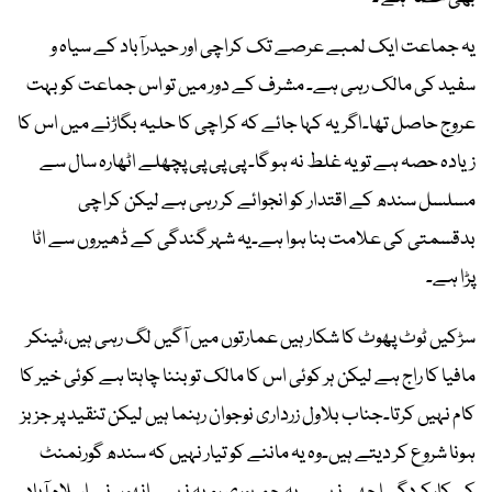
یہ جماعت ایک لمبے عرصے تک کراچی اور حیدرآباد کے سیاہ و
سفید کی مالک رہی ہے۔ مشرف کے دور میں تو اس جماعت کو بہت
عروج حاصل تھا۔اگریہ کہا جائے کہ کراچی کا حلیہ بگاڑنے میں اس کا
زیادہ حصہ ہے تو یہ غلط نہ ہو گا۔ پی پی پی پچھلے اٹھارہ سال سے
مسلسل سندھ کے اقتدار کو انجوائے کر رہی ہے لیکن کراچی
بدقسمتی کی علامت بنا ہوا ہے۔یہ شہر گندگی کے ڈھیروں سے اٹا
پڑا ہے۔
سڑکیں ٹوٹ پھوٹ کا شکار ہیں عمارتوں میں آگیں لگ رہی ہیں،ٹینکر
مافیا کا راج ہے لیکن ہر کوئی اس کا مالک تو بننا چاہتا ہے کوئی خیر کا
کام نہیں کرتا۔جناب بلاول زرداری نوجوان رہنما ہیں لیکن تنقید پر جزبز
ہونا شروع کر دیتے ہیں۔وہ یہ ماننے کو تیار نہیں کہ سندھ گورنمنٹ