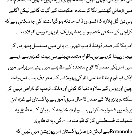
کی کارکردگی اچھی نہیں ۔ یہ جمہوری رویہ نہیں۔انھوں نے اسلام آباد
میں اڑھائی گھنٹے لگا کر سندھ حکومت کے گیت گائے لیکن اگلے
ہی دن گل پلازہ کا افسوس ناک حادثہ ہو گیا ۔دعا کی جا سکتی ہے کہ
کراچی کی سختی ختم ہو اور یہ شہر ایک بار پھر عروس البلاد بنے۔
امریکا کے صدر ڈونلڈ ٹرمپ ٹھہرے پانی میں مسلسل پتھر مار کر
ہیجان پیدا کررہے ہیں۔اقوامِ متحدہ پہلے ہی بہت کمزور ہے، ایسے
میں امریکی صدر کا اقوامِ متحدہ کے مقابلے میں اپنی سربراہی میں
ایک نیا فورم بنانا عالمی انارکی پھیلانے کے مترادف ہے۔ اس وقت
چین اور روس کے علاوہ دنیا کا کوئی اور ملک ٹرمپ کو ناراض نہیں کر
سکتا۔وینزویلا کے صدر کا حال سبق آموز ہے۔پاکستان نے غزہ امن
بورڈ میں شمولیت کر لی ہے۔وزارتِ خارجہ کے بیان کے مطابق یہ
شمولیت فلسطینی کاز کو تقویت دے گی۔یہ تو ظاہری
Rationaleہے لیکن دراصل پاکستان اس پوزیشن میں نہیں کہ