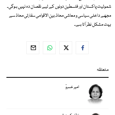
شمولیت پاکستان اور فلسطین دونوں کے لیے نقصان دہ نہیں ہوگی۔
مجھے داخلی سیاسی و معاشی محاذ،بین الاقوامی سفارتی محاذ سے
بہت مشکل نظر آتا ہے۔
متعلقہ
امیر خسروؒ