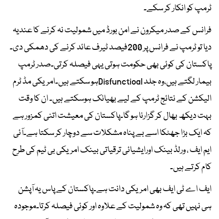
ٹرمپ کو انکار کر سکے۔
فرانس کے صدر میکرون نے امن بورڈ میں شمولیت نہ کرنے کا عندیہ
دیا تو ٹرمپ نے فرانس پر 200فیصد ٹیرف عائد کرنے کی دھمکی دی۔
پاکستان کی کوئی بھی حکومت ہوتی یہی فیصلہ کرتی۔صدر ٹرمپ
بیمار لگتے ہیں،وہ جلد Disfunctioalہو سکتے ہیں۔امریکی مڈ ٹرم
الیکشن کے نتائج ٹرمپ کے لیے بھیانک ہوسکتے ہیں۔ ان کا وقت
بہت دیکھ بھال کر گزارنا ہو گا۔پاکستان کی معیشت اتنی کمزور ہے
کہ ایک بڑا جھٹکا اسے بے پناہ مشکلات سے دوچار کر سکتا ہے۔آئی
ایم ایف ، ورلڈ بینک اورایشیائی ترقیاتی بینک امریکی بی ٹیم کی طرح
کام کرتے ہیں۔
ایف اے ٹی ایف بھی امریکی دانت ہے۔پاکستان کے پاس یہ آپشن
ہی نہیں تھی کہ وہ شمولیت کے علاوہ اور کوئی فیصلہ کرتا۔موجودہ