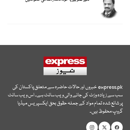
express.pk
خبروں اور حالات حاضرہ سے متعلق پاکستان کی
سب سے زیادہ وزٹ کی جانے والی ویب سائٹ ہے۔ اس ویب سائٹ
پر شائع شدہ تمام مواد کے جملہ حقوق بحق ایکسپریس میڈیا
گروپ محفوظ ہیں۔