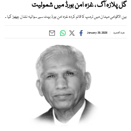
گل پلازہ آگ ، غزہ امن بورڈ میں شمولیت
بین الاقوامی میدان میں ٹرمپ کا قائم کردہ غزہ امن بورڈ بہت سے سوالیہ نشان چھوڑ گیا ۔
عبد الحمید
January 30, 2026