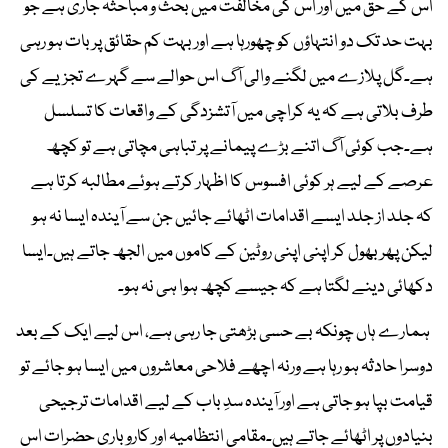
اس کے حق میں اور اس کی مخالفت میں بحث و مباحثہ جاری ہے جو
بہت حد تک دو انتہاؤں کو چھورہا ہے اور بہت کم حقائق پر بات ہو رہی
ہے۔گل پلازے میں لگنے والی آگ اس حوالے سے گہرے تجزیے کی
طرف بلاتی ہے کہ یہ کراچی میں آتشزدگی کے واقعات کا تسلسل
ہے۔جب کوئی آگ اتنے بڑے پیمانے پر تباہی مچاتی ہے تو کچھ
عرصے کے لیے ہر کوئی افسوس کا اظہار کرتے ہوئے مطالبہ کرتا ہے
کہ جلد از جلد ایسے اقدامات اٹھائے جائیں جن سے آیندہ ایسا نہ ہو
لیکن پھر بھول کر اپنی اپنی روٹین کے کاموں میں الجھ جاتے ہیں۔ایسا
دکھائی دینے لگتا ہے کہ جیسے کچھ ہوا ہی نہ ہو۔
ہمارے ہاں چونکہ بے حسی بڑھتی جا رہی ہے، اس لیے ایک کے بعد
دوسرا حادثہ ہو رہا ہے ورنہ اچھے فلاحی معاشروں میں ایسا ہو جائے تو
قیامت بپا ہو جاتی ہے اور آیندہ سدِ باب کے لیے اقدامات ترجیحی
بنیادوں پر اٹھائے جاتے ہیں۔مقامی انتظامیہ اور کاروباری حضرات اس