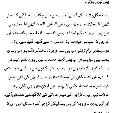
بھی نہیں ہوتی۔
سانحہ گل پلازہ ایک قومی المیے میں بدل چکا ہے۔صفائی کا عمل
ابھی تک جاری ہے۔جھلسی ہوئی انسانی باقیات ابھی تک مل رہی
ہیں۔پورے پورے گھر اجڑ گئے ہیں ۔افسوس کا مقام ہے کہ سندھ اور
کراچی کی سیاسی قیادت ایک دوسرے سے گتھم گتھا ہے۔ایک
دوسرے پر الزام تراشی ہو رہی ہے اور پوائنٹ اسکورنگ ہو رہی ہے۔یہ
پہلے بھی ہوا ہے اور اب بھی کچھ مختلف نہیں ہو رہا۔اسی لیے ڈر
ہے کہ کچھ پازیٹو نہیں ہونے جا رہا۔شہرِ کراچی تین سیاسی جماعتوں
کے درمیان کشمکش کی آماجگاہ بنا ہوا ہے۔کراچی کی کئی یونین
کونسلیں جماعتِ اسلامی کے پاس ہیں لیکن وہاں بھی کوئی بہتر
حالات نہیں ہیں۔ کراچی کے میئر حادثے کے 23گھنٹے بعد وہاں آئے۔
ایم کیو ایم بہت واویلا کر رہی ہے لیکن کراچی کے مسائل میں اس کا
بھی حصہ ہے ۔