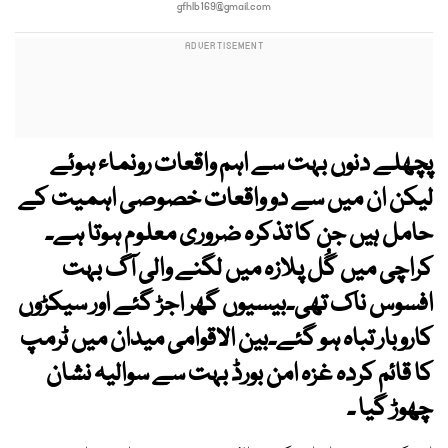
gfhlb169@gmail.com
پچھلے دنوں بہت سے اہم واقعات رونماء ہوئے
لیکن ان میں سے دو واقعات خصوصی اہمیت کے
حامل ہیں جن کا تذکرہ ضروری معلوم ہوتا ہے۔
کراچی میں گُل پلازہ میں لگنے والی آگ بہت
افسوس ناک تھی۔بیسیوں گھر اجڑ گئے اور سیکڑوں
کاروبار تباہ ہو گئے۔بین الاقوامی میدان میں ٹرمپ
کا قائم کردہ غزہ امن بورڈ بہت سے سوالیہ نشان
چھوڑ گیا ۔