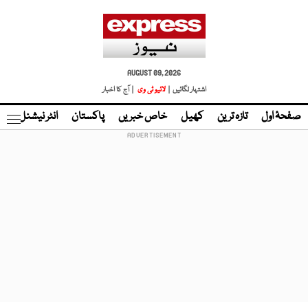
AUGUST 09, 2026
اشتہار لگائیں |
لائیو ٹی وی
| آج کا اخبار
صفحۂ اول
تازہ ترین
کھیل
خاص خبریں
پاکستان
انٹر نیشنل
ٹا