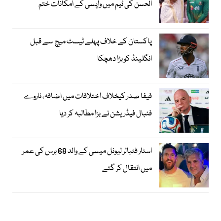
الحسن کی ٹیم میں واپسی کے امکانات ختم
پاکستان کے خلاف پہلے ٹیسٹ میچ سے قبل
انگلینڈ کو بڑا دھچکا
فیفا صدر کیخلاف اختلافات میں اضافہ، ناروے
فٹبال فیڈریشن نے بڑا مطالبہ کر دیا
اسٹار فٹبالر لیونل میسی کے والد 68 برس کی عمر
میں انتقال کر گئے