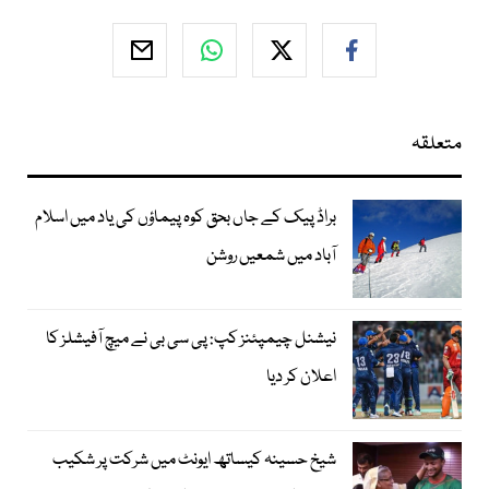
متعلقہ
براڈ پیک کے جاں بحق کوہ پیماؤں کی یاد میں اسلام
آباد میں شمعیں روشن
نیشنل چیمپئنز کپ: پی سی بی نے میچ آفیشلز کا
اعلان کر دیا
شیخ حسینہ کیساتھ ایونٹ میں شرکت پر شکیب