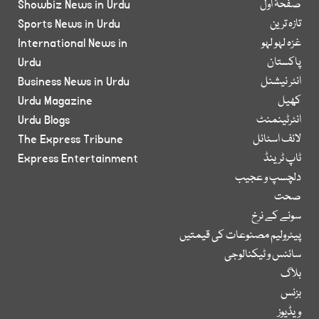
صفحۂ اول
Showbiz News in Urdu
تازہ ترین
Sports News in Urdu
غزہ لہو لہو
International News in
پاکستان
Urdu
انٹر نیشنل
Business News in Urdu
کھیل
Urdu Magazine
انٹرٹینمنٹ
Urdu Blogs
لائف اسٹائل
The Express Tribune
ٹاپ ٹرینڈ
Express Entertainment
دلچسپ و عجیب
صحت
سونے کے نرخ
پیٹرولیم مصنوعات کی قیمتیں
سائنس و ٹیکنالوجی
بلاگ
بزنس
ویڈیوز