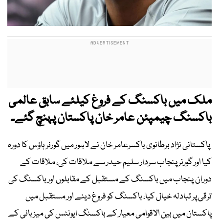
ملک میں باکسنگ کے فروغ کیلئے سابق عالمی
باکسنگ چیمپئن عامر خان پاکستان پہنچ گئے۔
پاکستانی نژاد برطانوی باکسرعامر خان نے لاہور میں گورنر ہاؤس کا دورہ
کیا اور گورنر پنجاب سردار سلیم حیدر سے ملاقات کی، ملاقات کے
دوران پنجاب میں باکسنگ کے مستقبل کے مقابلوں اور باکسنگ کی
ترقی پر تبادلہ خیال کیا، باکسنگ کو فروغ دینے اور مستقبل میں
پاکستان میں بین الاقوامی معیار کے باکسنگ ایونٹس کی میزبانی کے