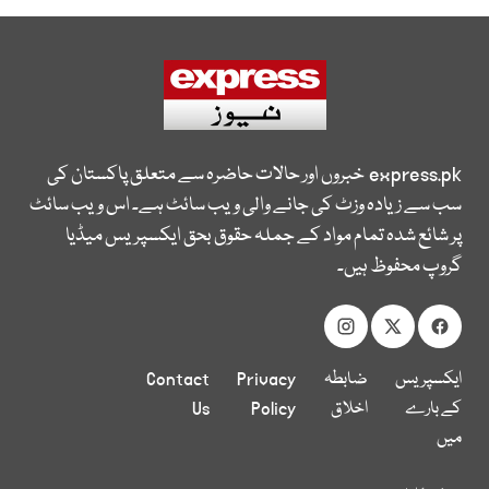
express.pk
خبروں اور حالات حاضرہ سے متعلق پاکستان کی
سب سے زیادہ وزٹ کی جانے والی ویب سائٹ ہے۔ اس ویب سائٹ
پر شائع شدہ تمام مواد کے جملہ حقوق بحق ایکسپریس میڈیا
گروپ محفوظ ہیں۔
ایکسپریس
ضابطہ
Privacy
Contact
کے بارے
اخلاق
Policy
Us
میں