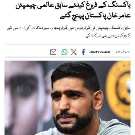
باکسنگ کے فروغ کیلئے سابق عالمی چیمپئن
عامر خان پاکستان پہنچ گئے
سابق باکسنگ چیمپئن کی گورنر ہاؤس میں گورنر پنجاب سے ملاقات، آئی اے سی کے
کانووکیشن میں بھی شرکت کی
زبیر نذیر خان
January 30, 2026