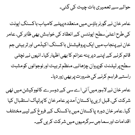
حوالے سے تعمیری بات چیت کی گئی۔
عامر خان نے گورنر ہاؤس میں منعقدہ پہلے کامیاب باکسنگ ایونٹ
کی طرح اعلیٰ سطح ایونٹس کے انعقاد کی خواہش بھی ظاہر کی، عامر
خان نے پنجاب میں ایک پروفیشنل باکسنگ اکیڈمی اور تربیتی جم
قائم کرنے کے اپنے دیرینہ عزائم کا بھی اظہار کیا۔ انہوں نے نچلی
سطح پر ٹیلنٹ کو پروان چڑھانے، منظم تربیت اور نوجوانوں کو مثبت
راستے فراہم کرنے کی ضرورت پر بھی زور دیا۔
عامر خان نے لاہور میں آئی اے سی کے دوسرے کانووکیشن میں نھی
شرکت کی، قبل ازیں پاکستان آمد پر عامر خان کا پرتپاک استقبال کیا
گیا، عامر خان دورہ پاکستان میں باکسنگ کے فروغ کے لیے مختلف
اقدامات اور سماجی سرگرمیوں میں شرکت کریں گے۔