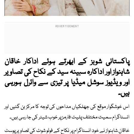
پاکستانی شوبز کے ابھرتے ہوئے اداکار خاقان
شاہنواز اور اداکارہ سبینہ سید کے نکاح کی تصاویر
اور ویڈیوز سوشل میڈیا پر تیزی سے وائرل ہورہی
ہیں۔
اس خوشگوار موقع کی جھلکیاں مداحوں کی توجہ کا مرکز بن گئیں اور
انسٹاگرام سمیت مختلف پلیٹ فارمز پر خوب شیئر کی جا رہی ہیں۔
خاقان شاہنواز نے خود انسٹاگرام پر نکاح کے فوٹو شوٹ کی تصاویر پوسٹ