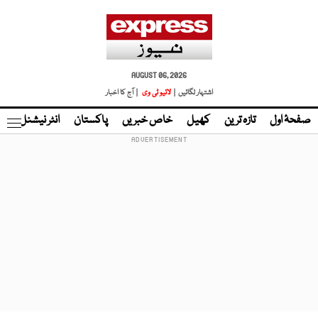
AUGUST 06, 2026
اشتہار لگائیں |
لائیو ٹی وی
| آج کا اخبار
صفحۂ اول
تازہ ترین
کھیل
خاص خبریں
پاکستان
انٹر نیشنل
ٹا