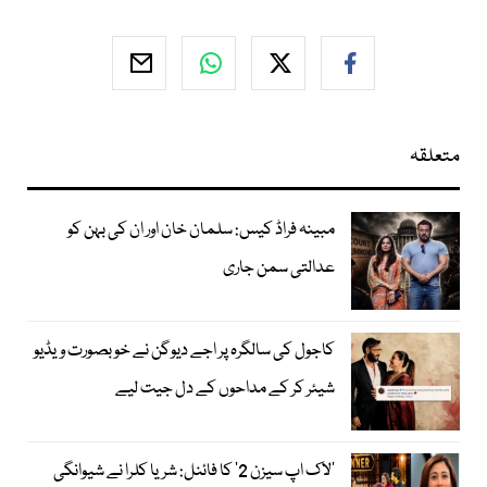
متعلقہ
مبینہ فراڈ کیس: سلمان خان اور ان کی بہن کو
عدالتی سمن جاری
کاجول کی سالگرہ پر اجے دیوگن نے خوبصورت ویڈیو
شیئر کر کے مداحوں کے دل جیت لیے
’لاک اپ سیزن 2‘ کا فائنل: شریا کلرا نے شیوانگی