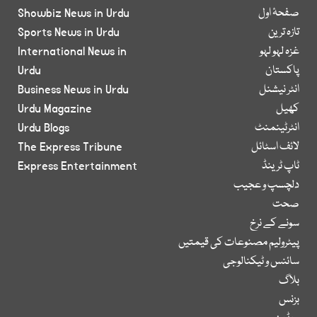
صفحۂ اول
Showbiz News in Urdu
تازہ ترین
Sports News in Urdu
غزہ لہو لہو
International News in
پاکستان
Urdu
انٹر نیشنل
Business News in Urdu
کھیل
Urdu Magazine
انٹرٹینمنٹ
Urdu Blogs
لائف اسٹائل
The Express Tribune
ٹاپ ٹرینڈ
Express Entertainment
دلچسپ و عجیب
صحت
سونے کے نرخ
پیٹرولیم مصنوعات کی قیمتیں
سائنس و ٹیکنالوجی
بلاگ
بزنس