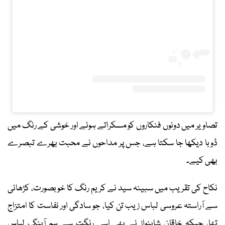
تصاویر میں دونوں فنکاروں کو مسکراتے ہوئے اور خوشی کے رنگ میں
ڈوبا دیکھا جا سکتا ہے، جس پر مداحوں نے محبت بھرے تبصرے
بھی کیے۔
نکاح کی تقریب میں سبینہ سید نے کریم رنگ کا خوبصورت، کڑھائی
سے آراستہ عروسی لباس زیب تن کیا، جو سادگی اور نفاست کا امتزاج
تھا، جبکہ خاقان شاہنواز نے بھی اسی رنگت سے ہم آہنگ لباس