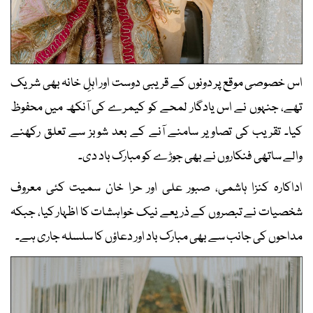
اس خصوصی موقع پر دونوں کے قریبی دوست اور اہلِ خانہ بھی شریک
تھے، جنہوں نے اس یادگار لمحے کو کیمرے کی آنکھ میں محفوظ
کیا۔ تقریب کی تصاویر سامنے آنے کے بعد شوبز سے تعلق رکھنے
والے ساتھی فنکاروں نے بھی جوڑے کو مبارک باد دی۔
اداکارہ کنزا ہاشمی، صبور علی اور حرا خان سمیت کئی معروف
شخصیات نے تبصروں کے ذریعے نیک خواہشات کا اظہار کیا، جبکہ
مداحوں کی جانب سے بھی مبارک باد اور دعاؤں کا سلسلہ جاری ہے۔