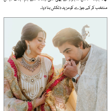
منتخب کر کے جوڑے کو مزید دلکش بنا دیا۔