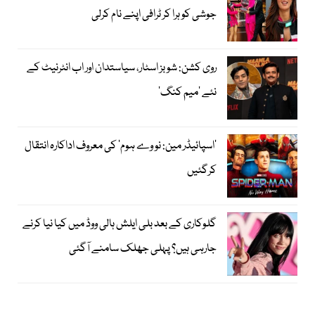
جوشی کو ہرا کر ٹرافی اپنے نام کرلی
روی کشن: شوبز اسٹار، سیاستدان اور اب انٹرنیٹ کے
نئے ’میم کنگ‘
’اسپائیڈر مین: نو وے ہوم‘ کی معروف اداکارہ انتقال
کرگئیں
گلوکاری کے بعد بلی ایلش ہالی ووڈ میں کیا نیا کرنے
جارہی ہیں؟ پہلی جھلک سامنے آگئی