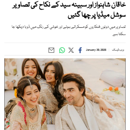
خاقان شاہنواز اور سبینہ سید کے نکاح کی تصاویر
سوشل میڈیا پر چھا گئیں
تصاویر میں دونوں فنکاروں کو مسکراتے ہوئے اور خوشی کے رنگ میں ڈوبا دیکھا جا
سکتا ہے
ویب ڈیسک
January 30, 2026