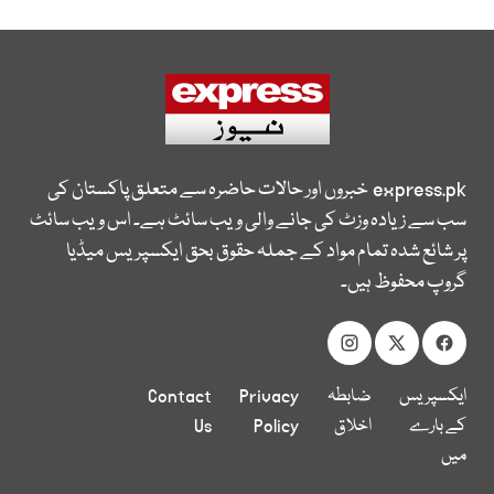
express.pk
خبروں اور حالات حاضرہ سے متعلق پاکستان کی
سب سے زیادہ وزٹ کی جانے والی ویب سائٹ ہے۔ اس ویب سائٹ
پر شائع شدہ تمام مواد کے جملہ حقوق بحق ایکسپریس میڈیا
گروپ محفوظ ہیں۔
ایکسپریس
ضابطہ
Privacy
Contact
کے بارے
اخلاق
Policy
Us
میں