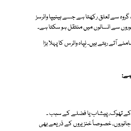
ک گروہ سے تعلق رکھتا ہے جسے ہینیپا وائرسز
نوروں سے انسانوں میں منتقل ہو سکتا ہے۔
نے آتے رہتے ہیں۔ نِپاہ وائرس کا پہلا بڑا
 ہے
:
 کے تھوک، پیشاب یا فضلے کے سبب ۔
رہ جانوروں، خصوصاً خنزیروں کے ذریعے بھی