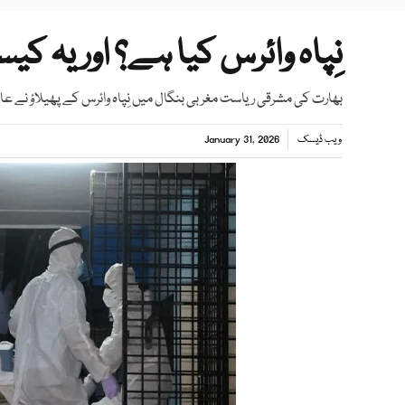
نِپاہ وائرس کیا ہے؟ اور یہ 
بھارت کی مشرقی ریاست مغربی بنگال میں نِپاہ وائرس کے پھیلاؤ نے ع
ویب ڈیسک
January 31, 2026