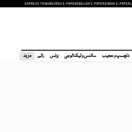
EXPRESS TRIBUNE
URDU E-PAPER
ENGLISH E-PAPER
SINDHI E-PAPER
L
دلچسپ و عجیب
سائنس و ٹیکنالوجی
بزنس
رائے
مزید