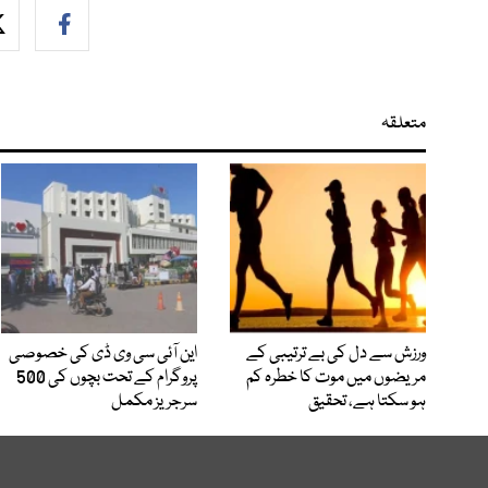
متعلقہ
ورزش سے دل کی بے ترتیبی کے
این آئی سی وی ڈی کی خصوصی
مریضوں میں موت کا خطرہ کم
پروگرام کے تحت بچوں کی 500
ہو سکتا ہے، تحقیق
سرجریز مکمل