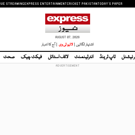
IVE STREAMING
EXPRESS ENTERTAINMENT
CRICKET PAKISTAN
TODAY'S PAPER
AUGUST 07, 2026
اشتہار لگائیں |
لائیو ٹی وی
| آج کا اخبار
ر نیشنل
ٹاپ ٹرینڈ
انٹرٹینمنٹ
لائف اسٹائل
فیکٹ چیک
صحت