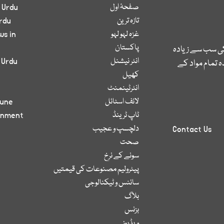
صفحۂ اول
 Urdu
تازہ ترین
rdu
غزہ لہو لہو
ws in
پاکستان
کی سب سے زیادہ
انٹر نیشنل
 Urdu
 تمام مواد کے
کھیل
انٹرٹینمنٹ
لائف اسٹائل
bune
ٹاپ ٹرینڈ
inment
دلچسپ و عجیب
Contact Us
صحت
سونے کے نرخ
پیٹرولیم مصنوعات کی قیمتیں
سائنس و ٹیکنالوجی
بلاگ
بزنس
ویڈیوز