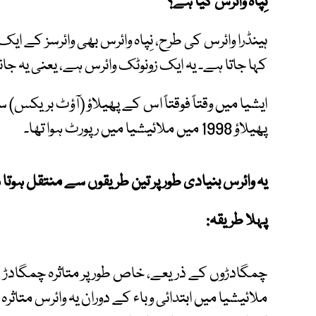
نِپاہ وائرس کیا ہے؟
ہینڈرا وائرس کی طرح، نِپاہ وائرس بھی وائرسز کے ای
کہا جاتا ہے۔ یہ ایک زونوٹک وائرس ہے، یعنی یہ جا
ایشیا میں وقتاً فوقتاً اس کے پھیلاؤ (آؤٹ بریکس) سام
پھیلاؤ 1998 میں ملائیشیا میں رپورٹ ہوا تھا۔
یہ وائرس بنیادی طور پر تین طریقوں سے منتقل ہوتا
پہلا طریقہ
:
چمگادڑوں کے ذریعے، خاص طور پر متاثرہ چمگادڑ
ملائیشیا میں ابتدائی وباء کے دوران یہ وائرس متاث