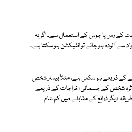
خت کے رس یا جوس کے استعمال سے۔ اگر یہ
د سے آلودہ ہو جائے تو انفیکشن ہو سکتا ہے۔
ے کے ذریعے ہو سکتی ہے، مثلاً بیمار شخص
 متاثرہ شخص کے جسمانی اخراجات کے ذریعے
ریقہ دیگر ذرائع کے مقابلے میں کم عام