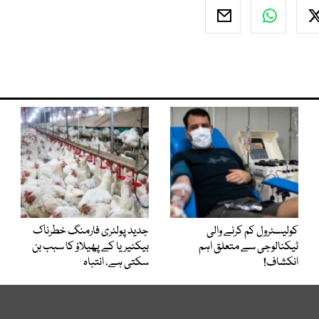
کولیسٹرول کم کرنے والی
جدید پولٹری فارمنگ خطرناک
ٹیکنالوجی سے متعلق اہم
بیکٹیریا کے پھیلاؤ کا سبب بن
انکشاف!
سکتی ہے، انتباہ