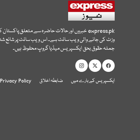
express.pk
خبروں اور حالات حاضرہ سے متعلق پاکستان 
وزٹ کی جانے والی ویب سائٹ ہے۔ اس ویب سائٹ پر شائع شدہ
جملہ حقوق بحق ایکسپریس میڈیا گروپ محفوظ ہیں۔
ایکسپریس کے بارے میں
ضابطہ اخلاق
Privacy Policy