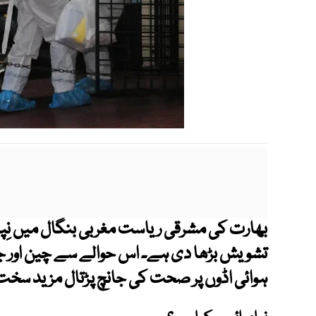
بھارت کی مشرقی ریاست مغربی بنگال میں نِپا
تشویش بڑھا دی ہے۔ اس حوالے سے چین اور 
ہوائی اڈوں پر صحت کی جانچ پڑتال مزید سخت