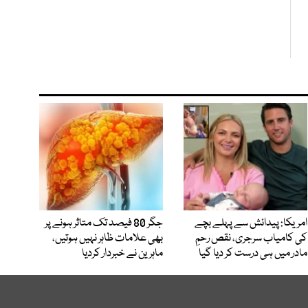
امریکا: پیدائش سے پہلے بچے
جگر 80 فیصد تک متاثر ہونے پر
کی کامیاب سرجری، نقص رحمِ
بھی علامات ظاہر نہیں ہوتیں،
مادر میں ہی درست کر دیا گیا
ماہرین نے خبردار کردیا