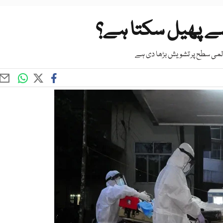
کیسے پھیل سکتا ہے؟
المی سطح پر تشویش بڑھا دی ہے