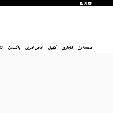
صفحۂ اول
تازہ ترین
کھیل
خاص خبریں
پاکستان
انٹ