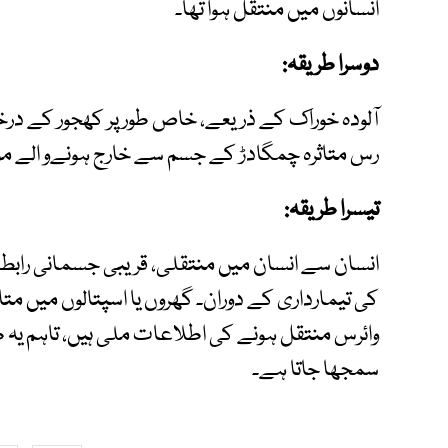
انسانوں میں منتقل ہوا تھا۔
دوسرا طریقہ
:
آلودہ خوراک کے ذریعے، خاص طور پر کھجور کے در
رس متاثرہ چمگادڑ کے جسم سے خارج ہونےو الے موا
تیسرا طریقہ:
انسان سے انسان میں منتقلی، قریبی جسمانی رابط
کی تیمارداری کے دوران۔ گھروں یا اسپتالوں میں
وائرس منتقل ہونے کی اطلاعات ملی ہیں، تاہم یہ ط
سمجھا جاتا ہے۔