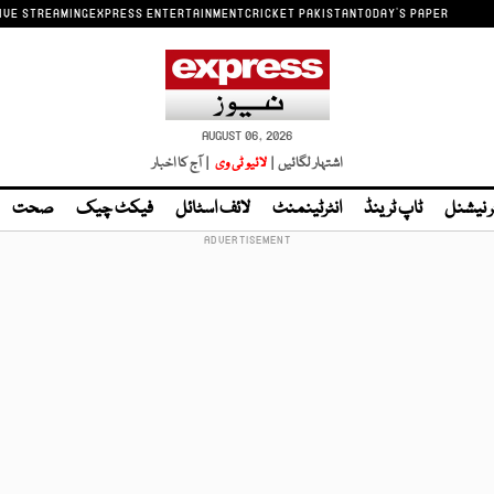
IVE STREAMING
EXPRESS ENTERTAINMENT
CRICKET PAKISTAN
TODAY'S PAPER
AUGUST 06, 2026
اشتہار لگائیں |
لائیو ٹی وی
| آج کا اخبار
ر نیشنل
ٹاپ ٹرینڈ
انٹرٹینمنٹ
لائف اسٹائل
فیکٹ چیک
صحت