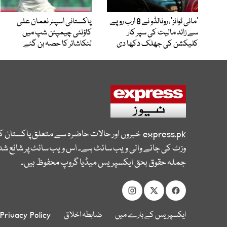
’مائی ٹوائز‘، رونالڈو نے 8 ارب روپے
پاکستانی اسپنر نعمان علی
سے زائد مالیت کی سپر کار
کاؤنٹی چیمپئن شپ میں
کلیکشن کی جھلک دکھا دی
لنکاشائر کا حصہ بن گئے
express.pk
خبروں اور حالات حاضرہ سے متعلق پاکستان 
وزٹ کی جانے والی ویب سائٹ ہے۔ اس ویب سائٹ پر شائع شدہ
جملہ حقوق بحق ایکسپریس میڈیا گروپ محفوظ ہیں۔
ایکسپریس کے بارے میں
ضابطہ اخلاق
Privacy Policy