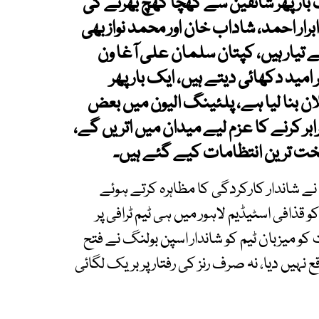
 بار پھر شائقین سے کھچا کھچ بھرنے کی
رار احمد، شاداب خان اور محمد نواز بھی
 تیار ہیں، کپتان سلمان علی آغا ون
امید دکھائی دیتے ہیں، ایک بار پھر
ان بنا لیا ہے، پلئینگ الیون میں بعض
رابر کرنے کا عزم لیے میدان میں اتریں گے،
ت ترین انتظامات کیے گئے ہیں۔
 شاندار کارکردگی کا مظاہرہ کرتے ہوئے
فتے کو قذافی اسٹیڈیم لاہور میں ہی ٹیم ٹرافی پر
و میزبان ٹیم کو شاندار اسپن بولنگ نے فتح
 نہیں دیا، نہ صرف رنز کی رفتار پر بریک لگائی