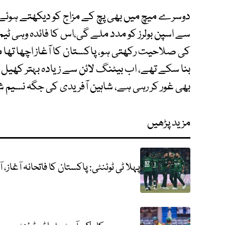
دوسرے میچ میں بھی پچ کے مزاج کو دیکھتے ہوئے اس
سے اسپن بولرز کو مدد ملے گی،اس کا فائدہ وہی ٹیم 
کی صلاحیت رکھتی ہو، پاکستان کا آغاز اچھا تھا مگر پ
بنا سکے تھے، اب بیٹنگ لائن سے زیادہ بہتر کھیل 
بھی غور کر رہی ہے، شاہین آفریدی کی جگہ نسیم شاہ
مزید پڑھیں
پہلا ٹی ٹوئنٹی: پاکستان کا فاتحانہ آغاز، آسٹریلیا کو