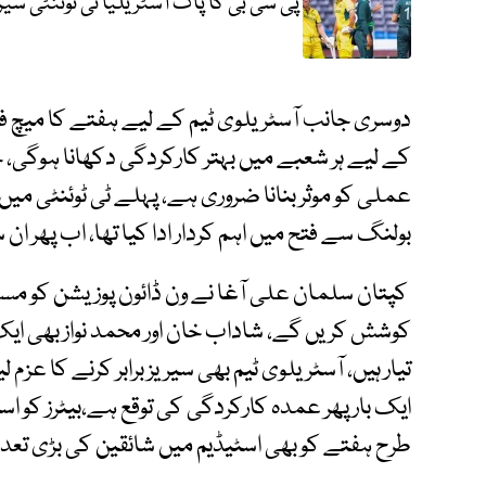
پی سی بی کا پاک آسٹریلیا ٹی ٹوئنٹی سی
دوسری جانب آسٹریلوی ٹیم کے لیے ہفتے کا میچ 
کے لیے ہر شعبے میں بہتر کارکردگی دکھانا ہوگی
عملی کو موثر بنانا ضروری ہے، پہلے ٹی ٹوئنٹی می
بولنگ سے فتح میں اہم کردار ادا کیا تھا، اب پھر 
کپتان سلمان علی آغا نے ون ڈائون پوزیشن کو مستقل
کوشش کریں گے، شاداب خان اور محمد نواز بھی ایک 
تیار ہیں، آسٹریلوی ٹیم بھی سیریز برابر کرنے کا عز
ایک بار پھر عمدہ کارکردگی کی توقع ہے،بیٹرز کو اسپ
طرح ہفتے کو بھی اسٹیڈیم میں شائقین کی بڑی تعدا