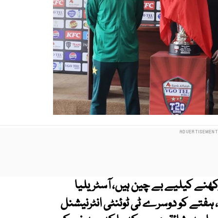
ھنے کیلیے بے چین ہیں، آسٹریلیا
 ہفتے کو دوسرے ٹی ٹوئنٹی انٹرنیشنل