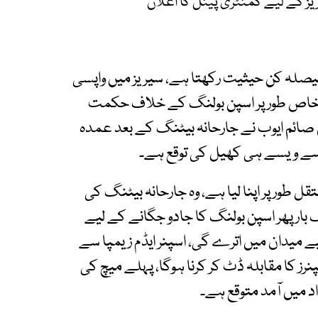
ریز کے لیے کمنٹری پینل کا اعلان
فیصلہ کن حیثیت رکھتا ہے، سیریز میں واپسی
، خاص طور پر اسپن بولنگ کے خلاف حکمت
ں صائم ایوب نے جارحانہ بیٹنگ کے بعد عمدہ
ان سے ویسے ہی کھیل کی توقع ہے۔
 طور پر اپنا لیا ہے، وہ جارحانہ بیٹنگ کی
بار پھر اسپن بولنگ کا جادو جگانے کے لیے
م لیے میدان میں اترے گی، اسپنر ایڈم زیمپا سے
نرز کا مقابلہ ڈٹ کر کرنا ہوگا، پہلے میچ کی
د میں آمد متوقع ہے۔