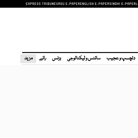
EXPRESS TRIBUNE
URDU E-PAPER
ENGLISH E-PAPER
SINDHI E-PAPER
L
دلچسپ و عجیب
سائنس و ٹیکنالوجی
بزنس
رائے
مزید