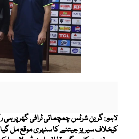
گرین شرٹس چمچماتی ٹرافی گھر پر ہی رک
لاہور:
کیخلاف سیریز جیتنے کا سنہری موقع مل گیا،