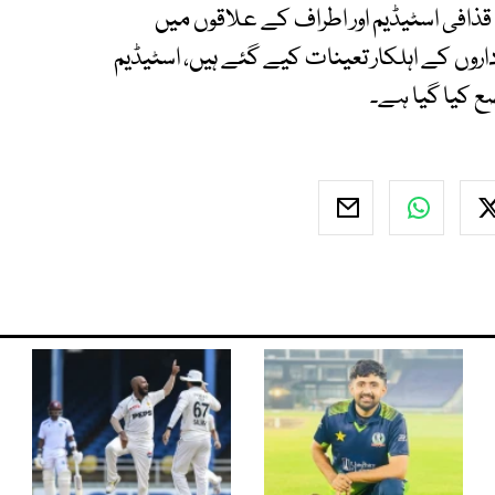
افی اسٹیڈیم اور اطراف کے علاقوں میں
اداروں کے اہلکار تعینات کیے گئے ہیں، اسٹیڈیم
 کیا گیا ہے۔