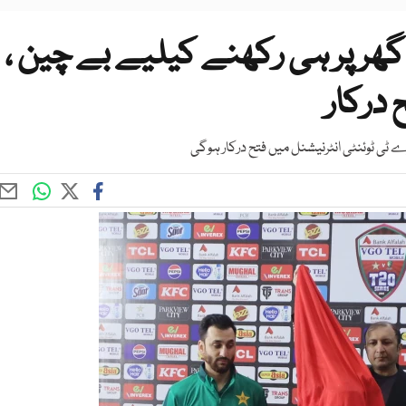
ھر پر ہی رکھنے کیلیے بے چین ،
 درکار
 ٹی ٹوئنٹی انٹرنیشنل میں فتح درکار ہوگی