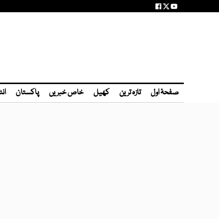
صفحۂ اول
تازہ ترین
کھیل
خاص خبریں
پاکستان
انٹ