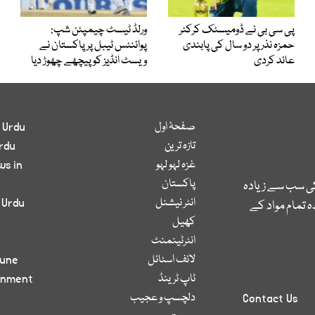
پی سی بی نے ڈومیسٹک کرکٹر
ورلڈ ٹیسٹ چیمپئن شپ:
حمزہ نذر پر دو سال کی پابندی
پوائنٹس ٹیبل پر پاکستان نے
عائد کردی
ویسٹ انڈیز کو پیچھے چھوڑ دیا
صفحۂ اول
 Urdu
تازہ ترین
rdu
غزہ لہو لہو
ws in
پاکستان
کی سب سے زیادہ
انٹر نیشنل
 Urdu
 تمام مواد کے
کھیل
انٹرٹینمنٹ
لائف اسٹائل
bune
ٹاپ ٹرینڈ
inment
دلچسپ و عجیب
Contact Us