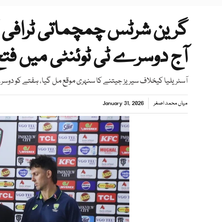
گرین شرٹس چمچماتی ٹرافی گ
آج دوسرے ٹی ٹوئنٹی میں فتح
آسٹریلیا کیخلاف سیریز جیتنے کا سنہری موقع مل گیا، ہفتے کو دوسرے
میاں محمد اصغر
January 31, 2026