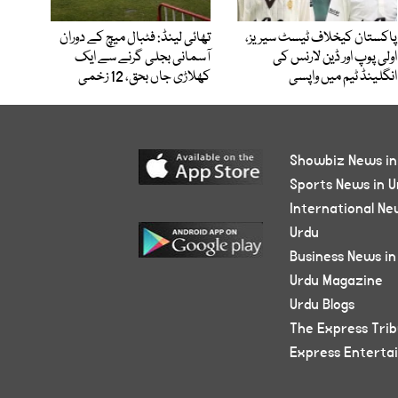
پاکستان کیخلاف ٹیسٹ سیریز،
تھائی لینڈ: فٹبال میچ کے دوران
اولی پوپ اور ڈین لارنس کی
آسمانی بجلی گرنے سے ایک
انگلینڈ ٹیم میں واپسی
کھلاڑی جاں بحق، 12 زخمی
Showbiz News in
Sports News in U
International Ne
Urdu
Business News in
Urdu Magazine
Urdu Blogs
The Express Tri
Express Enterta