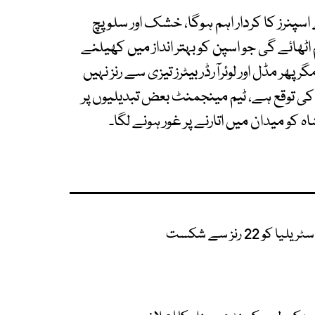
پنرز کا کردار اہم ہوگا، خشک اور سلو پچ
اٹھائے گی جو اسپن کو بہتر انداز میں کھیلنے
ھر مڈل اور لوئرآرڈر بیٹرز تیزی سے رنز نہیں
کی توقع ہے، ٹیم مینجمنٹ بعض تبدیلیوں پر
 کو میدان میں اتارنے پر غور ہونے لگا۔
 22 رنز سے شکست