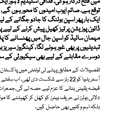
میں فتح درکار ہوگی، قذافی اسٹیڈیم لاہور ایک
توقع ہے، صائم ایوب امیدوں کا محور ہوں گے، اب
ایک بار پھر اسپن بولنگ کا جادو جگانے کے لیے
ڈائون پوزیشن پر تیز کھیل پیش کرنے کے لیے پر 
مہمان سائیڈ کو اسپن جال میں پھنسانے کا پل
تبدیلیوں پر بھی غور ہونے لگا، کینگروز سیریز ب
دوسرے مقابلے کے لیے بھی سیکیورٹی کے سخ
تفصیلات کے مطابق پہلے ٹی ٹوئنٹی میں پاکستان نے
آسٹریلیا کو 22 رنز سے شکست دی تھی، اب ہ
قبضہ یقینی بنانے کا عزم لیے حصہ لے گی،جمعرات ک
دلائی،بولرز نے حریف بیٹرز کو کھل کر کھیلنے کا موقع
بلکہ اہم وکٹیں بھی حاصل کیں۔