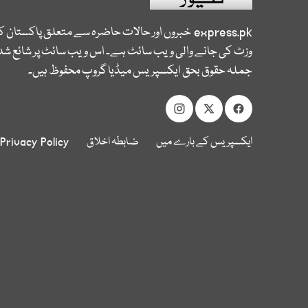
express.pk
خبروں اور حالات حاضرہ سے متعلق پاکستان 
وزٹ کی جانے والی ویب سائٹ ہے۔ اس ویب سائٹ پر شائع شدہ
جملہ حقوق بحق ایکسپریس میڈیا گروپ محفوظ ہیں۔
ایکسپریس کے بارے میں
ضابطہ اخلاق
Privacy Policy