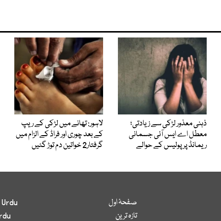
ذہنی معذور لڑکی سے زیادتی؛
لاہور: تھانے میں لڑکی کے ریپ
معطل اے ایس آئی جسمانی
کے بعد چوری اور فراڈ کے الزام میں
ریمانڈ پر پولیس کے حوالے
گرفتار2 خواتین دم توڑ گئیں
صفحۂ اول
 Urdu
تازہ ترین
rdu