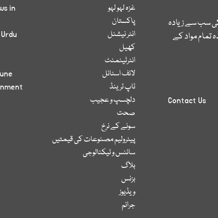
غزہ لہو لہو
ws in
پاکستان
کی سب سے زیادہ
انٹر نیشنل
 Urdu
 تمام مواد کے
کھیل
انٹرٹینمنٹ
لائف اسٹائل
bune
ٹاپ ٹرینڈ
inment
دلچسپ و عجیب
Contact Us
صحت
سونے کے نرخ
پیٹرولیم مصنوعات کی قیمتیں
سائنس و ٹیکنالوجی
بلاگ
بزنس
ویڈیوز
جرائم