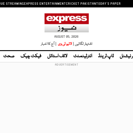
IVE STREAMING
EXPRESS ENTERTAINMENT
CRICKET PAKISTAN
TODAY'S PAPER
AUGUST 05, 2026
اشتہار لگائیں |
لائیو ٹی وی
| آج کا اخبار
ر نیشنل
ٹاپ ٹرینڈ
انٹرٹینمنٹ
لائف اسٹائل
فیکٹ چیک
صحت