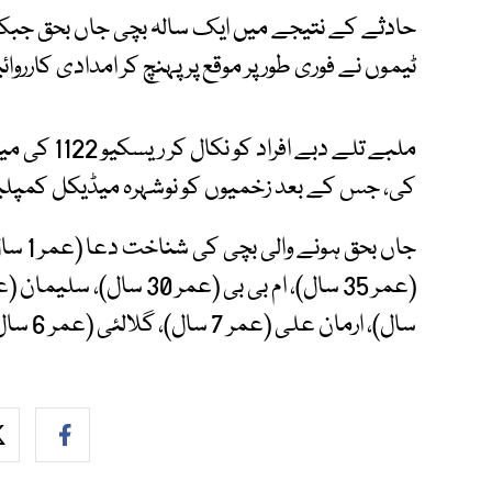
ٹیموں نے فوری طور پر موقع پر پہنچ کر امدادی کارروا
ملبے تلے دبے
کی، جس کے بعد زخمیوں کو نوشہرہ میڈیکل کمپلیک
جاں بح
سال)، ارمان علی (عمر 7 سال)، گلالئی (عمر 6 سال) اور ایمان (عمر 3 سال) شامل ہیں۔