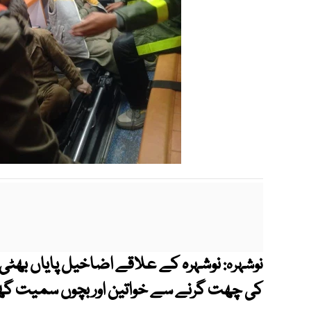
نوشہرہ کے علاقے اضاخیل پایاں بھٹی 
نوشہرہ:
کی چھت گرنے سے خواتین اور بچوں سمیت گھر کے 9 افراد ملبے تلے 