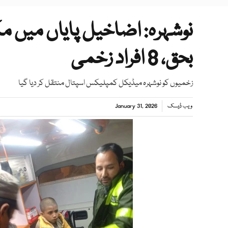
نوشہرہ: اضاخیل پایاں میں 
بحق، 8 افراد زخمی
زخمیوں کو نوشہرہ میڈیکل کمپلیکس اسپتال منتقل کر دیا گیا
ویب ڈیسک
January 31, 2026