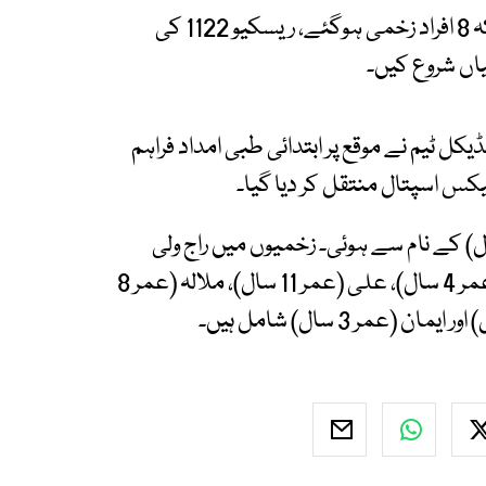
حادثے کے نتیجے میں ایک سالہ بچی جاں بحق جبکہ 8 افراد زخمی ہوگئے، ریسکیو 1122 کی
ئیاں شروع کیں۔
 افراد کو نکال کر ریسکیو 1122 کی میڈیکل ٹیم نے موقع پر ابتدائی طبی امداد فراہم
س اسپتال منتقل کر دیا گیا۔
ق ہونے والی بچی کی شناخت دعا (عمر 1 سال) کے نام سے ہوئی۔ زخمیوں میں راج ولی
(عمر 35 سال)، ام بی بی (عمر 30 سال)، سلیمان (عمر 4 سال)، علی (عمر 11 سال)، ملالہ (عمر 8