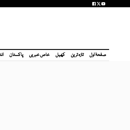
صفحۂ اول
تازہ ترین
کھیل
خاص خبریں
پاکستان
انٹ