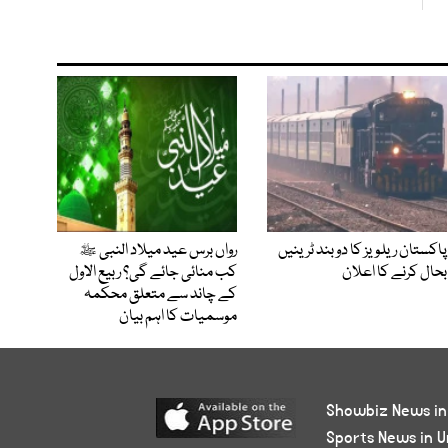
پاکستان ریلویز کا دو بند ٹرینیں
رواں برس عید میلاد النبی ﷺ
بحال کرنے کا اعلان
کب منائی جائے گی؟ ربیع الاول
کے چاند سے متعلق محکمہ
موسمیات کا اہم بیان
Showbiz News in
Sports News in U