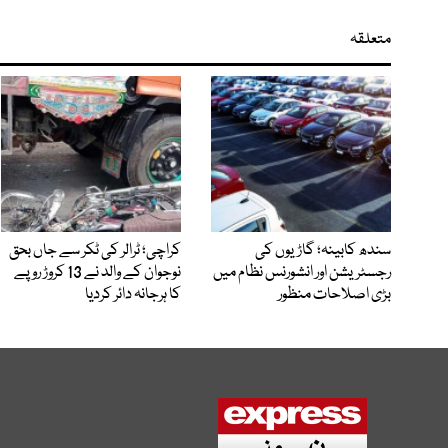
متعلقہ
سندھ کابینہ؛ گاڑیوں کی
کراچی؛ ٹرالر کی ٹکر سے جاں بحق
رجسٹریشن اور انشورنس نظام میں
نوجوان کے والد نے 13 کروڑ روپے
بڑی اصلاحات منظور
کا ہرجانہ دائر کردیا