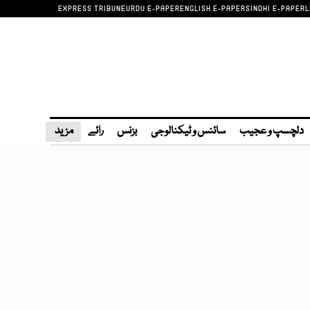
EXPRESS TRIBUNE
URDU E-PAPER
ENGLISH E-PAPER
SINDHI E-PAPER
L
دلچسپ و عجیب
سائنس و ٹیکنالوجی
بزنس
رائے
مزید