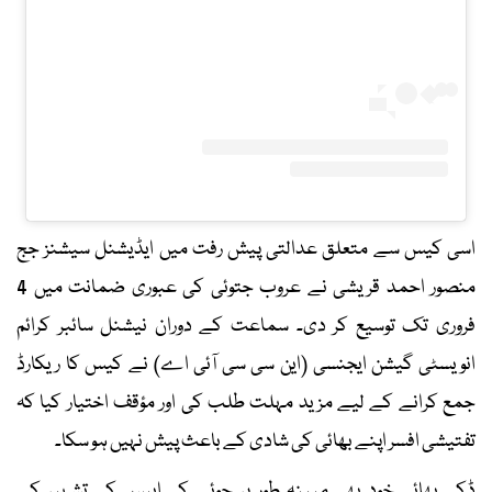
اسی کیس سے متعلق عدالتی پیش رفت میں ایڈیشنل سیشنز جج
منصور احمد قریشی نے عروب جتوئی کی عبوری ضمانت میں 4
فروری تک توسیع کر دی۔ سماعت کے دوران نیشنل سائبر کرائم
انویسٹی گیشن ایجنسی (این سی سی آئی اے) نے کیس کا ریکارڈ
جمع کرانے کے لیے مزید مہلت طلب کی اور مؤقف اختیار کیا کہ
تفتیشی افسر اپنے بھائی کی شادی کے باعث پیش نہیں ہو سکا۔
ڈکی بھائی خود بھی مبینہ طور پر جوئے کی ایپس کی تشہیر کے