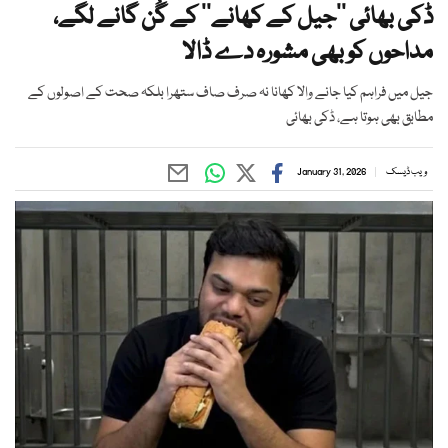
ڈکی بھائی ’’جیل کے کھانے‘‘ کے گُن گانے لگے،
مداحوں کو بھی مشورہ دے ڈالا
جیل میں فراہم کیا جانے والا کھانا نہ صرف صاف ستھرا بلکہ صحت کے اصولوں کے
مطابق بھی ہوتا ہے، ڈکی بھائی
ویب ڈیسک
January 31, 2026