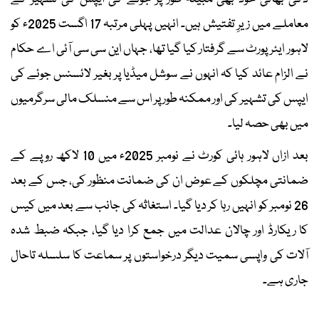
معاملے میں زیرِ تفتیش ہیں۔ انہیں پہلی مرتبہ 17 اگست 2025ء کو
لاہور ایئرپورٹ سے گرفتار کیا گیا تھا، جہاں این سی سی آئی اے حکام
نے الزام عائد کیا کہ انہوں نے سوشل میڈیا پر بغیر لائسنس جوئے کی
ایپس کی تشہیر کی اور ممکنہ طور پر اس سے منسلک مالی سرگرمیوں
میں بھی حصہ لیا۔
بعد ازاں لاہور ہائی کورٹ نے نومبر 2025ء میں 10 لاکھ روپے کے
ضمانتی مچلکوں کے عوض ان کی ضمانت منظور کی، جس کے بعد
26 نومبر کو انہیں رہا کر دیا گیا۔ استغاثہ کی جانب سے بعد میں کیس
کا ریکارڈ اور چالان عدالت میں جمع کرا دیا گیا، جبکہ ضبط شدہ
آلات کی واپسی سمیت دیگر درخواستوں پر سماعت کا سلسلہ تاحال
جاری ہے۔