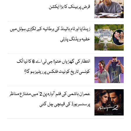
قرض پر بینک کا بڑا ایکشن
زینڈایا اور ٹام ہالینڈ کی برطانیہ کے لگژری ہوٹل میں
خفیہ ویڈنگ پارٹی
انتظار کی گھڑیاں ختم! جی ٹی اے 6 کا نیا لُک
کونسی تاریخ کو نیٹ فلکس پر ریلیز ہو گا؟
عمران ہاشمی کی فلم ’آوارہ پن 2‘ میں متنازع مناظر
پر سنسر بورڈ کی قینچی چل گئی