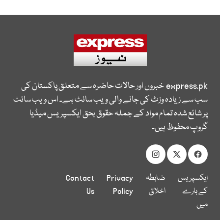
express.pk
خبروں اور حالات حاضرہ سے متعلق پاکستان کی
سب سے زیادہ وزٹ کی جانے والی ویب سائٹ ہے۔ اس ویب سائٹ
پر شائع شدہ تمام مواد کے جملہ حقوق بحق ایکسپریس میڈیا
گروپ محفوظ ہیں۔
ایکسپریس
ضابطہ
Privacy
Contact
کے بارے
اخلاق
Policy
Us
میں