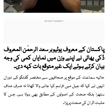
پاکستان کے معروف یوٹیوبر سعد الرحمٰن المعروف
ڈکی بھائی نے اپنے وزن میں نمایاں کمی کی وجہ
بیان کرتے ہوئے ایک غیر متوقع بات کہہ دی۔
حالیہ سماعت کے موقع پر صحافیوں سے مختصر گفتگو کے دوران
انہوں نے کہا کہ جیل میں فراہم کیا جانے والا کھانا نہ صرف صاف
ستھرا بلکہ صحت کے اصولوں کے مطابق بھی ہوتا ہے، جس کا
مثبت اثر ان کی صحت پر پڑا۔