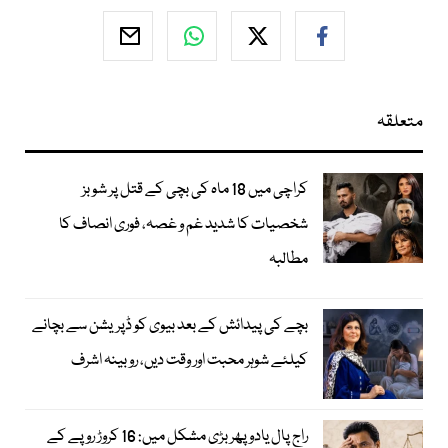
متعلقہ
کراچی میں 18 ماہ کی بچی کے قتل پر شوبز
شخصیات کا شدید غم و غصہ، فوری انصاف کا
مطالبہ
بچے کی پیدائش کے بعد بیوی کو ڈپریشن سے بچانے
کیلئے شوہر محبت اور وقت دیں، روبینہ اشرف
راج پال یادو پھر بڑی مشکل میں: 16 کروڑ روپے کے