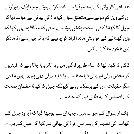
عدالتی کارروائی کے بعد میڈیا سے بات کرتے ہوئے جب ایک رپورٹر نے
ان کے وزن کم ہونے سے متعلق سوال کیا تو ڈکی بھائی نے جواب دیا کہ
جیل کا کھانا کافی صحت بخش ہوتا ہے، حتیٰ کہ مذاقاً یہ بھی کہا کہ
وزن گھٹانے کے خواہش مند افراد کو چاہیے کہ یا تو جیل سے آٹا منگوا
لیں یا خود جا کر لے آئیں۔
ڈکی کا کہنا تھا کہ عام طور پر لوگوں میں یہ تاثر پایا جاتا ہے کہ قیدیوں
کو محض روٹی اور پانی دیا جاتا ہے، یا شاید روٹی بھی پوری نہیں ملتی،
مگر حقیقت اس کے برعکس ہے کیونکہ جیل کا کھانا حفظانِ صحت
کے اصولوں کے مطابق تیار کیا جاتا ہے۔
ایک اور سوال کے جواب میں، جب ان سے پوچھا گیا کہ آیا وہ جیل کے
کھانے کی تشہیر کر رہے ہیں، تو ڈکی بھائی نے کہا کہ جیل کے بارے