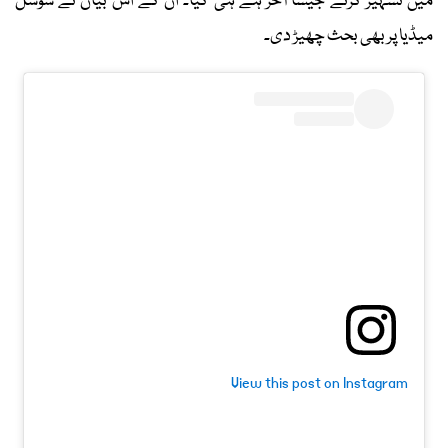
میں تشہیر کرنے جیسا آخر ہے ہی کیا۔ ان کے اس بیان نے سوشل
میڈیا پر بھی بحث چھیڑ دی۔
View this post on Instagram