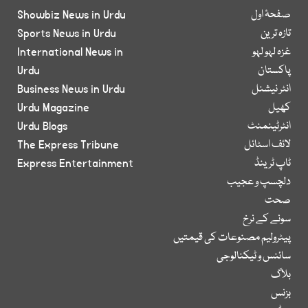
صفحۂ اول
Showbiz News in Urdu
تازہ ترین
Sports News in Urdu
غزہ لہو لہو
International News in
پاکستان
Urdu
انٹر نیشنل
Business News in Urdu
کھیل
Urdu Magazine
انٹرٹینمنٹ
Urdu Blogs
لائف اسٹائل
The Express Tribune
ٹاپ ٹرینڈ
Express Entertainment
دلچسپ و عجیب
صحت
سونے کے نرخ
پیٹرولیم مصنوعات کی قیمتیں
سائنس و ٹیکنالوجی
بلاگ
بزنس