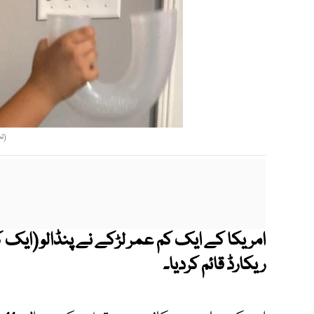
(تص
امریکا کے ایک کم عمر لڑکے نے پنڈالو (ایک ک
ریکارڈ قائم کردیا۔