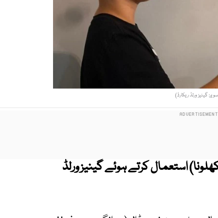
ویر: گینیز ورلڈ ریکارڈ)
ھلونا) استعمال کرتے ہوئے گینیز ورلڈ