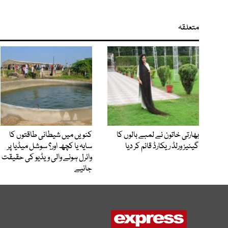
متعلقہ
بھارتی خاتون نے لمبے بالوں کا
کنویں میں شیطانی طاقتوں کا
گینیز ورلڈ ریکارڈ قائم کر دیا
سایہ یا کچھ اور؟ سوشل میڈیا پر
وائرل ہونے والی ویڈیو کی حقیقت
جانیے