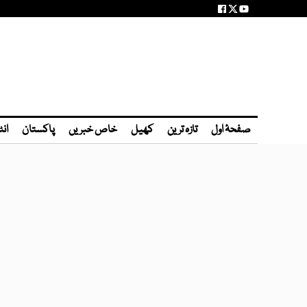
صفحۂ اول
تازہ ترین
کھیل
خاص خبریں
پاکستان
انٹ