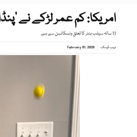
امریکا: کم عمر لڑکے نے ’پنڈالو
11 سالہ سیلب ہنٹر کا تعلق ونسکانسن سے ہے
ویب ڈیسک
February 01, 2026