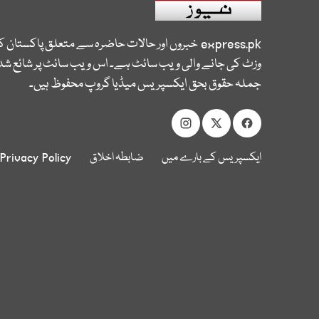
express.pk
خبروں اور حالات حاضرہ سے متعلق پاکستان 
وزٹ کی جانے والی ویب سائٹ ہے۔ اس ویب سائٹ پر شائع شدہ
جملہ حقوق بحق ایکسپریس میڈیا گروپ محفوظ ہیں۔
ایکسپریس کے بارے میں
ضابطہ اخلاق
Privacy Policy