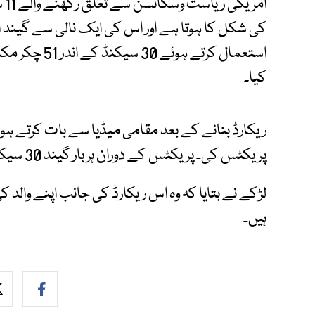
کی شکل کا ہوتا ہے اور اس کی ایک نالی سے گیند ا
کیا۔
ریکارڈ بنانے کے بعد مقامی میڈیا سے بات کرتے ہوئے
پریکٹس کی۔ پریکٹس کے دوران ہر بار گیند 30 سیکنڈ سے قبل گِر جاتی تھی۔
لڑکے نے بتایا کہ وہ اس ریکارڈ کی جانب اپنے والد 
ہیں۔