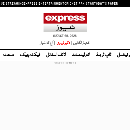
IVE STREAMING
EXPRESS ENTERTAINMENT
CRICKET PAKISTAN
TODAY'S PAPER
AUGUST 08, 2026
اشتہار لگائیں |
لائیو ٹی وی
| آج کا اخبار
ر نیشنل
ٹاپ ٹرینڈ
انٹرٹینمنٹ
لائف اسٹائل
فیکٹ چیک
صحت