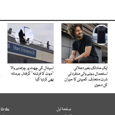
ایک ماہ تک بغیر دھلائی
اسپتال کی چھت پر چڑھنے والا
استعمال ہونے والی منفرد ٹی
’’موت کا فرشتہ‘‘ گرفتار، جرمانہ
شرٹ متعارف، کمپنی کا حیران
بھی کردیا گیا
کن دعویٰ
صفحۂ اول
 Urdu