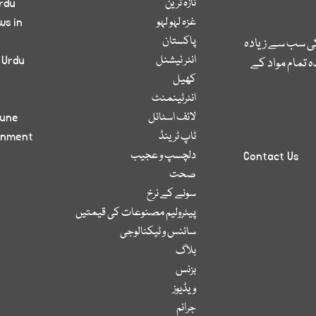
تازہ ترین
rdu
غزہ لہو لہو
ws in
پاکستان
کی سب سے زیادہ
انٹر نیشنل
 Urdu
 تمام مواد کے
کھیل
انٹرٹینمنٹ
لائف اسٹائل
bune
ٹاپ ٹرینڈ
inment
دلچسپ و عجیب
Contact Us
صحت
سونے کے نرخ
پیٹرولیم مصنوعات کی قیمتیں
سائنس و ٹیکنالوجی
بلاگ
بزنس
ویڈیوز
جرائم