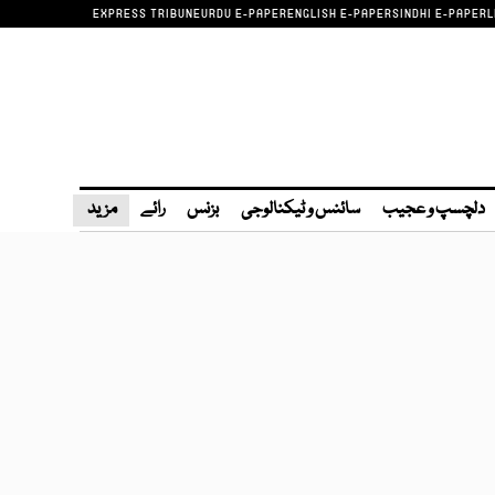
EXPRESS TRIBUNE
URDU E-PAPER
ENGLISH E-PAPER
SINDHI E-PAPER
L
دلچسپ و عجیب
سائنس و ٹیکنالوجی
بزنس
رائے
مزید