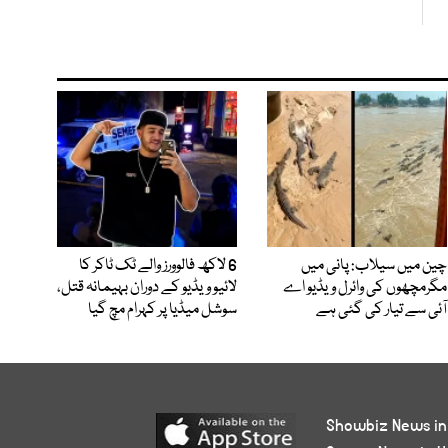
چین میں سیلاب: پانی میں
6 لاکھ فالوورز والے ٹک ٹاکر کا
مگرمچھوں کی وائرل ویڈیو اے
لائیو ویڈیو کے دوران بہیمانہ قتل،
آئی سے تیار کی گئی ہے
سوشل میڈیا پر کہرام مچ گیا
Showbiz News in