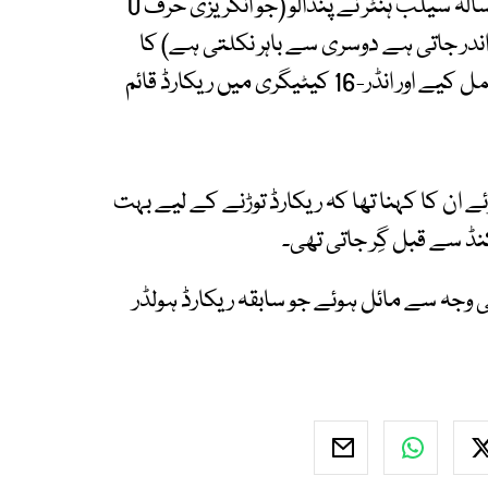
امریکی ریاست وسکانسن سے تعلق رکھنے والے 11 سالہ سیلب ہنٹر نے پنڈالو (جو انگریزی حرف U
ندر جاتی ہے دوسری سے باہر نکلتی ہے) کا
استعمال کرتے ہوئے 30 سیکنڈ کے اندر 51 چکر مکمل کیے اور انڈر-16 کیٹیگری میں ریکارڈ قائم
 ان کا کہنا تھا کہ ریکارڈ توڑنے کے لیے بہت
کی وجہ سے مائل ہوئے جو سابقہ ریکارڈ ہولڈر