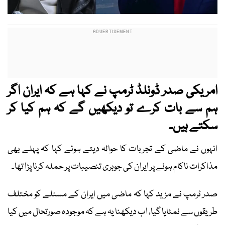
امریکی صدر ڈونلڈ ٹرمپ نے کہا ہے کہ ایران اگر
ہم سے بات کرے تو دیکھیں گے کہ ہم کیا کر
سکتے ہیں۔
انہوں نے ماضی کے تجربات کا حوالہ دیتے ہوئے کہا کہ پہلے بھی
مذاکرات ناکام ہونے پر ایران کی جوہری تنصیبات پر حملہ کرنا پڑا تھا۔
صدر ٹرمپ نے مزید کہا کہ ماضی میں ایران کے مسئلے کو مختلف
طریقوں سے نمٹایا گیا، اب دیکھنا یہ ہے کہ موجودہ صورتحال میں کیا