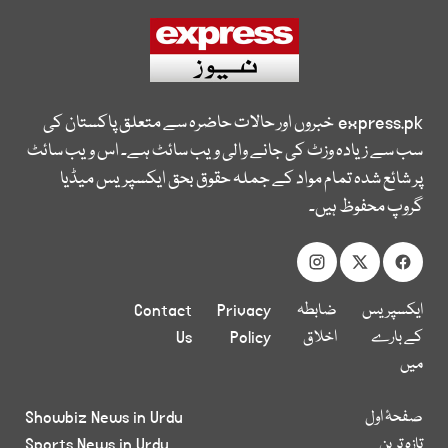
express.pk
خبروں اور حالات حاضرہ سے متعلق پاکستان کی
سب سے زیادہ وزٹ کی جانے والی ویب سائٹ ہے۔ اس ویب سائٹ
پر شائع شدہ تمام مواد کے جملہ حقوق بحق ایکسپریس میڈیا
گروپ محفوظ ہیں۔
ایکسپریس
ضابطہ
Privacy
Contact
کے بارے
اخلاق
Policy
Us
میں
صفحۂ اول
Showbiz News in Urdu
تازہ ترین
Sports News in Urdu