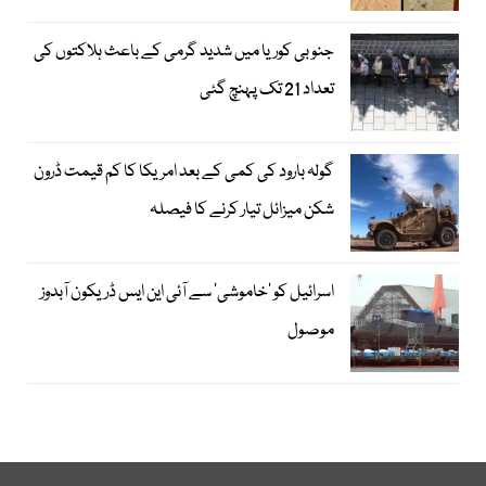
جنوبی کوریا میں شدید گرمی کے باعث ہلاکتوں کی
تعداد 21 تک پہنچ گئی
گولہ بارود کی کمی کے بعد امریکا کا کم قیمت ڈرون
شکن میزائل تیار کرنے کا فیصلہ
اسرائیل کو ’خاموشی‘ سے آئی این ایس ڈریکون آبدوز
موصول