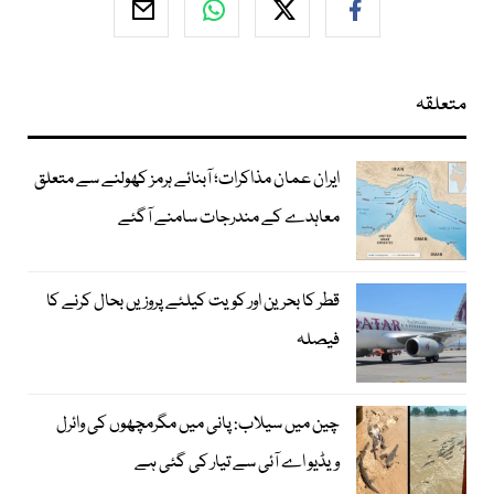
متعلقہ
ایران عمان مذاکرات؛ آبنائے ہرمز کھولنے سے متعلق
معاہدے کے مندرجات سامنے آگئے
قطر کا بحرین اور کویت کیلئے پروزیں بحال کرنے کا
فیصلہ
چین میں سیلاب: پانی میں مگرمچھوں کی وائرل
ویڈیو اے آئی سے تیار کی گئی ہے