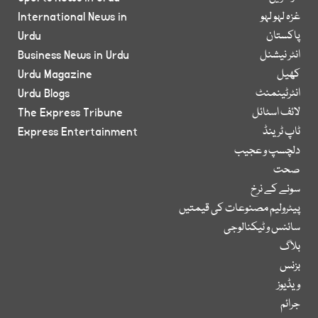
غزہ لہو لہو
International News in
پاکستان
Urdu
انٹر نیشنل
Business News in Urdu
کھیل
Urdu Magazine
انٹرٹینمنٹ
Urdu Blogs
لائف اسٹائل
The Express Tribune
ٹاپ ٹرینڈ
Express Entertainment
دلچسپ و عجیب
صحت
سونے کے نرخ
پیٹرولیم مصنوعات کی قیمتیں
سائنس و ٹیکنالوجی
بلاگ
بزنس
ویڈیوز
جرائم