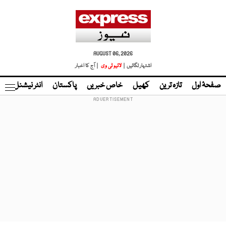
AUGUST 06, 2026
اشتہار لگائیں |
لائیو ٹی وی
| آج کا اخبار
صفحۂ اول
تازہ ترین
کھیل
خاص خبریں
پاکستان
انٹر نیشنل
ٹا