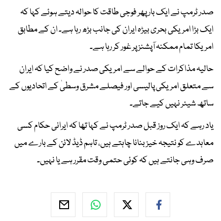
صدر ٹرمپ نے ایک بار پھر فوجی طاقت کا حوالہ دیتے ہوئے کہا کہ
ایک بڑا امریکی بحری بیڑہ ایران کی جانب بڑھ رہا ہے۔ ان کے مطابق
امریکا تمام ممکنہ آپشنز پر غور کر رہا ہے۔
حالیہ مذاکرات کے حوالے سے امریکی صدر نے واضح کیا کہ ایران
سے متعلق امریکی پالیسی اور فیصلے مشرق وسطیٰ کے اتحادیوں کے
ساتھ شیئر نہیں کیے جاتے۔
یاد رہے کہ ایک روز قبل صدر ٹرمپ نے کہا تھا کہ ایرانی حکام کسی
معاہدے کو نتیجہ خیز بنانا چاہتے ہیں، تاہم ڈیڈ لائن کے بارے میں
صرف وہی جانتے ہیں کہ کوئی حتمی وقت مقرر ہے یا نہیں۔