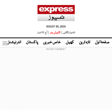
AUGUST 05, 2026
اشتہار لگائیں |
لائیو ٹی وی
| آج کا اخبار
صفحۂ اول
تازہ ترین
کھیل
خاص خبریں
پاکستان
انٹر نیشنل
ٹا