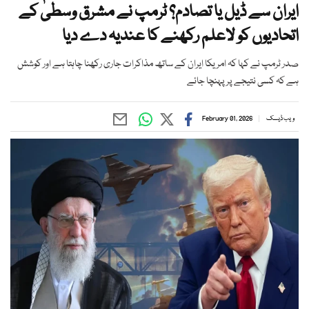
ایران سے ڈیل یا تصادم؟ ٹرمپ نے مشرق وسطیٰ کے
اتحادیوں کو لاعلم رکھنے کا عندیہ دے دیا
صدر ٹرمپ نے کہا کہ امریکا ایران کے ساتھ مذاکرات جاری رکھنا چاہتا ہے اور کوشش
ہے کہ کسی نتیجے پر پہنچا جائے
ویب ڈیسک
February 01, 2026