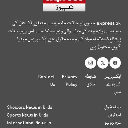
express.pk
خبروں اور حالات حاضرہ سے متعلق پاکستان کی
سب سے زیادہ وزٹ کی جانے والی ویب سائٹ ہے۔ اس ویب سائٹ
پر شائع شدہ تمام مواد کے جملہ حقوق بحق ایکسپریس میڈیا
گروپ محفوظ ہیں۔
ایکسپریس
ضابطہ
Privacy
Contact
کے بارے
اخلاق
Policy
Us
میں
صفحۂ اول
Showbiz News in Urdu
تازہ ترین
Sports News in Urdu
غزہ لہو لہو
International News in