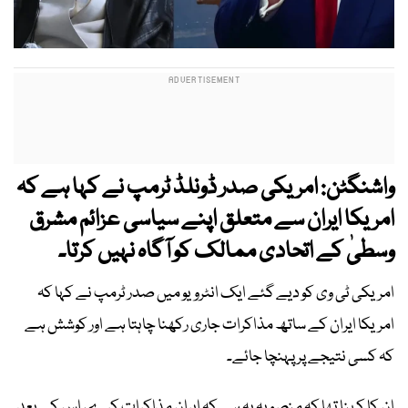
واشنگٹن: امریکی صدر ڈونلڈ ٹرمپ نے کہا ہے کہ
امریکا ایران سے متعلق اپنے سیاسی عزائم مشرق
وسطیٰ کے اتحادی ممالک کو آگاہ نہیں کرتا۔
امریکی ٹی وی کو دیے گئے ایک انٹرویو میں صدر ٹرمپ نے کہا کہ
امریکا ایران کے ساتھ مذاکرات جاری رکھنا چاہتا ہے اور کوشش ہے
کہ کسی نتیجے پر پہنچا جائے۔
ان کا کہنا تھا کہ منصوبہ یہ ہے کہ ایران مذاکرات کرے، اس کے بعد