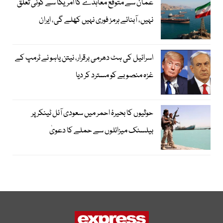
عمان سے متوقع معاہدے کا امریکا سے کوئی تعلق
نہیں، آبنائے ہرمز فوری نہیں کھلے گی، ایران
اسرائیل کی ہٹ دھرمی برقرار، نیتن یاہو نے ٹرمپ کے
غزہ منصوبے کو مسترد کر دیا
حوثیوں کا بحیرۂ احمر میں سعودی آئل ٹینکر پر
بیلسٹک میزائلوں سے حملے کا دعویٰ