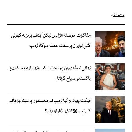
متعلقہ
مذاکرات حوصلہ افزا ہیں لیکن آبنائے ہرمز نہ کھولی
گئی تو ایران پر سخت حملہ ہوگا؛ ٹرمپ
تھائی لینڈ؛ دورانِ پرواز خاتون کیساتھ نازیبا حرکات پر
پاکستانی سیاح گرفتار
فیکٹ چیک: کیا ٹرمپ نے مجسموں پر سونا چڑھانے
کے لیے 50 لاکھ ڈالر اڑا دیے؟