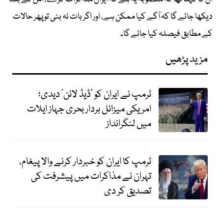
دیکھا جائے گا کہ آگے کیا ممکن ہے، اور اگر بات نہ بنی تو پھر حالات
کے مطابق فیصلہ کیا جائے گا۔
مزید پڑھیں
ٹرمپ نے ایران کو ’ڈیڈ لائن‘ دیدی؛
امریکی میزائل بردار بحری جہاز ایلات
میں لنگرانداز
ٹرمپ کا ایران کو خبردار کرنے والا پیغام،
تہران نے مذاکرات میں پیشرفت کی
تصدیق کر دی