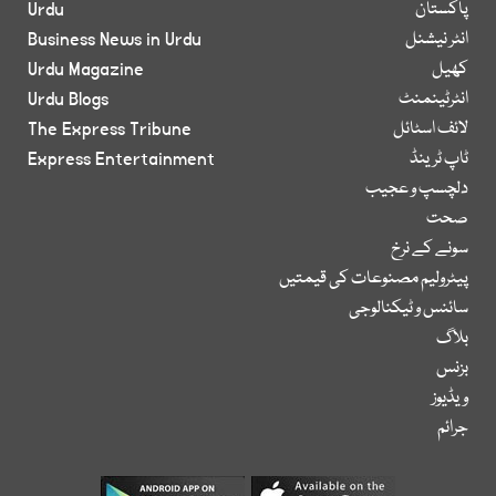
پاکستان
Urdu
انٹر نیشنل
Business News in Urdu
کھیل
Urdu Magazine
انٹرٹینمنٹ
Urdu Blogs
لائف اسٹائل
The Express Tribune
ٹاپ ٹرینڈ
Express Entertainment
دلچسپ و عجیب
صحت
سونے کے نرخ
پیٹرولیم مصنوعات کی قیمتیں
سائنس و ٹیکنالوجی
بلاگ
بزنس
ویڈیوز
جرائم