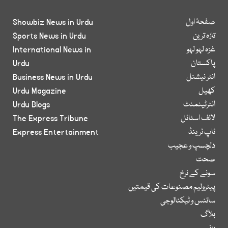
صفحۂ اول
Showbiz News in Urdu
تازہ ترین
Sports News in Urdu
غزہ لہو لہو
International News in
پاکستان
Urdu
انٹر نیشنل
Business News in Urdu
کھیل
Urdu Magazine
انٹرٹینمنٹ
Urdu Blogs
لائف اسٹائل
The Express Tribune
ٹاپ ٹرینڈ
Express Entertainment
دلچسپ و عجیب
صحت
سونے کے نرخ
پیٹرولیم مصنوعات کی قیمتیں
سائنس و ٹیکنالوجی
بلاگ