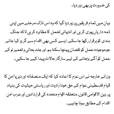
کی ضرورت پر بھی زور دیا۔
بیان میں تمام فریقوں پر زور دیا گیا کہ وہ اس نازک مرحلے میں اپنی
ذمہ داریاں پوری کریں اور انتہائی تحمل کا مظاہرہ کریں تاکہ جنگ
بندی کو برقرار رکھا جا سکے، ایسے کسی بھی اقدام سے گریز کیا جائے
جو موجودہ عمل کو نقصان پہنچا سکتا ہو، اور جلد بحالی و تعمیر نو کے
عمل کو آگے بڑھانے کے لیے سازگار حالات پیدا کیے جا سکیں۔
وزرائے خارجہ نے اس عزم کا اعادہ کیا کہ ایک منصفانہ اور دیرپا امن کا
قیام فلسطینی عوام کے حق خودارادیت اور ریاستی حیثیت کی بنیاد
پر، بین الاقوامی قانون، متعلقہ اقوام متحدہ کی قراردادوں اور عرب امن
اقدام کے مطابق ہونا چاہیے۔