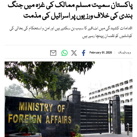
پاکستان سمیت مسلم ممالک کی غزہ میں جنگ
بندی کی خلاف ورزیوں پر اسرائیل کی مذمت
اقدامات کشیدگی میں اضافے کا سبب بن سکتے ہیں اور امن و استحکام کی بحالی کی
کوششوں کو نقصان پہنچا رہے ہیں
ویب ڈیسک
February 01, 2026