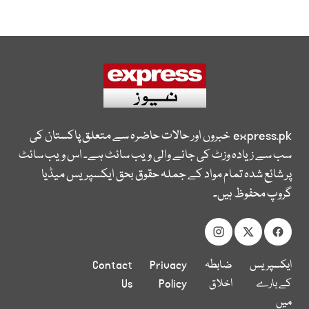
express.pk
خبروں اور حالات حاضرہ سے متعلق پاکستان کی
سب سے زیادہ وزٹ کی جانے والی ویب سائٹ ہے۔ اس ویب سائٹ
پر شائع شدہ تمام مواد کے جملہ حقوق بحق ایکسپریس میڈیا
گروپ محفوظ ہیں۔
ایکسپریس
ضابطہ
Privacy
Contact
کے بارے
اخلاق
Policy
Us
میں