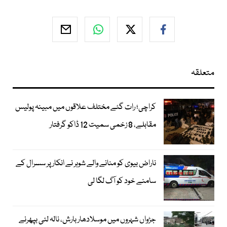
متعلقہ
کراچی؛ رات گئے مختلف علاقوں میں مبینہ پولیس
مقابلے، 8 زخمی سمیت 12 ڈاکو گرفتار
ناراض بیوی کو منانے والے شوہر نے انکار پر سسرال کے
سامنے خود کو آگ لگا لی
جڑواں شہروں میں موسلادھار بارش، نالہ لئی بپھرنے