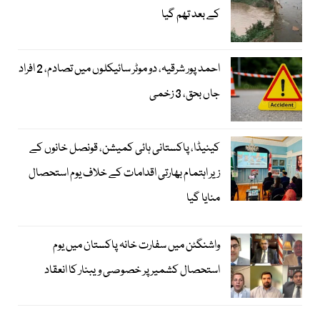
کے بعد تھم گیا
احمد پور شرقیہ، دو موٹر سائیکلوں میں تصادم، 2 افراد
جاں بحق، 3 زخمی
کینیڈا، پاکستانی ہائی کمیشن، قونصل خانوں کے
زیر اہتمام بھارتی اقدامات کے خلاف یوم استحصال
منایا گیا
واشنگٹن میں سفارت خانہ پاکستان میں یوم
استحصال کشمیر پر خصوصی ویبنار کا انعقاد