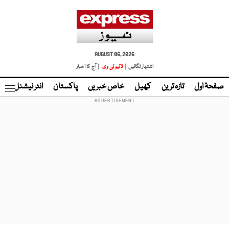
AUGUST 06, 2026
اشتہار لگائیں |
لائیو ٹی وی
| آج کا اخبار
صفحۂ اول
تازہ ترین
کھیل
خاص خبریں
پاکستان
انٹر نیشنل
ٹا