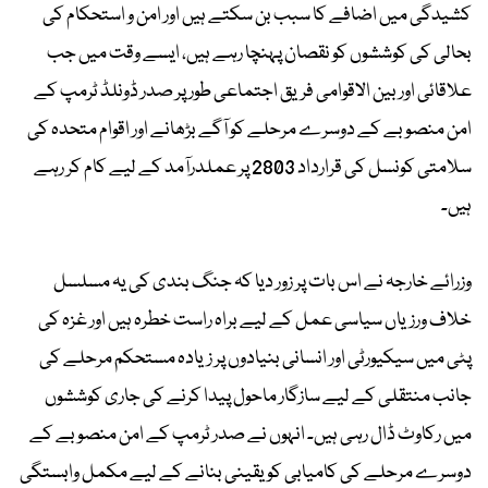
کشیدگی میں اضافے کا سبب بن سکتے ہیں اور امن و استحکام کی
بحالی کی کوششوں کو نقصان پہنچا رہے ہیں، ایسے وقت میں جب
علاقائی اور بین الاقوامی فریق اجتماعی طور پر صدر ڈونلڈ ٹرمپ کے
امن منصوبے کے دوسرے مرحلے کو آگے بڑھانے اور اقوام متحدہ کی
سلامتی کونسل کی قرارداد 2803 پر عملدرآمد کے لیے کام کر رہے
ہیں۔
وزرائے خارجہ نے اس بات پر زور دیا کہ جنگ بندی کی یہ مسلسل
خلاف ورزیاں سیاسی عمل کے لیے براہ راست خطرہ ہیں اور غزہ کی
پٹی میں سیکیورٹی اور انسانی بنیادوں پر زیادہ مستحکم مرحلے کی
جانب منتقلی کے لیے سازگار ماحول پیدا کرنے کی جاری کوششوں
میں رکاوٹ ڈال رہی ہیں۔ انہوں نے صدر ٹرمپ کے امن منصوبے کے
دوسرے مرحلے کی کامیابی کو یقینی بنانے کے لیے مکمل وابستگی