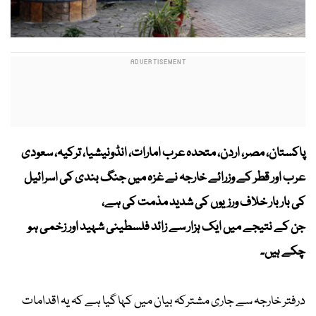
پاکستان، مصر، اردن، متحدہ عرب امارات، انڈونیشیا، ترکیہ، سعودی
عرب اور قطر کے وزرائے خارجہ نے غزہ میں جنگ بندی کی اسرائیل
کی بار بار خلاف ورزیوں کی شدید مذمت کی ہے،
جن کے نتیجے میں ایک ہزار سے زائد فلسطینی شہید اور زخمی ہو
چکے ہیں۔
درفتر خارجہ سے جاری مشترکہ بیان میں کہا گیا ہے کہ یہ اقدامات