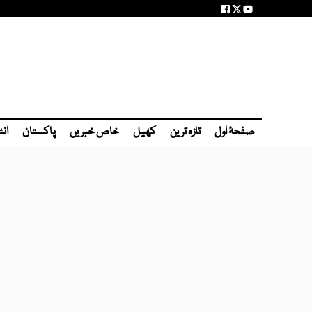
صفحۂ اول
تازہ ترین
کھیل
خاص خبریں
پاکستان
انٹ