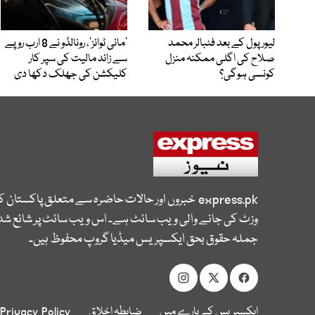
لیور پول کے بعد فٹبالر محمد
’مائی ٹوائز‘، رونالڈو نے 8 ارب روپے
صلاح کی اگلی ممکنہ منزل
سے زائد مالیت کی سپر کار
کونسی ہوگی؟
کلیکشن کی جھلک دکھا دی
express.pk
خبروں اور حالات حاضرہ سے متعلق پاکستان 
وزٹ کی جانے والی ویب سائٹ ہے۔ اس ویب سائٹ پر شائع شدہ
جملہ حقوق بحق ایکسپریس میڈیا گروپ محفوظ ہیں۔
ایکسپریس کے بارے میں
ضابطہ اخلاق
Privacy Policy