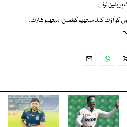
جانب سے بین ڈوارشوئس نے 2 کھلاڑیوں کو آؤٹ کیا۔ میتھیو کُونمین، میتھیو شارٹ،