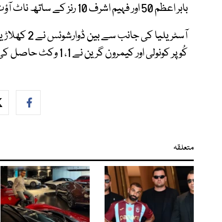
بابر اعظم 50 اور فہیم اشرف 10 رنز کے ساتھ ناٹ آؤٹ پویلین لوٹے۔
آسٹریلیا کی 
کُوپر کونولی اور کیمرون گرین نے 1، 1 وکٹ حاصل کی۔
متعلقہ