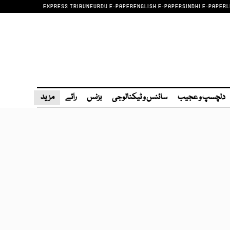
EXPRESS TRIBUNE
URDU E-PAPER
ENGLISH E-PAPER
SINDHI E-PAPER
L
دلچسپ و عجیب
سائنس و ٹیکنالوجی
بزنس
رائے
مزید