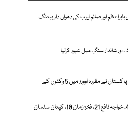
بابراعظم اور صائم ایوب کی دھواں دار بیٹنگ
ک اور شاندار سنگِ میل عبور کرلیا
اس سے قبل ٹاس جیت کر پہلے بیٹنگ کرتے ہوئے پاکستان نے مقررہ اوورز میں 5 وکٹوں کے
صائم ایوب 56 رنز بنا کر نمایاں رہے۔ شاداب خان 46، خواجہ نافع 21، فخڑ زمان 10، کپتان سلمان