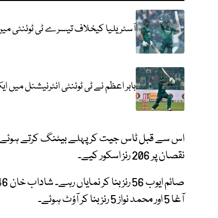
آسٹریلیا کیخلاف تیسرے ٹی ٹوئنٹی میں 
بابر اعظم نے ٹی ٹوئنٹی انٹرنیشنل میں ای
نقصان پر 206 رنز اسکور کیے۔
آغا 5 اور محمد نواز 5 رنز بنا کر آؤٹ ہوئے۔