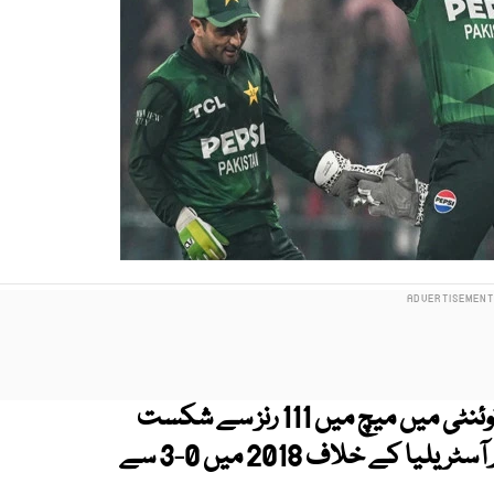
پاکستان نے آسٹریلیا کو تیسرے اور آخری ٹی ٹوئنٹی میں میچ میں 111 رنز سے شکست
دے کر وائٹ واش کر دیا۔ پاکستان نے آخری بار آسٹریلیا کے خلاف 2018 میں 0-3 سے