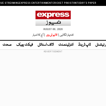
IVE STREAMING
EXPRESS ENTERTAINMENT
CRICKET PAKISTAN
TODAY'S PAPER
AUGUST 06, 2026
اشتہار لگائیں |
لائیو ٹی وی
| آج کا اخبار
ر نیشنل
ٹاپ ٹرینڈ
انٹرٹینمنٹ
لائف اسٹائل
فیکٹ چیک
صحت