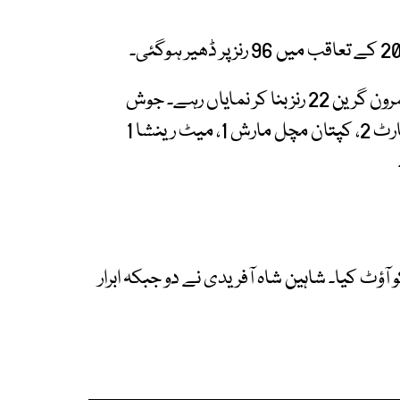
کینگروز کی جانب سے مارکس اسٹوائنس 23 اور کیمرون گرین 22 رنز بنا کر نمایاں رہے۔ جوش
فلیپی 14، مچل اوون 8،میتھیو کُونمین 5، میتھیو شارٹ 2، کپتان مچل مارش 1، میٹ رینشا 1
محمد نواز نے 5 کھلاڑیوں کو آؤٹ کیا۔ شاہین شاہ آفریدی نے دو جبکہ ابرار