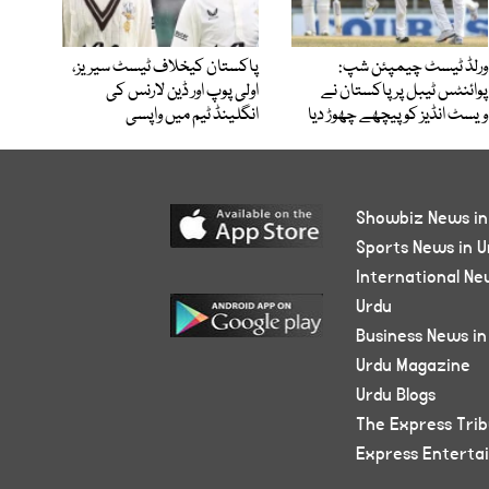
ورلڈ ٹیسٹ چیمپئن شپ:
پاکستان کیخلاف ٹیسٹ سیریز،
پوائنٹس ٹیبل پر پاکستان نے
اولی پوپ اور ڈین لارنس کی
ویسٹ انڈیز کو پیچھے چھوڑ دیا
انگلینڈ ٹیم میں واپسی
Showbiz News in
Sports News in U
International Ne
Urdu
Business News in
Urdu Magazine
Urdu Blogs
The Express Tri
Express Enterta