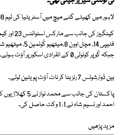
ٹی ٹوئنٹی سیریز جیتی تھی۔
لاہور میں کھیلے گئے میچ میں آسٹریلیا کی ٹیم 208 کے تعاقب میں 96 رنز پر ڈھیر ہوگئی۔
جبکہ کُوپر کونولی 0 کے انفرادی اسکور پر آؤٹ ہوئے۔
بین ڈوارشوئس 7 رنز بنا کر ناٹ آؤٹ پویلین لوٹے۔
پاکستان کی جانب سے 
احمد اور نسیم شاہ نے 1، 1 وکٹ حاصل کی۔
مزید پڑھیں