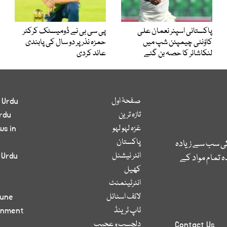
پاکستانی اسپنر نعمان علی
پی سی بی نے ڈومیسٹک کرکٹر
کاؤنٹی چیمپئن شپ میں
حمزہ نذر پر دو سال کی پابندی
لنکاشائر کا حصہ بن گئے
عائد کردی
صفحۂ اول
 Urdu
تازہ ترین
rdu
غزہ لہو لہو
ws in
پاکستان
کی سب سے زیادہ
انٹر نیشنل
 Urdu
 تمام مواد کے
کھیل
انٹرٹینمنٹ
لائف اسٹائل
bune
ٹاپ ٹرینڈ
inment
دلچسپ و عجیب
Contact Us