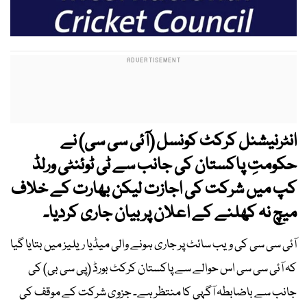
انٹرنیشنل کرکٹ کونسل (آئی سی سی) نے
حکومتِ پاکستان کی جانب سے ٹی ٹوئنٹی ورلڈ
کپ میں شرکت کی اجازت لیکن بھارت کے خلاف
میچ نہ کھلنے کے اعلان پر بیان جاری کردیا۔
آئی سی سی کی ویب سائٹ پر جاری ہونے والی میڈیا ریلیز میں بتایا گیا
کہ آئی سی سی اس حوالے سے پاکستان کرکٹ بورڈ (پی سی بی) کی
جانب سے باضابطہ آگہی کا منتظر ہے۔ جزوی شرکت کے موقف کی