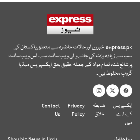
express.pk
خبروں اور حالات حاضرہ سے متعلق پاکستان کی
سب سے زیادہ وزٹ کی جانے والی ویب سائٹ ہے۔ اس ویب سائٹ
پر شائع شدہ تمام مواد کے جملہ حقوق بحق ایکسپریس میڈیا
گروپ محفوظ ہیں۔
ایکسپریس
ضابطہ
Privacy
Contact
کے بارے
اخلاق
Policy
Us
میں
صفحۂ اول
Showbiz News in Urdu