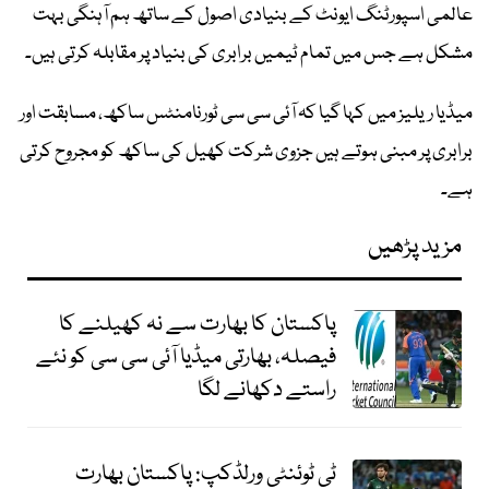
عالمی اسپورٹنگ ایونٹ کے بنیادی اصول کے ساتھ ہم آہنگی بہت
مشکل ہے جس میں تمام ٹیمیں برابری کی بنیاد پر مقابلہ کرتی ہیں۔
میڈیا ریلیز میں کہا گیا کہ آئی سی سی ٹورنامنٹس ساکھ، مسابقت اور
برابری پر مبنی ہوتے ہیں جزوی شرکت کھیل کی ساکھ کو مجروح کرتی
ہے۔
مزید پڑھیں
پاکستان کا بھارت سے نہ کھیلنے کا
فیصلہ، بھارتی میڈیا آئی سی سی کو نئے
راستے دکھانے لگا
ٹی ٹوئنٹی ورلڈکپ: پاکستان بھارت