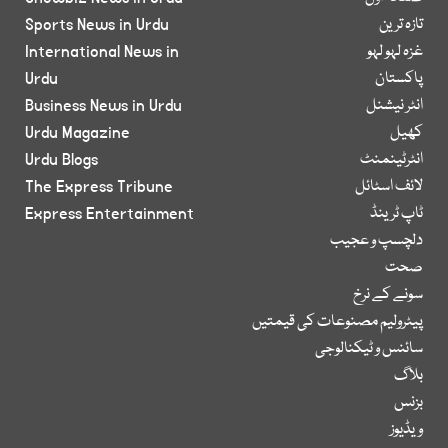
تازہ ترین
Sports News in Urdu
غزہ لہو لہو
International News in
پاکستان
Urdu
انٹر نیشنل
Business News in Urdu
کھیل
Urdu Magazine
انٹرٹینمنٹ
Urdu Blogs
لائف اسٹائل
The Express Tribune
ٹاپ ٹرینڈ
Express Entertainment
دلچسپ و عجیب
صحت
سونے کے نرخ
پیٹرولیم مصنوعات کی قیمتیں
سائنس و ٹیکنالوجی
بلاگ
بزنس
ویڈیوز