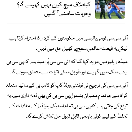
کیخلاف میچ کیوں نہیں کھیلے گا؟
وجوہات سامنے آ گئیں
آئی سی سی قومی پالیسی میں حکومتوں کے کردار کا احترام کرتا ہے،
لیکن یہ فیصلہ عالمی سطح پر کھیل حق میں نہیں۔
میڈیا ریلیز میں مزید کہا گیا کہ آئی سی سی پُر امید ہے کہ پی سی بی
اپنے ملک میں گہرے اور طویل مدتی اثرات سے متعلق سوچے گا۔
آئی سی سی کی ترجیح ٹی ٹوئنٹی ورلڈ کپ کو کامیابی کے ساتھ منعقد
کرانا ہے جو تمام ممبران بشمول پی سی بی کی بھی ذمہ داری ہے۔ یہ
توقع کی جاتی ہے کہ پی سی بی تمام اسٹیک ہولڈرز کے مفادات کے
تحفظ کے لیے کوئی باہمی قابلِ قبول حل تلاش کرے گا۔