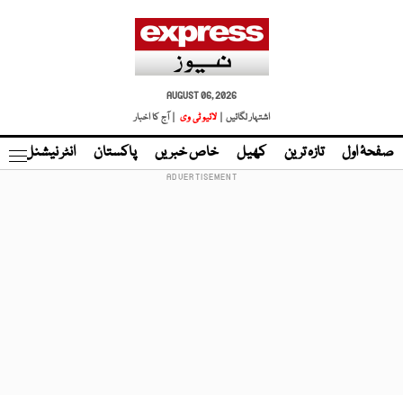
AUGUST 06, 2026
اشتہار لگائیں |
لائیو ٹی وی
| آج کا اخبار
صفحۂ اول
تازہ ترین
کھیل
خاص خبریں
پاکستان
انٹر نیشنل
ٹا