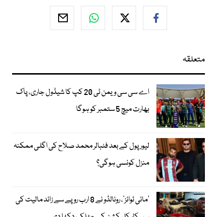
متعلقہ
اے سی سی ویمن ٹی 20 کپ کا شیڈول جاری، پاک
بھارت میچ 5 ستمبر کو ہوگا
لیور پول کے بعد فٹبالر محمد صلاح کی اگلی ممکنہ
منزل کونسی ہوگی؟
’مائی ٹوائز‘، رونالڈو نے 8 ارب روپے سے زائد مالیت کی