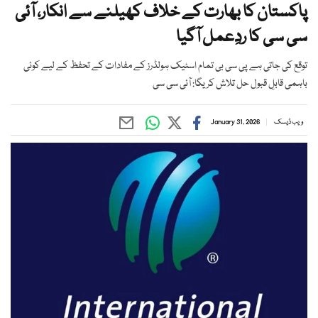
پاکستان کا بھارت کے خلاف کھیلنے سے انکار، آئی
سی سی کا ردِعمل آگیا
توقع کی جاتی ہے پی سی بی تمام اسٹیک ہولڈرز کے مفادات کے تحفظ کے لیے کوئی
باہمی قابلِ قبول حل تلاش کریگا: آئی سی سی
ویب ڈیسک
January 31, 2026