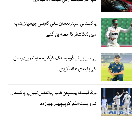
سپر کار کلیکشن کی جھلک دکھا دی
پاکستانی اسپنر نعمان علی کاؤنٹی چیمپئن شپ
میں لنکاشائر کا حصہ بن گئے
پی سی بی نے ڈومیسٹک کرکٹر حمزہ نذر پر دو سال
کی پابندی عائد کردی
ورلڈ ٹیسٹ چیمپئن شپ: پوائنٹس ٹیبل پر پاکستان
نے ویسٹ انڈیز کو پیچھے چھوڑ دیا