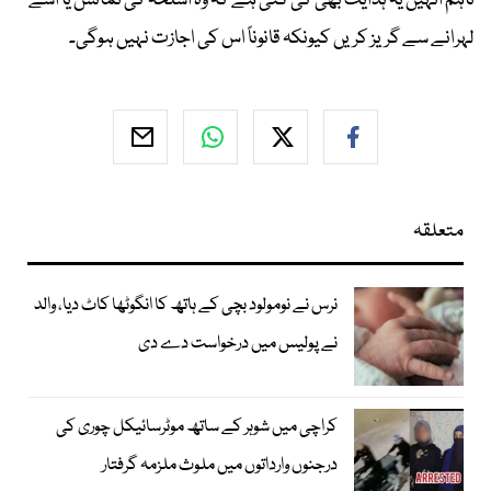
تاہم انہیں یہ ہدایت بھی کی گئی ہے کہ وہ اسلحہ کی نمائش یا اسے
لہرانے سے گریز کریں کیونکہ قانوناً اس کی اجازت نہیں ہوگی۔
متعلقہ
نرس نے نومولود بچی کے ہاتھ کا انگوٹھا کاٹ دیا، والد
نے پولیس میں درخواست دے دی
کراچی میں شوہر کے ساتھ موٹرسائیکل چوری کی
درجنوں وارداتوں میں ملوث ملزمہ گرفتار