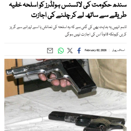
سندھ حکومت کی لائسنس ہولڈرز کو اسلحہ خفیہ
طریقے سے ساتھ لے کر چلنے کی اجازت
تاہم انہیں یہ ہدایت بھی کی گئی ہے کہ وہ اسلحہ کی نمائش یا اسے لہرانے سے گریز
کریں کیونکہ قانوناً اس کی اجازت نہیں ہوگی
اسٹاف رپورٹر
February 02, 2026