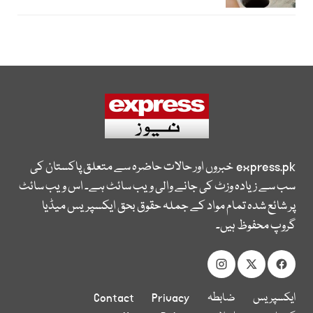
express.pk
خبروں اور حالات حاضرہ سے متعلق پاکستان کی
سب سے زیادہ وزٹ کی جانے والی ویب سائٹ ہے۔ اس ویب سائٹ
پر شائع شدہ تمام مواد کے جملہ حقوق بحق ایکسپریس میڈیا
گروپ محفوظ ہیں۔
ایکسپریس
ضابطہ
Privacy
Contact