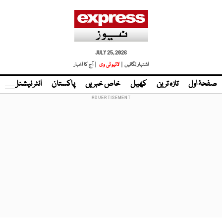
JULY 25, 2026
اشتہار لگائیں |
لائیو ٹی وی
| آج کا اخبار
صفحۂ اول
تازہ ترین
کھیل
خاص خبریں
پاکستان
انٹر نیشنل
ٹا