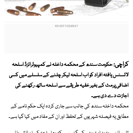
کراچی:
حکومت سندھ کے محکمہ داخلہ نے کمپیوٹرائزڈ اسلحہ
لائسنس یافتہ افراد کو اب اسلحہ لیکر چلنے کے سلسلے میں کسی
اضافی پرمٹ کے بغیر خفیہ طریقے سے اسلحہ ساتھ رکھنے کی
اجازت دے دی ہے۔
محکمہ داخلہ سندھ کی جانب سے جاری کردہ ایک حکم نامے کے
مطابق یہ فیصلہ شہریوں کے تحفظ اور ان کے مفاد میں کیا گیا ہے۔