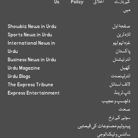
کے بارے
اخلاق
Policy
Us
میں
صفحۂ اول
Showbiz News in Urdu
تازہ ترین
Sports News in Urdu
غزہ لہو لہو
International News in
پاکستان
Urdu
انٹر نیشنل
Business News in Urdu
کھیل
Urdu Magazine
انٹرٹینمنٹ
Urdu Blogs
لائف اسٹائل
The Express Tribune
ٹاپ ٹرینڈ
Express Entertainment
دلچسپ و عجیب
صحت
سونے کے نرخ
پیٹرولیم مصنوعات کی قیمتیں
سائنس و ٹیکنالوجی