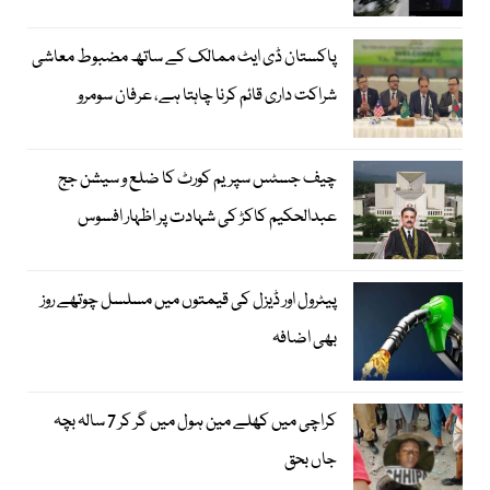
پاکستان ڈی ایٹ ممالک کے ساتھ مضبوط معاشی
شراکت داری قائم کرنا چاہتا ہے، عرفان سومرو
چیف جسٹس سپریم کورٹ کا ضلع و سیشن جج
عبدالحکیم کاکڑ کی شہادت پر اظہار افسوس
پیٹرول اور ڈیزل کی قیمتوں میں مسلسل چوتھے روز
بھی اضافہ
کراچی میں کھلے مین ہول میں گر کر 7 سالہ بچہ
جاں بحق