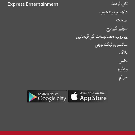
ٹاپ ٹرینڈ
Express Entertainment
دلچسپ و عجیب
صحت
سونے کے نرخ
پیٹرولیم مصنوعات کی قیمتیں
سائنس و ٹیکنالوجی
بلاگ
بزنس
ویڈیوز
جرائم