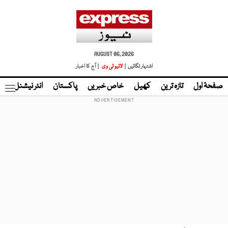
AUGUST 06, 2026
اشتہار لگائیں |
لائیو ٹی وی
| آج کا اخبار
صفحۂ اول
تازہ ترین
کھیل
خاص خبریں
پاکستان
انٹر نیشنل
ٹا