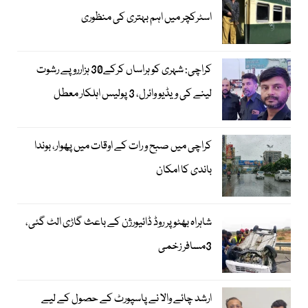
اسٹرکچر میں اہم بہتری کی منظوری
کراچی: شہری کو ہراساں کرکے30 ہزارروپے رشوت
لینے کی ویڈیو وائرل، 3 پولیس اہلکار معطل
کراچی میں صبح و رات کے اوقات میں پھوار، بوندا
باندی کا امکان
شاہراہ بھٹو پر روڈ ڈائیورژن کے باعث گاڑی الٹ گئی،
3مسافر زخمی
ارشد چائے والا نے پاسپورٹ کے حصول کے لیے