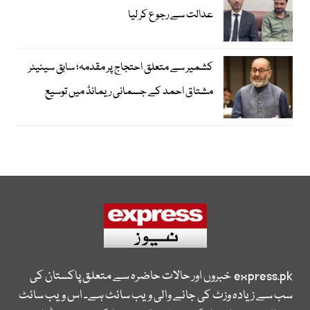
عدالت سے رجوع کر لیا
کشمیر سے متعلق احتجاج پر مقدمہ؛ سابق سینیٹر
مشتاق احمد کے جسمانی ریمانڈ میں توسیع
express.pk
خبروں اور حالات حاضرہ سے متعلق پاکستان کی
سب سے زیادہ وزٹ کی جانے والی ویب سائٹ ہے۔ اس ویب سائٹ