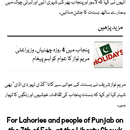
انہوں نے کہا کہ لاہور اور پنجاب بھر کے شہری آئیں اور لبرٹی چوک میں
ہمارے ساتھ بسنت کا جشن منائیں۔
مزید پڑھیں
پنجاب میں 4 روزہ چھٹیاں، وزیراعلیٰ
مریم نواز کا عوام کو اہم پیغام
مریم نواز شریف نے بسنت کے حوالے سے گانا ’’گڈی لہور دی اڈی‘‘ بھی
شیئر کیا اور کہا کہ بسنت پنجاب کی ثقافت، خوشیوں اور رنگوں کا تہوار
ہے۔
For Lahories and people of Punjab on