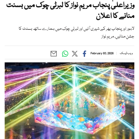
وزیراعلیٰ پنجاب مریم نواز کا لبرٹی چوک میں بسنت
منانے کا اعلان
لاہور اور پنجاب بھر کے شہری آئیں اور لبرٹی چوک میں ہمارے ساتھ بسنت کا
جشن منائیں، مریم نواز
ویب ڈیسک
February 03, 2026