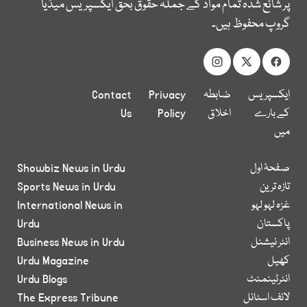
پر شائع شدہ تمام مواد کے جملہ حقوق بحق ایکسپریس میڈیا
گروپ محفوظ ہیں۔
ایکسپریس
ضابطہ
Privacy
Contact
کے بارے
اخلاق
Policy
Us
میں
صفحۂ اول
Showbiz News in Urdu
تازہ ترین
Sports News in Urdu
غزہ لہو لہو
International News in
پاکستان
Urdu
انٹر نیشنل
Business News in Urdu
کھیل
Urdu Magazine
انٹرٹینمنٹ
Urdu Blogs
لائف اسٹائل
The Express Tribune