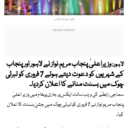
فوٹو: مریم نواز ایکس
وزیراعلیٰ پنجاب مریم نواز نے لاہور اور پنجاب
لاہور:
کے شہریوں کو دعوت دیتے ہوئے 7 فروری کو لبرٹی
چوک میں بسنت منانے کا اعلان کردیا۔
سماجی رابطے کی ویب سائٹ ایکس پر جاری پیغام میں وزیر اعلیٰ
پنجاب مریم نواز نے 7 فروری کو لبرٹی چوک میں جشنِ بسنت کا اعلان
کیا۔