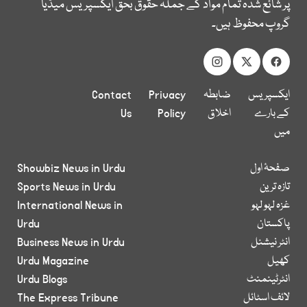
پر شائع شدہ تمام مواد کے جملہ حقوق بحق ایکسپریس میڈیا
گروپ محفوظ ہیں۔
ایکسپریس
ضابطہ
Privacy
Contact
کے بارے
اخلاق
Policy
Us
میں
صفحۂ اول
Showbiz News in Urdu
تازہ ترین
Sports News in Urdu
غزہ لہو لہو
International News in
پاکستان
Urdu
انٹر نیشنل
Business News in Urdu
کھیل
Urdu Magazine
انٹرٹینمنٹ
Urdu Blogs
لائف اسٹائل
The Express Tribune