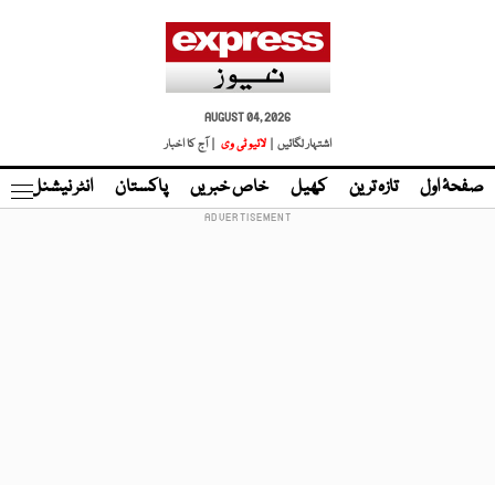
AUGUST 04, 2026
اشتہار لگائیں |
لائیو ٹی وی
| آج کا اخبار
صفحۂ اول
تازہ ترین
کھیل
خاص خبریں
پاکستان
انٹر نیشنل
ٹا