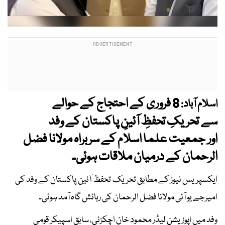
8 فروری کے احتجاج کے حوالے
اسلام آباد:
سے تحریکِ تحفظِ آئینِ پاکستان کے وفد
اور جمعیت علما اسلام کے سربراہ مولانا فضل
الرحمان کے درمیان ملاقات ہوئی۔
ایکسپریس نیوز کے مطابق تحریک تحفظ آئین پاکستان کے وفد کی
امیرجے یو آئی مولانا فضل الرحمان کی رہائش گاہ آمد ہوئی۔
وفد میں اپوزیشن لیڈر محمود خان اچکزئی، سابق اسپیکر قومی