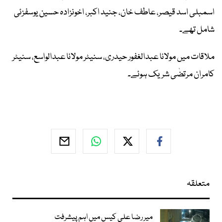
اسمبلی اسد قیصر، عاطف خان، جنید اکبر، اخونزادہ حسین یوسفزئی
شامل تھے۔
ملاقات میں مولانا عبدالغفور حیدری، سنیٹر مولانا عبدالواسع، سنیٹر
کامران مرتضٰی شریک ہوئے۔
متعلقہ
میر رضا علی کیس میں اہم پیشرفت