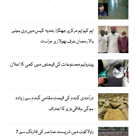
ایم کیو ایم مرکز پر جھگڑا، بلدیہ کیس میں بری ہونے
والا رحمان عرف بھولا زیر حراست
پیٹرولیم مصنوعات کی قیمتوں میں کمی کا اعلان
درآمدی گندم کی قیمت مقامی گندم سے زیادہ
ہوگی، وفاقی وزیر کا اعتراف
راولاکوٹ میں شرپسند عناصر کی فائرنگ سے 7