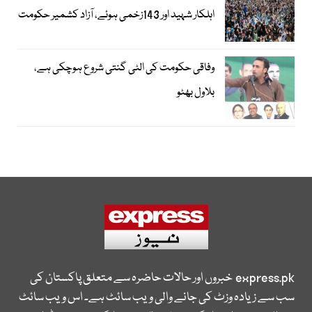
اہلکار شہید اور 143زخمی ہوئے، آزاد کشمیر حکومت
وفاقی حکومت کی الٹی گنتی شروع ہوچکی ہے،
بلاول بھٹو
express.pk
خبروں اور حالات حاضرہ سے متعلق پاکستان کی
سب سے زیادہ وزٹ کی جانے والی ویب سائٹ ہے۔ اس ویب سائٹ