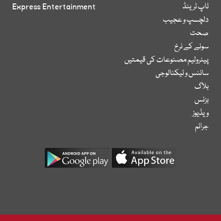
ٹاپ ٹرینڈ
Express Entertainment
دلچسپ و عجیب
صحت
سونے کے نرخ
پیٹرولیم مصنوعات کی قیمتیں
سائنس و ٹیکنالوجی
بلاگ
بزنس
ویڈیوز
جرائم