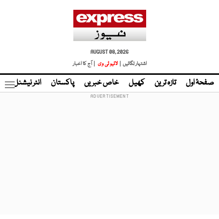
AUGUST 08, 2026
اشتہار لگائیں |
لائیو ٹی وی
| آج کا اخبار
صفحۂ اول
تازہ ترین
کھیل
خاص خبریں
پاکستان
انٹر نیشنل
ٹا