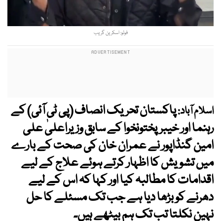
فوٹو: اسکرین گریب
پاکستان تحریک انصاف (پی ٹی آئی) کے
اسلام آباد:
رہنما اور خیبرپختونخوا کے سابق وزیراعلیٰ علی
امین گنڈاپور نے عمران خان کی صحت کے بارے
میں تشویش کا اظہار کرتے ہوئے علاج کے لیے
اقدامات کا مطالبہ کیا اور کہا کہ اس کے لیے
دھرنے کو بڑھا دیا ہے جب تک مسئلے کا حل
نہین نکلتا تب تک ہم بیٹھے ہیں۔