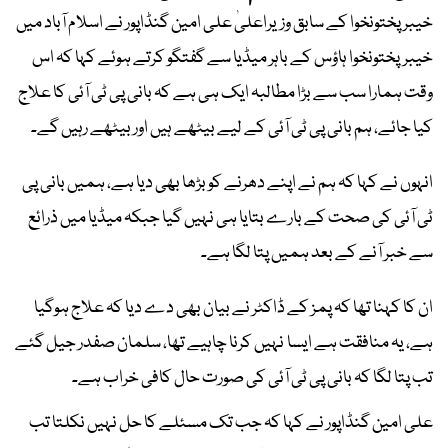
خیبر پختونخوا کے سابق وزیراعلیٰ علی امین گنڈاپور نے اسلام آباد میں
خیبرپختونخوا ہاؤس کے باہر میڈیا سے گفتگو کرتے ہوئے کہا کہ اس
وقت ہمارا سب سے بڑا مطالبہ ایک ہی ہے کہ بانی پی ٹی آئی کا علاج
کیا جائے، ہم بانی پی ٹی آئی کے لیے بیٹھے ہیں اور بیٹھے رہیں گے۔
انہوں نے کہا کہ ہم نے اپنے دھرنے کو بڑھا بھی دیا ہے، ہمیں بانی پی
ٹی آئی کی صحت کے بارے بتایا ہی نہیں گیا جبکہ میڈیا میں ذرائع
سے خبر آنے کے بعد ہمیں پتا لگا ہے۔
ان کا کہنا تھا کہ پمز کے ڈاکٹر نے بیان بھی دے دیا کہ علاج ہوگیا
ہے، یہ منافقت ہے ایسا نہیں کرنا چاہیے تھا، سلمان صفدر جیل گئے
تب پتا لگا کہ بانی پی ٹی آئی کی صورت حال کافی خراب ہے۔
علی امین گنڈاپور نے کہا کہ جب تک مسئلے کا حل نہیں نکلتا تب