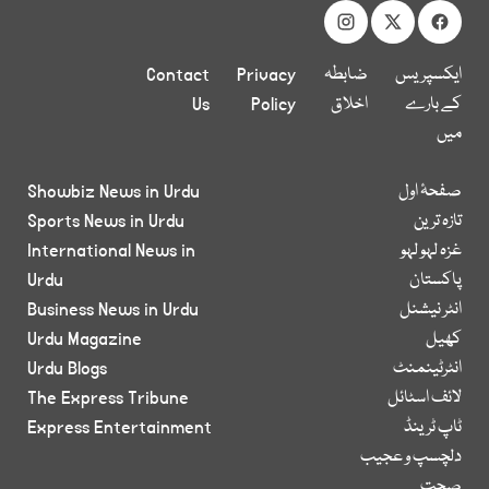
ایکسپریس
ضابطہ
Privacy
Contact
کے بارے
اخلاق
Policy
Us
میں
صفحۂ اول
Showbiz News in Urdu
تازہ ترین
Sports News in Urdu
غزہ لہو لہو
International News in
پاکستان
Urdu
انٹر نیشنل
Business News in Urdu
کھیل
Urdu Magazine
انٹرٹینمنٹ
Urdu Blogs
لائف اسٹائل
The Express Tribune
ٹاپ ٹرینڈ
Express Entertainment
دلچسپ و عجیب
صحت