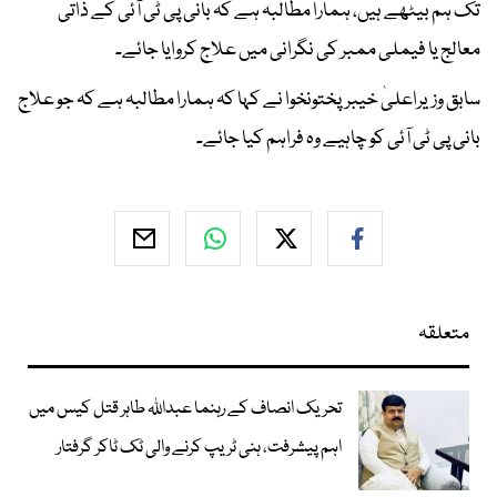
تک ہم بیٹھے ہیں، ہمارا مطالبہ ہے کہ بانی پی ٹی آئی کے ذاتی
معالج یا فیملی ممبر کی نگرانی میں علاج کروایا جائے۔
سابق وزیراعلیٰ خیبرپختونخوا نے کہا کہ ہمارا مطالبہ ہے کہ جو علاج
بانی پی ٹی آئی کو چاہیے وہ فراہم کیا جائے۔
متعلقہ
تحریک انصاف کے رہنما عبداللہ طاہر قتل کیس میں
اہم پیشرفت، ہنی ٹریپ کرنے والی ٹک ٹاکر گرفتار