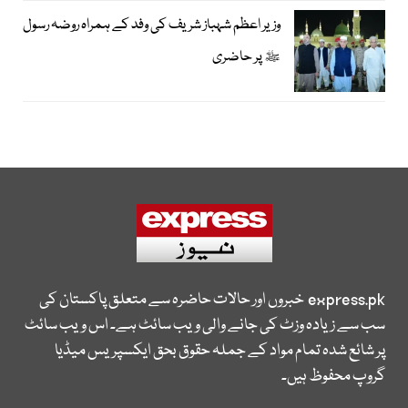
وزیر اعظم شہباز شریف کی وفد کے ہمراہ روضہ رسول
ﷺ پر حاضری
express.pk
خبروں اور حالات حاضرہ سے متعلق پاکستان کی
سب سے زیادہ وزٹ کی جانے والی ویب سائٹ ہے۔ اس ویب سائٹ
پر شائع شدہ تمام مواد کے جملہ حقوق بحق ایکسپریس میڈیا
گروپ محفوظ ہیں۔