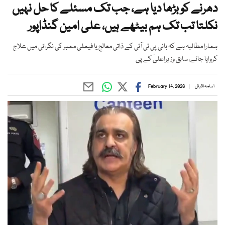
دھرنے کو بڑھا دیا ہے، جب تک مسئلے کا حل نہیں
نکلتا تب تک ہم بیٹھے ہیں، علی امین گنڈاپور
ہمارا مطالبہ ہے کہ بانی پی ٹی آئی کے ذاتی معالج یا فیملی ممبر کی نگرانی میں علاج
کروایا جائے، سابق وزیراعلیٰ کے پی
اسامہ اقبال
February 14, 2026