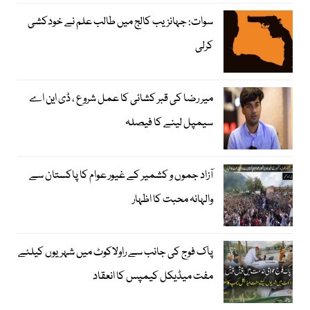
سوات: جہانزیب کالج میں طالب علم نے خودکشی
کرلی
میر رضا کی قبر کشائی کا عمل شروع ، ڈی این اے
سیمپل لینے کا فیصلہ
آزاد جموں و کشمیر کے غیور عوام کا پاکستان سے
والہانہ محبت کا اظہار
پاک فوج کی جانب سے راولاکوٹ میں شہریوں کیلئے
مفت میڈیکل کیمپس کا انعقاد