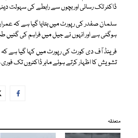
ڈاکٹر تک رسائی اور بچوں سے رابطے کی سہولت دینے 
ہوگئی ہے اور انہوں نے جیل میں فراہم کی گئیں طب
فرینڈ آف دی کورٹ کی رپورٹ میں کہا گیا ہے کہ ع
تشویش کا اظہار کرتے ہوئے ماہر ڈاکٹروں تک فوری ر
متعلقہ