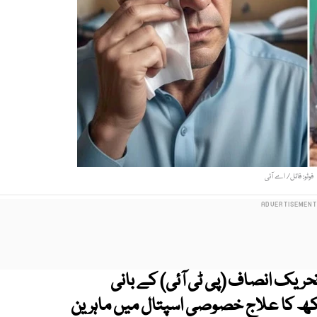
فوٹو: فائل/ اے آئی
 تحریک انصاف (پی ٹی آئی) کے بانی
نکھ کا علاج خصوصی اسپتال میں ماہرین