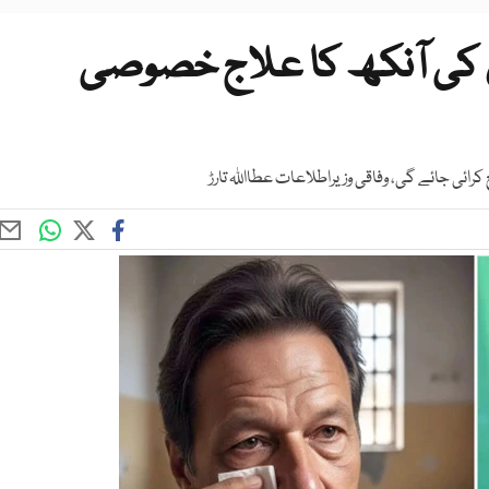
 کی آنکھ کا علاج خصوصی
ئی جائے گی، وفاقی وزیراطلاعات عطااللہ تارڑ