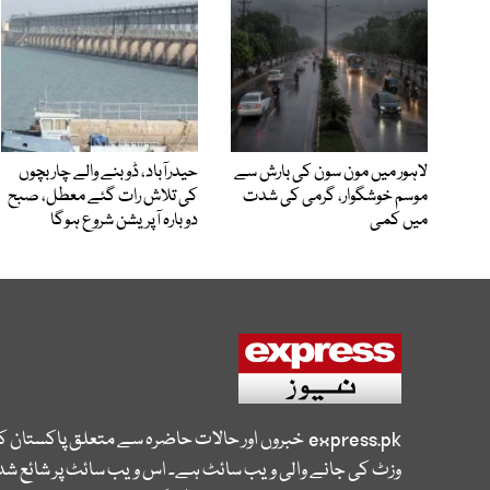
لاہور میں مون سون کی بارش سے
حیدرآباد، ڈوبنے والے چار بچوں
موسم خوشگوار، گرمی کی شدت
کی تلاش رات گئے معطل، صبح
میں کمی
دوبارہ آپریشن شروع ہوگا
express.pk
خبروں اور حالات حاضرہ سے متعلق پاکستان 
وزٹ کی جانے والی ویب سائٹ ہے۔ اس ویب سائٹ پر شائع شدہ