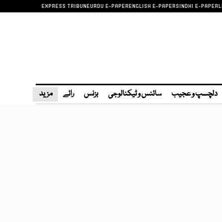
EXPRESS TRIBUNE
URDU E-PAPER
ENGLISH E-PAPER
SINDHI E-PAPER
L
دلچسپ و عجیب
سائنس و ٹیکنالوجی
بزنس
رائے
مزید