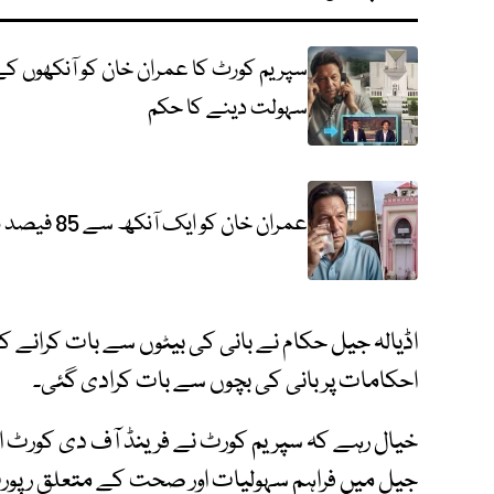
سپریم کورٹ کا عمران خان کو آنکھوں کے 
سہولت دینے کا حکم
عمران خان کو ایک آنکھ سے 85 فیصد نظر آنا بند ہوگیا، سپریم کورٹ میں رپورٹ پیش
اڈیالہ جیل حکام نے بانی کی بیٹوں سے بات کرانے 
احکامات پر بانی کی بچوں سے بات کرادی گئی۔
خیال رہے کہ سپریم کورٹ نے فرینڈ آف دی کورٹ 
جیل میں فراہم سہولیات اور صحت کے متعلق رپورٹ