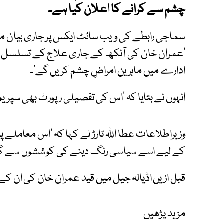
چشم سے کرانے کا اعلان کیا ہے۔
سماجی رابطے کی ویب سائٹ ایکس پر جاری بیان میں 
‘عمران خان کی آنکھ کے جاری علاج کے تسلسل م
ادارے میں ماہرین امراضِ چشم کریں گے’۔
انہوں نے بتایا کہ ‘اس کی تفصیلی رپورٹ بھی سپری
وزیراطلاعات عطا اللہ تارڑ نے کہا کہ ‘اس معاملے پر 
کے لیے اسے سیاسی رنگ دینے کی کوششوں سے گریز
قبل ازیں اڈیالہ جیل میں قید عمران خان کی ان کے
مزید پڑھیں