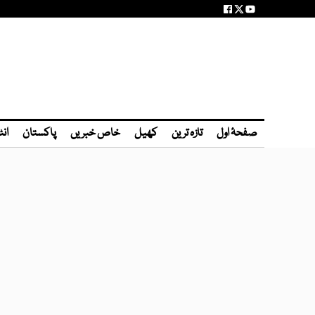
صفحۂ اول
تازہ ترین
کھیل
خاص خبریں
پاکستان
انٹ