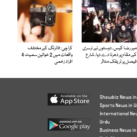
میر رضا کیس، دوستوں نے نرسری
کراچی: فائرنگ کے مختلف
کے مقام پر دھرنا دے دیا، شارع
واقعات میں 2 خواتین سمیت 4
فیصل پر ٹریفک متاثر
افراد زخمی
Showbiz News in
Sports News in U
International Ne
Urdu
Business News in