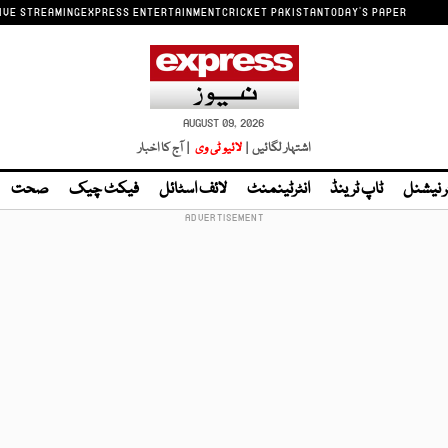
IVE STREAMING
EXPRESS ENTERTAINMENT
CRICKET PAKISTAN
TODAY'S PAPER
AUGUST 09, 2026
اشتہار لگائیں |
لائیو ٹی وی
| آج کا اخبار
ر نیشنل
ٹاپ ٹرینڈ
انٹرٹینمنٹ
لائف اسٹائل
فیکٹ چیک
صحت