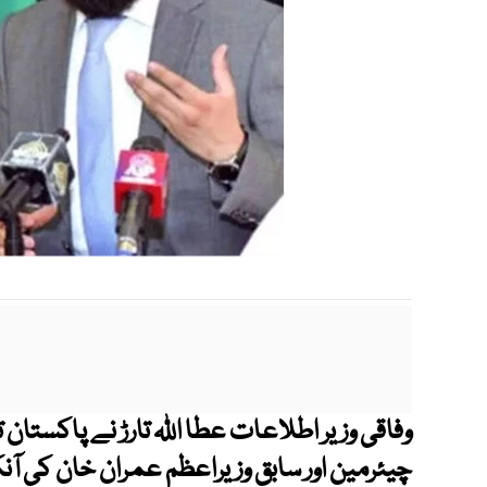
وفاقی وزیر اطلاعات عطا اللہ تارڑ نے پاکستان
چیئرمین اور سابق وزیراعظم عمران خان کی آ