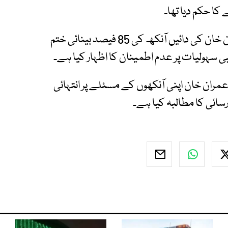
کا حکم دیا تھا۔
سلمان صفدر کی رپورٹ میں بتایا گیا ہے کہ عمران خان کی دائیں آنکھ کی 85 فیصد بینائی ختم
ی سہولیات پر عدم اطمینان کا اظہار کیا ہے۔
مران خان اپنی آنکھوں کے مسئلے پر انتہائی
سائی کا مطالبہ کیا ہے۔