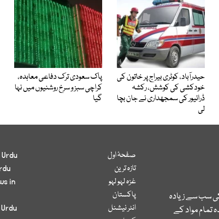
حیدرآباد، کوٹری بیراج پر خاتون کی
پاک سعودی ترک دفاعی معاہدہ،
خودکشی کی کوشش، رکشہ
کراچی سبز و سرخ روشنیوں میں نہا
ڈرائیور کی سمجھداری نے جان بچا
گیا
لی
صفحۂ اول
 Urdu
تازہ ترین
rdu
غزہ لہو لہو
ws in
پاکستان
کی سب سے زیادہ
انٹر نیشنل
 Urdu
 تمام مواد کے