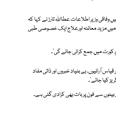
وفاقی وزیر اطلاعات عطااللہ تارڑ نے کہا کہ
یں مزید معائنہ اورعلاج ایک خصوصی طبی
م کورٹ میں جمع کرائی جائے گی’۔
قیاس آرائیوں، بے بنیاد خبروں اور ذاتی مفاد
 کیا جائے’۔
 بیٹوں سے فون پر بات بھی کرادی گئی ہے۔