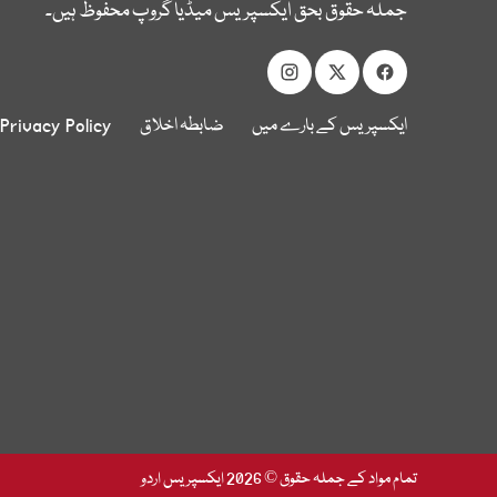
جملہ حقوق بحق ایکسپریس میڈیا گروپ محفوظ ہیں۔
ایکسپریس کے بارے میں
ضابطہ اخلاق
Privacy Policy
تمام مواد کے جملہ حقوق © 2026 ایکسپریس اردو