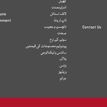
کھیل
انٹرٹینمنٹ
لائف اسٹائل
bune
ٹاپ ٹرینڈ
inment
دلچسپ و عجیب
Contact Us
صحت
سونے کے نرخ
پیٹرولیم مصنوعات کی قیمتیں
سائنس و ٹیکنالوجی
بلاگ
بزنس
ویڈیوز
جرائم