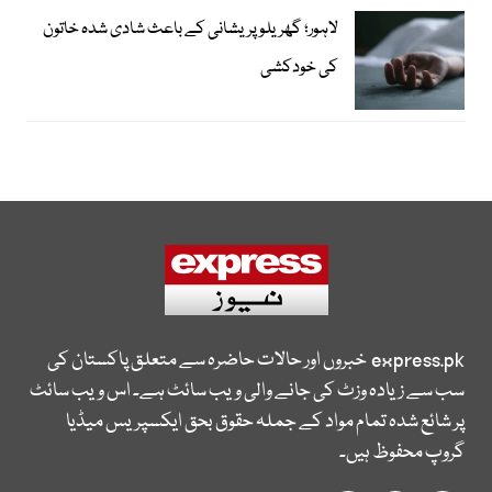
لاہور؛ گھریلو پریشانی کے باعث شادی شدہ خاتون
کی خودکشی
express.pk
خبروں اور حالات حاضرہ سے متعلق پاکستان کی
سب سے زیادہ وزٹ کی جانے والی ویب سائٹ ہے۔ اس ویب سائٹ
پر شائع شدہ تمام مواد کے جملہ حقوق بحق ایکسپریس میڈیا
گروپ محفوظ ہیں۔