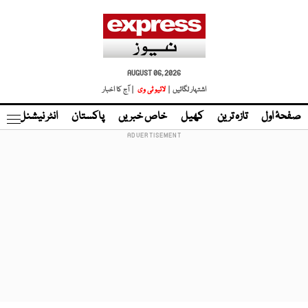
AUGUST 06, 2026
اشتہار لگائیں |
لائیو ٹی وی
| آج کا اخبار
صفحۂ اول
تازہ ترین
کھیل
خاص خبریں
پاکستان
انٹر نیشنل
ٹا