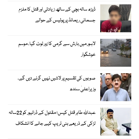
ڈیڑھ سالہ بچی کے ساتھ زیادتی اور قتل کا ملزم
جسمانی ریمانڈ پر پولیس کے حوالے
لاہور میں بارش سے گرمی کا زور ٹوٹ گیا، موسم
خوشگوار
صوبوں کی تقسیم پر لاشیں نہیں گرنے دیں گے،
وزیراعلیٰ سندھ
عبداللہ طاہر قتل کیس؛ مقتول کے ڈرائیور کو 22سالہ
لڑکی کے ذریعے ہنی ٹریپ کیے جانے کا انشکاف