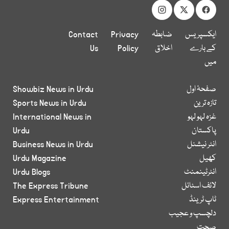
ایکسپریس
ضابطہ
Privacy
Contact
کے بارے
اخلاق
Policy
Us
میں
صفحۂ اول
Showbiz News in Urdu
تازہ ترین
Sports News in Urdu
غزہ لہو لہو
International News in
پاکستان
Urdu
انٹر نیشنل
Business News in Urdu
کھیل
Urdu Magazine
انٹرٹینمنٹ
Urdu Blogs
لائف اسٹائل
The Express Tribune
ٹاپ ٹرینڈ
Express Entertainment
دلچسپ و عجیب
صحت