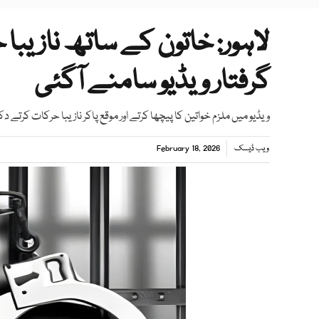
لاہور: خاتون کے ساتھ نازیبا 
گرفتار ویڈیو سامنے آگئی
ویڈیو میں ملزم خواتین کا پیچھا کرتے اور موقع پاکر نازیبا حرکات کرتے د
ویب ڈیسک
February 18, 2026