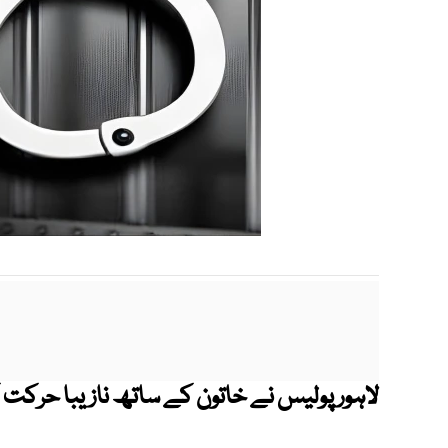
لاہور پولیس نے خاتون کے ساتھ نازیبا حرکت کر