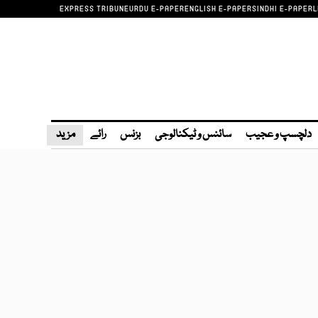
EXPRESS TRIBUNE
URDU E-PAPER
ENGLISH E-PAPER
SINDHI E-PAPER
L
دلچسپ و عجیب
سائنس و ٹیکنالوجی
بزنس
رائے
مزید