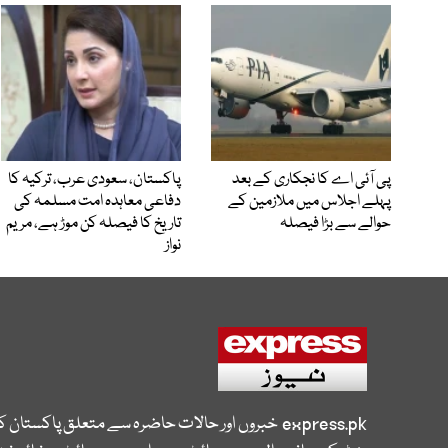
پی آئی اے کا نجکاری کے بعد
پاکستان، سعودی عرب، ترکیہ کا
پہلے اجلاس میں ملازمین کے
دفاعی معاہدہ امت مسلمہ کی
حوالے سے بڑا فیصلہ
تاریخ کا فیصلہ کن موڑ ہے، مریم
نواز
express.pk
خبروں اور حالات حاضرہ سے متعلق پاکستان 