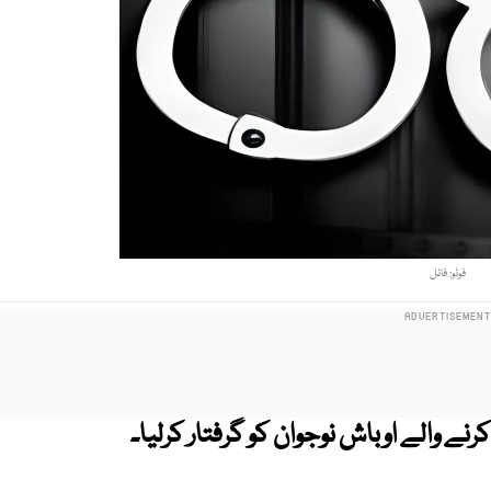
فوٹو: فائل
نے والے اوباش نوجوان کو گرفتار کرلیا۔