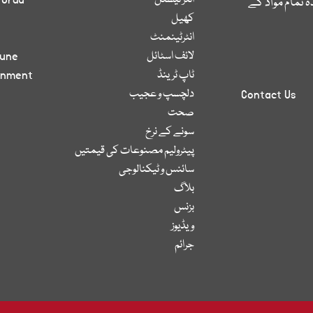
انٹر نیشنل
 Urdu
 تمام مواد کے
کھیل
انٹرٹینمنٹ
لائف اسٹائل
bune
ٹاپ ٹرینڈ
inment
دلچسپ و عجیب
Contact Us
صحت
سونے کے نرخ
پیٹرولیم مصنوعات کی قیمتیں
سائنس و ٹیکنالوجی
بلاگ
بزنس
ویڈیوز
جرائم