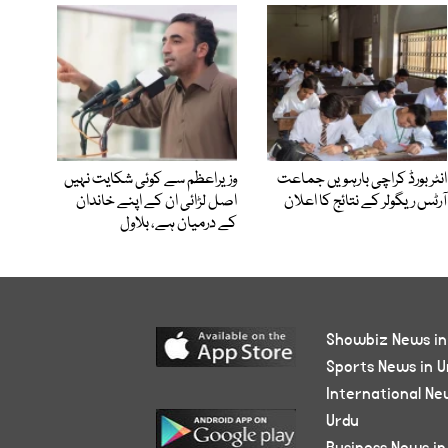
انٹر بورڈ کراچی بارہویں جماعت
وزیراعظم سے کوئی شکایت نہیں
آرٹس ریگولر کے نتائج کا اعلان
اصل لڑائی ان کے اپنے خاندان
کے درمیان ہے، بلاول
Showbiz News in
Sports News in U
International Ne
Urdu