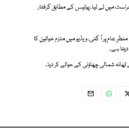
حراست میں لے لیا، پولیس کے مطابق گرفتار
رِ عام پر آ گئی، ویڈیو میں ملزم خواتین کا
دیتا ہے۔
 تھانہ شمالی چھاؤنی کے حوالے کر دیا۔