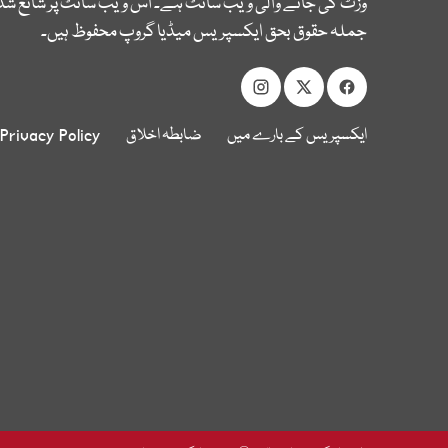
وزٹ کی جانے والی ویب سائٹ ہے۔ اس ویب سائٹ پر شائع شدہ
جملہ حقوق بحق ایکسپریس میڈیا گروپ محفوظ ہیں۔
ایکسپریس کے بارے میں
ضابطہ اخلاق
Privacy Policy