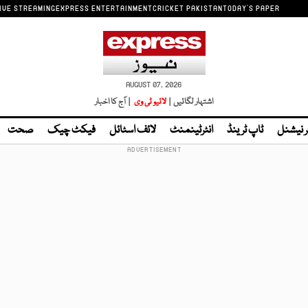
IVE STREAMING
EXPRESS ENTERTAINMENT
CRICKET PAKISTAN
TODAY'S PAPER
AUGUST 07, 2026
اشتہار لگائیں |
لائیو ٹی وی
| آج کا اخبار
ر نیشنل
ٹاپ ٹرینڈ
انٹرٹینمنٹ
لائف اسٹائل
فیکٹ چیک
صحت