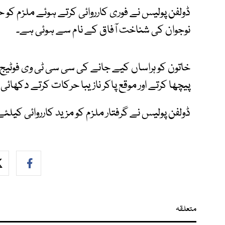
ڈولفن پولیس نے فوری کارروائی کرتے ہوئے ملزم کو 
نوجوان کی شناخت آفاق کے نام سے ہوئی ہے۔
خاتون کو ہراساں کیے جانے کی سی سی ٹی وی فوٹیج منظ
پیچھا کرتے اور موقع پاکر نازیبا حرکات کرتے دکھائی 
ڈولفن پولیس نے گرفتار ملزم کو مزید کارروائی کیلئے
متعلقہ