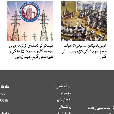
خیبرپختونخوا اسمبلی؛ تاحیات
فیسکو کی نجکاری: ترکیہ، چینی
بلیو پاسپورٹ کی شق واپس لے لی
سرمایہ کاروں سمیت 12 ملکی و
گئی
غیر ملکی گروپ میدان میں
صفحۂ اول
 Urdu
تازہ ترین
rdu
غزہ لہو لہو
ws in
پاکستان
کی سب سے زیادہ