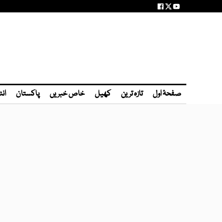
صفحۂ اول
تازہ ترین
کھیل
خاص خبریں
پاکستان
انٹ