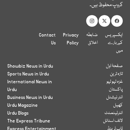
گروپ محفوظ ہیں۔
ایکسپریس
ضابطہ
Privacy
Contact
کے بارے
اخلاق
Policy
Us
میں
صفحۂ اول
Showbiz News in Urdu
تازہ ترین
Sports News in Urdu
غزہ لہو لہو
International News in
پاکستان
Urdu
انٹر نیشنل
Business News in Urdu
کھیل
Urdu Magazine
انٹرٹینمنٹ
Urdu Blogs
لائف اسٹائل
The Express Tribune
ٹاپ ٹرینڈ
Express Entertainment