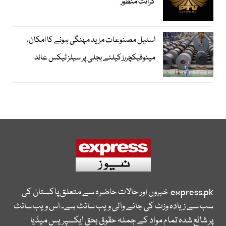
گرانٹ منظور
اسٹیل مصنوعات مزید مہنگی ہونے کا امکان،
مینوفیکچررزکیلئے بجلی پر سیلز ٹیکس عائد
express.pk
خبروں اور حالات حاضرہ سے متعلق پاکستان کی
سب سے زیادہ وزٹ کی جانے والی ویب سائٹ ہے۔ اس ویب سائٹ
پر شائع شدہ تمام مواد کے جملہ حقوق بحق ایکسپریس میڈیا