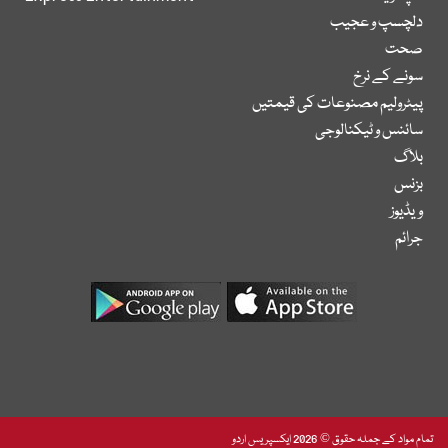
دلچسپ و عجیب
صحت
سونے کے نرخ
پیٹرولیم مصنوعات کی قیمتیں
سائنس و ٹیکنالوجی
بلاگ
بزنس
ویڈیوز
جرائم
تمام مواد کے جملہ حقوق © 2026 ایکسپریس اردو