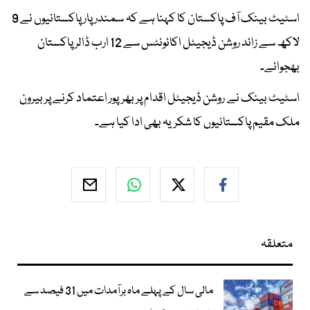
اسٹیٹ بینک آف پاکستان کا کہنا ہے کہ سمندر پار پاکستانیوں نے 9
لاکھ سے زائد روشن ڈیجیٹل اکائونٹس سے 12 ارب ڈالر پاکستان
بھجوائے۔
اسٹیٹ بینک نے روشن ڈیجیٹل اقدام پر بھرپور اعتماد کرنے پر بیرون
ملک مقیم پاکستانیوں کا شکریہ بھی ادا کیا ہے۔
متعلقہ
مالی سال کے پہلے ماہ برآمدات میں 31 فیصد سے