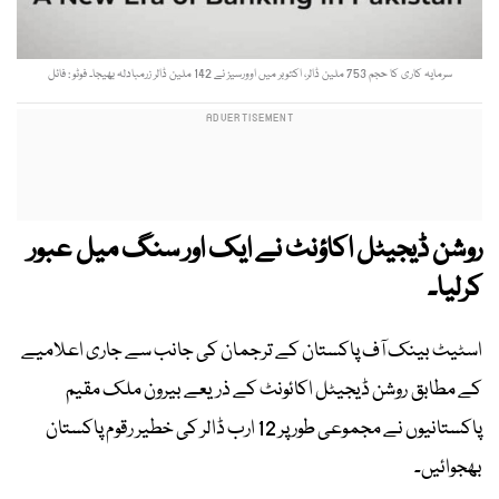
سرمایہ کاری کا حجم 753 ملین ڈالر، اکتوبر میں اوورسیز نے 142 ملین ڈالر زرمبادلہ بھیجا۔ فوٹو : فائل
روشن ڈیجیٹل اکاؤنٹ نے ایک اور سنگ میل عبور
کرلیا۔
اسٹیٹ بینک آف پاکستان کے ترجمان کی جانب سے جاری اعلامیے
کے مطابق روشن ڈیجیٹل اکائونٹ کے ذریعے بیرون ملک مقیم
پاکستانیوں نے مجموعی طور پر 12 ارب ڈالر کی خطیر رقوم پاکستان
بھجوائیں۔