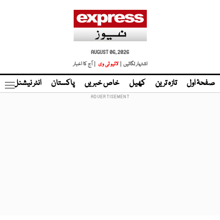
AUGUST 06, 2026
اشتہار لگائیں |
لائیو ٹی وی
| آج کا اخبار
صفحۂ اول
تازہ ترین
کھیل
خاص خبریں
پاکستان
انٹر نیشنل
ٹا