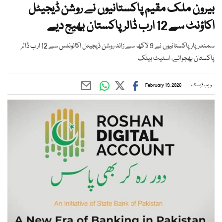
بیرون ملک مقیم پاکستانیوں نے روشن ڈیجیٹل
اکاؤنٹ سے 12 ارب ڈالر پاکستان بھیج دیے
سمندر پار پاکستانیوں نے 9 لاکھ سے زائد روشن ڈیجیٹل اکائونٹس سے 12 ارب ڈالر
پاکستان بھجوائے، اسٹیٹ بینک
ویب ڈیسک
February 19, 2026