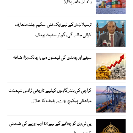
زائد اضافہ ریکارڈ
ترسیلاتِ زر کے لیے ایک نئی اسکیم جلد متعارف
کرائی جائے گی، گورنر اسٹیٹ بینک
سونے اور چاندی کی قیمتوں میں اچانک بڑا اضافہ
کراچی کی بندرگاہوں کیلیے تاریخی ٹرانس شپمنٹ
مراعاتی پیکیج، بڑے ریلیف کا اعلان
پی ٹی وی کو چلانے کے لیے 13 ارب روپے کی ضمنی