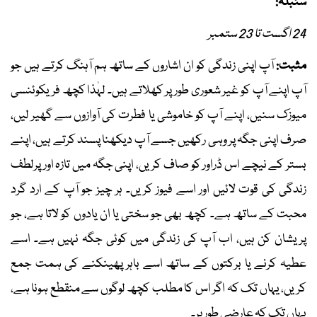
سنبلہ:
24 اگست تا 23 ستمبر
مثبت:
آپ اپنی زندگی کو ان اشاروں کے ساتھ ہم آہنگ کرتے ہیں جو
آپ اپنے آپ کو غیر شعوری طور پر کھلاتے ہیں۔ لہٰذا کچھ فریکوئنسی
میوزک سنیں، اپنے آپ کو خاموشی یا فطرت کی آوازوں سے گھیر لیں،
صرف اپنی جگہ پر وہی رکھیں جسے آپ دیکھنا پسند کرتے ہیں، اپنے
بستر کے نیچے اس ڈراور کو صاف کریں، اپنی جگہ میں تازہ اور پرلطف
زندگی کی قوت لائیں اور اسے فیوز کریں۔ ہر چیز جو آپ کے ارد گرد
محبت کے ساتھ ہے۔ کچھ بھی جو سختی یا ان یادوں کو لاتا ہے، جو
پریشان کن ہیں، اب آپ کی زندگی میں کوئی جگہ نہیں ہے۔ اسے
عطیہ کرنے یا برکتوں کے ساتھ اسے باہر پھینکنے کی ہمت جمع
کریں، یہاں تک کہ اگر اس کا مطلب کچھ لوگوں سے منقطع ہونا ہے،
یہاں تک کہ عارضی طور پر۔