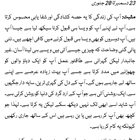
23 دسمبر تا 20 جنوری
مثبت:
آپ کی زندگی کا یہ حصہ کشادگی اور شفا یابی محسوس کرتا
ہے۔ آپ نے اپنے آپ کو ویسا ہی قبول کرنا سیکھ لیا ہے جیسا آپ
ہیں، آپ دوسروں کو بھی ویسا ہی قبول کرنے میں کافی اچھے ہیں۔ نئی
پائی گئی وضاحت کہ چیزیں جیسے آتی ہیں ویسے ہی لینا آسان، غیر
جانبدار لیکن گہرائی سے طاقتور عمل آپ کو ایک دباؤ والوں کو
چھوڑنے میں مدد کرتا ہے جسے آپ بہت زیادہ عرصے سے اپنے
ساتھ لے جارہے ہوں گے۔ آپ کے دل کی گہری ترین، سایہ دار جگہوں
سے، ایک روشنی آتی ہے جو آپ کے ارد گرد کی دنیا کو روشن کرتی ہے۔
آپ شاید اسے ابھی تک نہیں دیکھ سکے لیکن یہ کرتا ہے۔ لہٰذا جو
کچھ بھی آپ کر رہے ہیں یا بن رہے ہیں اس کے ساتھ جاری رکھیں
کیونکہ یہ کام کر رہا ہے۔