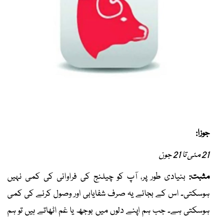
جوزا:
21 مئی تا 21 جون
مثبت:
بنیادی طور پر، آپ کو چیلنج کی فراوانی کی کمی نہیں
ہوسکتی۔ اس کے بجائے یہ صرف شفایابی اور وصول کرنے کی کمی
ہوسکتی ہے۔ جب ہم اپنے دلوں میں بوجھ یا غم اٹھاتے ہیں تو ہم