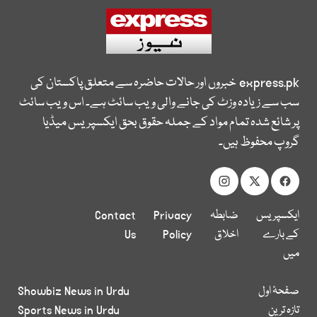
express.pk
خبروں اور حالات حاضرہ سے متعلق پاکستان کی
سب سے زیادہ وزٹ کی جانے والی ویب سائٹ ہے۔ اس ویب سائٹ
پر شائع شدہ تمام مواد کے جملہ حقوق بحق ایکسپریس میڈیا
گروپ محفوظ ہیں۔
ایکسپریس
ضابطہ
Privacy
Contact
کے بارے
اخلاق
Policy
Us
میں
صفحۂ اول
Showbiz News in Urdu
تازہ ترین
Sports News in Urdu