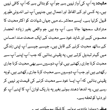
مثبت:
یہ آپ کی آواز نہیں ہے جو آپ کو بتاتی ہے کہ آپ کافی نہیں
ہیں۔ یہ کسی اور کے الفاظ اور اعمال ہیں جنہیں آپ نے اندرونی طور پر
قبول کرلیا ہے۔ ایسے معاشرے میں جہاں شہادت کو اکثر محبت کا
مترادف سمجھا جاتا ہے، آپ وہ ہیں جو واقعی بغیر زیادہ انحصار
محسوس کیے اور شاید خود سے محبت کے ایک صحت مند احساس
کے ساتھ محبت کرنے کے قابل ہیں۔ جیسے جیسے آپ اپنی زندگی
میں گیئر تبدیل کرتے ہیں، یہ یقینی بنائیں کہ جب آپ اپنے آپ سے
محبت کرنا جاری رکھتے ہیں، تو آپ دوسروں سے بھی محبت کرنا جاری
رکھتے ہیں اور جب آپ دوسروں سے محبت کرنا جاری رکھتے ہیں، تو یہ
یقینی بنائیں کہ آپ ایسا خود سے محبت کرنے کی قیمت پر نہیں کر
رہے ہیں۔ یہ اندھا دھند ہوئے بغیر یہ باریک توازن آپ کا اپنے آپ کو
اور دنیا کو تحفہ ہے۔
منفی:
بہت زیادہ بے پرواہی کا شکار ہو سکتے ہیں۔