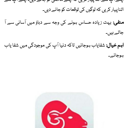
اتنا پیار کریں کہ لوگوں کی توقعات کو جانے دیں۔
منفی:
بہت زیادہ حساس ہونے کی وجہ سے دباؤ میں آسانی سے آ
جاتے ہیں۔
اہم خیال:
شفایاب ہوجائیں تاکہ دنیا آپ کی موجودگی میں شفا یاب
ہوجائے۔