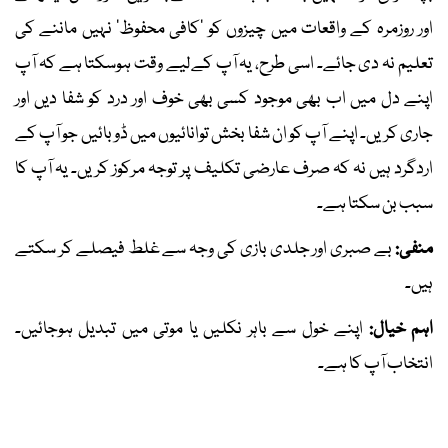
اور روزمرہ کے واقعات میں چیزوں کو ’کافی محفوظ‘ نہیں ماننے کی
تعلیم نہ دی جائے۔ اسی طرح، یہ آپ کےلیے وقت ہوسکتا ہے کہ آپ
اپنے دل میں اب بھی موجود کسی بھی خوف اور درد کو شفا دیں اور
جاری کریں۔ اپنے آپ کو ان شفا بخش توانائیوں میں ڈوبائیں جو آپ کے
اردگرد ہیں نہ کہ صرف عارضی تکلیف پر توجہ مرکوز کریں۔ یہ آپ کا
سبب بن سکتا ہے۔
منفی:
بے صبری اور جلدی بازی کی وجہ سے غلط فیصلے کر سکتے
ہیں۔
اہم خیال:
اپنے خول سے باہر نکلیں یا موتی میں تبدیل ہوجائیں۔
انتخاب آپ کا ہے۔