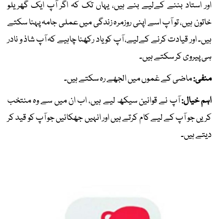
اور استاد بننے کےلیے بنے ہیں، یہاں تک کہ اگر آپ ایک گھریلو
خاتون ہیں، تو آپ اسے اپنی روزمرہ زندگی میں عملی جامہ پہنا سکتے
ہیں۔ اور قیادت کرنے کےلیے، آپ کو یاد رکھنا چاہیے کہ آپ شاذ و نادر
ہی پیروی کر سکتے ہیں۔
منفی:
ماضی کے غموں میں الجھے رہ سکتے ہیں۔
اہم خیال:
آپ نے قوانین سیکھ لیے ہیں، اب ان میں سے وہ منتخب
کریں جو آپ کے لیے کام کرتے ہیں اور انہیں جھکائیں جو آپ کو قید کر
دیتے ہیں۔