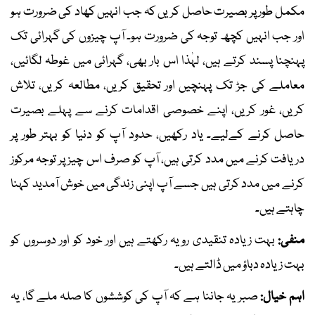
مکمل طور پر بصیرت حاصل کریں کہ جب انہیں کھاد کی ضرورت ہو
اور جب انہیں کچھ توجہ کی ضرورت ہو۔ آپ چیزوں کی گہرائی تک
پہنچنا پسند کرتے ہیں، لہٰذا اس بار بھی، گہرائی میں غوطہ لگائیں،
معاملے کی جڑ تک پہنچیں اور تحقیق کریں، مطالعہ کریں، تلاش
کریں، غور کریں، اپنے خصوصی اقدامات کرنے سے پہلے بصیرت
حاصل کرنے کےلیے۔ یاد رکھیں، حدود آپ کو دنیا کو بہتر طور پر
دریافت کرنے میں مدد کرتی ہیں، آپ کو صرف اس چیز پر توجہ مرکوز
کرنے میں مدد کرتی ہیں جسے آپ اپنی زندگی میں خوش آمدید کہنا
چاہتے ہیں۔
منفی:
بہت زیادہ تنقیدی رویہ رکھتے ہیں اور خود کو اور دوسروں کو
بہت زیادہ دباؤ میں ڈالتے ہیں۔
اہم خیال:
صبر یہ جاننا ہے کہ آپ کی کوششوں کا صلہ ملے گا، یہ