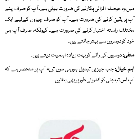
میں وہ حوصلہ افزائی پکارنے کی ضرورت ہوتی ہے۔ آپ کو صرف اپنے
آپ پر یقین کرنے کی ضرورت ہے۔ آپ کو صرف چیزوں کےلیے ایک
مختلف راستہ اختیار کرنے کی ضرورت ہے۔ کیونکہ، صرف آپ ہی
خود کو دوسروں سے بہتر جانتے ہیں۔
منفی:
دوسروں کی رائے کو بہت زیادہ اہمیت دیتے ہیں۔
اہم خیال:
جب چیزیں تبدیل ہورہی ہوں تو یہ آپ پر منحصر ہے کہ
آپ اس تبدیلی کو اندرونی طور پر بھی بنائیں۔