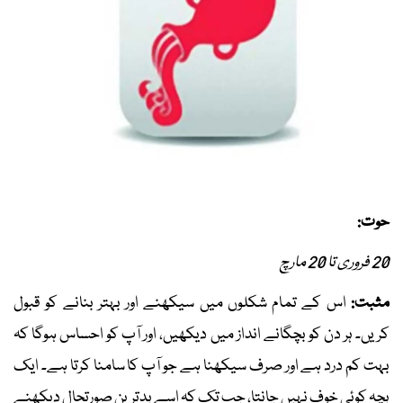
حوت:
20 فروری تا 20 مارچ
مثبت:
اس کے تمام شکلوں میں سیکھنے اور بہتر بنانے کو قبول
کریں۔ ہر دن کو بچگانے انداز میں دیکھیں، اور آپ کو احساس ہوگا کہ
بہت کم درد ہے اور صرف سیکھنا ہے جو آپ کا سامنا کرتا ہے۔ ایک
بچہ کوئی خوف نہیں جانتا، جب تک کہ اسے بدترین صورتحال دیکھنے