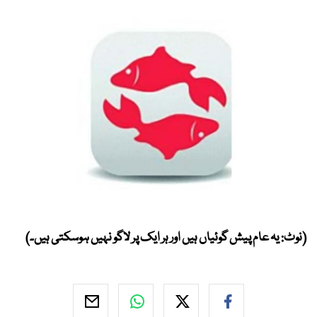
(نوٹ: یہ عام پیش گوئیاں ہیں اور ہر ایک پر لاگو نہیں ہوسکتی ہیں۔)