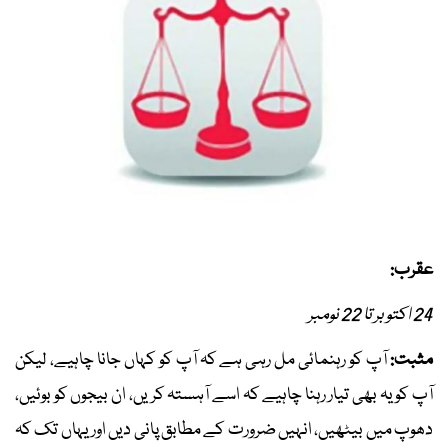
عقرب:
24 اکتوبر تا 22 نومبر
مثبت:
آپ کو رہنمائی مل رہی ہے کہ آپ کو کہاں جانا چاہیے، لیکن
آپ کو یہ بھی تیار رہنا چاہیے کہ اسے آہستہ کریں، ان بیجوں کو بوئیں،
دھوپ میں بیٹھیں، انہیں ضرورت کے مطابق پانی دیں اور یہاں تک کہ