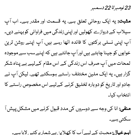
23 نومبر تا 22 دسمبر
مثبت:
یہ ایک روحانی تعلق ہے، یہ قسمت اور مقدر ہے۔ اب آپ
سیلاب کے دروازے کھولیں اور اپنی زندگی میں فراوانی کو بہنے دیں۔
آپ اپنی نسلی برکتوں کا فائدہ اٹھا رہے ہیں، آپ اپنے روشن ترین
خوابوں کو جینا چاہتے ہیں اور آپ جانتے ہیں کہ اپنے سب سے موجودہ
لمحات میں آپ صرف اس زندگی کے اس مقام کےلیے بے پناہ شکر
گزار ہیں۔ یہ ایک ملین مختلف راستے ہوسکتے تھے، لیکن آپ نے
جادو اور تاریخ کو دوبارہ تخلیق کرنے کےلیے اس مخصوص راستے کا
انتخاب کیا۔
منفی:
انا کی وجہ سے دوسروں کی مدد قبول کرنے میں مشکل پیش آ
سکتی ہے۔
اہم خیال:
محبت کے لیے آپ کا کھلا پن بے شمار برکتیں لایا ہے۔