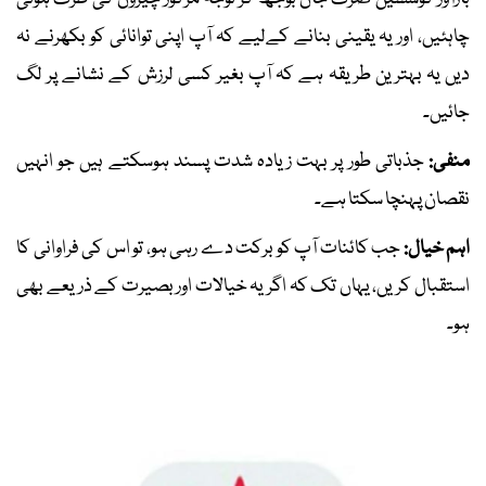
چاہئیں، اور یہ یقینی بنانے کےلیے کہ آپ اپنی توانائی کو بکھرنے نہ
دیں یہ بہترین طریقہ ہے کہ آپ بغیر کسی لرزش کے نشانے پر لگ
جائیں۔
منفی:
جذباتی طور پر بہت زیادہ شدت پسند ہوسکتے ہیں جو انہیں
نقصان پہنچا سکتا ہے۔
اہم خیال:
جب کائنات آپ کو برکت دے رہی ہو، تو اس کی فراوانی کا
استقبال کریں، یہاں تک کہ اگر یہ خیالات اور بصیرت کے ذریعے بھی
ہو۔