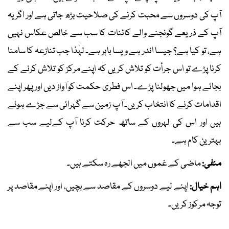
آپ کی دوسروں سے محبت کرنے کی صلاحیت بڑھ جاتی ہے اور اگر یہ
آپ کے ذریعے گونجنے والے کائنات کا سب سے خالص عکاس نہیں
ہے، تو کیا ہے؟ جیسا اندر ہے ویسا باہر ہے۔ لہٰذا جب تنازعہ کا سامنا
کرنا پڑے تو اس جرأت کو تلاش کریں کہ اپنے مرکز کو تلاش کرنے کے
بجائے ہوا میں جھولنا پڑے۔ اس فطری حکمت کو آواز دیں اور پھر اپنے
اقدامات کرنے کا انتخاب کریں۔ آپ زمین سے گہرائی سے جڑے ہوئے
ہیں اور اس کی لہروں کے ساتھ حرکت کرنا آپ کےلیے سب سے
بہترین کام ہے۔
منفی:
ماضی کے غموں میں الجھے رہ سکتے ہیں۔
اہم خیال:
اپنے لیے دوسروں کے مقاصد سے بچیں، اور اپنے مقاصد پر
توجہ مرکوز کریں۔