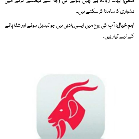
منفی:
بہت زیادہ بے چین ہونے کی وجہ سے فیصلے کرنے میں
دشواری کا سامنا کر سکتے ہیں۔
اہم خیال:
آپ کی روح میں ایسی یادیں ہیں جو تبدیل ہونے اور شفا پانے
کے لیے تیار ہیں۔