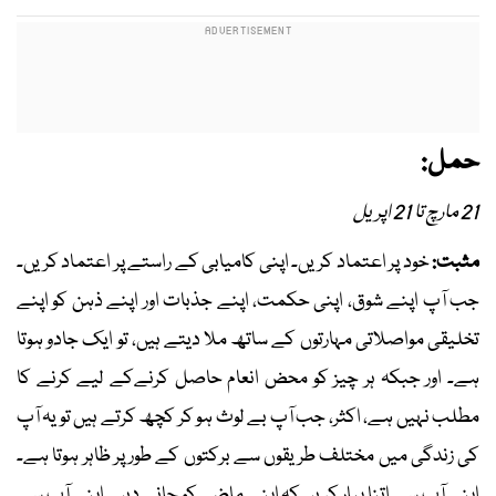
حمل:
21 مارچ تا 21 اپریل
مثبت:
خود پر اعتماد کریں۔ اپنی کامیابی کے راستے پر اعتماد کریں۔
جب آپ اپنے شوق، اپنی حکمت، اپنے جذبات اور اپنے ذہن کو اپنے
تخلیقی مواصلاتی مہارتوں کے ساتھ ملا دیتے ہیں، تو ایک جادو ہوتا
ہے۔ اور جبکہ ہر چیز کو محض انعام حاصل کرنےکے لیے کرنے کا
مطلب نہیں ہے، اکثر، جب آپ بے لوث ہو کر کچھ کرتے ہیں تو یہ آپ
کی زندگی میں مختلف طریقوں سے برکتوں کے طور پر ظاہر ہوتا ہے۔
اپنے آپ سے اتنا پیار کریں کہ اپنے ماضی کو جانے دیں۔ اپنے آپ سے