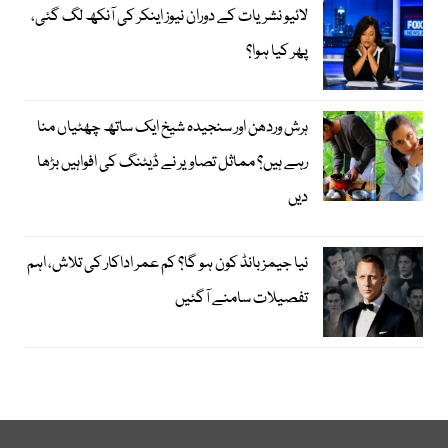
لائیو نشریات کے دوران نیوز اینکر کی آنکھ لگ گئی،
پھر کیا ہوا؟
ہرش وردھن اور سنجیدہ شیخ ایک ساتھ چھٹیاں منا
رہے ہیں؟ مماثل تصاویر نے ڈیٹنگ کی افواہیں بڑھا
دیں
نیا جیمز بانڈ کون ہو گا؟ کم عمر اداکار کی تلاش، اہم
تفصیلات سامنے آگئیں