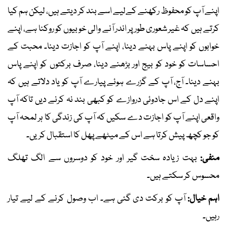
اپنے آپ کو محفوظ رکھنے کےلیے اسے بند کر دیتے ہیں، لیکن ہم کیا
کرتے ہیں کہ غیر شعوری طور پر اندر آنے والی خوبیوں کو روکنا ہے، اپنے
خوابوں کو اپنے پاس بہنے دینا، اپنے آپ کو اجازت دینا۔ محبت کے
احساسات کو خود کو بیج اور بڑھنے دینا، صرف برکتوں کو اپنے پاس
بہنے دینا۔ آج، آپ کے گزرے ہوئے پیارے آپ کو یاد دلاتے ہیں کہ
اپنے دل کے اس جادوئی دروازے کو کبھی بند نہ کرنے دیں تاکہ آپ
واقعی اپنے آپ کو اجازت دے سکیں کہ آپ کی زندگی کا ہر لمحہ آپ
کو جو کچھ پیش کرتا ہے اس کے میٹھے پھل کا استقبال کریں۔
منفی:
بہت زیادہ سخت گیر اور خود کو دوسروں سے الگ تھلگ
محسوس کر سکتے ہیں۔
اہم خیال:
آپ کو برکت دی گئی ہے۔ اب وصول کرنے کے لیے تیار
رہیں۔