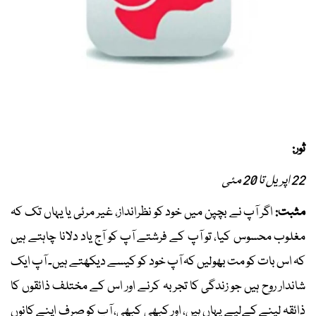
ثور:
22 اپریل تا 20 مئی
مثبت:
اگر آپ نے بچپن میں خود کو نظرانداز، غیر مرئی یا یہاں تک کہ
مغلوب محسوس کیا، تو آپ کے فرشتے آپ کو آج یاد دلانا چاہتے ہیں
کہ اس بات کو مت بھولیں کہ آپ خود کو کیسے دیکھتے ہیں۔ آپ ایک
شاندار روح ہیں جو زندگی کا تجربہ کرنے اور اس کے مختلف ذائقوں کا
ذائقہ لینے کےلیے یہاں ہیں، اور کبھی کبھی، آپ کو صرف اپنے کانوں