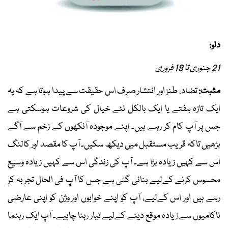
دلو:
21 جنوری تا 19 فروری
مثبت:
تضاد، طنز اور انتشار صرف اس حقیقت سے پیدا ہوتا ہے کہ یہ
ایک تازہ ہفتے یا ایک بالکل نئے خیال کی شروعات ہوسکتی ہے
جس پر آپ کام کر رہے ہیں۔ اپنے موجودہ آنکھوں کے زخم سے آگے
بڑھیں تاکہ قریب مستقبل میں دیکھ سکیں۔ آپ کا مقصد اور کالنگ
اس سے کہیں زیادہ بڑا ہے۔ آپ کی زندگی اس سے کہیں زیادہ وسیع
محسوس کرنے کےلیے بنائی گئی ہے جس کا آپ فی الحال تجربہ کر
رہے ہیں اور اس کےلیے، آپ کو اپنے خوابوں اور وژن کو اپنی عارضی
ناکامیوں سے زیادہ موقع دینے کےلیے تیار رہنا چاہیے۔ آپ ایک رہنما