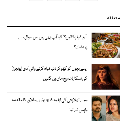
متعلقہ
’آج کیا پکائیں؟‘ کیا آپ بھی ہیں اس سوال سے
پریشان؟
اپنے بچوں کو کھو کر دنیا تباہ کرنے والی ’دی ایونجرز‘
کی اسکارلٹ وچ ماں بن گئیں
وجے تھلاپتی کی اہلیہ کا بڑا یوٹرن، طلاق کا مقدمہ
واپس لے لیا