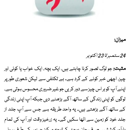
میزان:
24 ستمبر تا 23 اکتوبر
مثبت:
جو لوگ تصور کرنا چاہتے ہیں، ایک بچہ، ایک خواب یا کوئی اور
چیز، اچھی خبر کونے کے گرد ہے۔ بے تکلفی سے لیکن شعوری طور پر
اپنے آپ کو ہر اس چیز سے دور کریں جو غیر ضروری محسوس ہوتی ہے،
لوگوں کو اپنی زندگی کے ساتھ آگے بڑھنے دیں جبکہ آپ اپنی زندگی
کے ساتھ آگے بڑھتے ہیں۔ یہ واحد طریقہ ہے جس سے آپ جلد از
جلد خود کو زمین سے اٹھا سکیں گے۔ یہ زرخیز وقت اور آپ کی تمام
بارآور کوششیں صرف جان بوجھ کر توجہ مرکوز چیزوں کی طرف ہونی