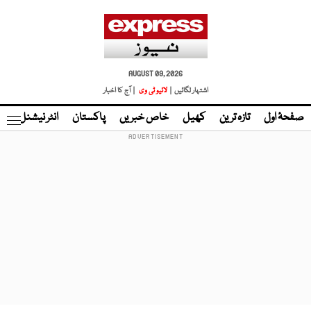
AUGUST 09, 2026
اشتہار لگائیں |
لائیو ٹی وی
| آج کا اخبار
صفحۂ اول
تازہ ترین
کھیل
خاص خبریں
پاکستان
انٹر نیشنل
ٹا