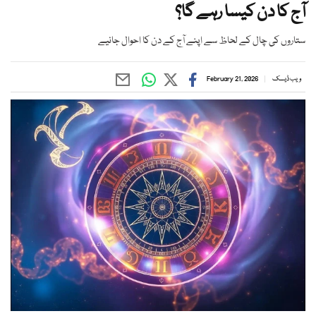
آج کا دن کیسا رہے گا؟
ستاروں کی چال کے لحاظ سے اپنے آج کے دن کا احوال جانیے
ویب ڈیسک
February 21, 2026