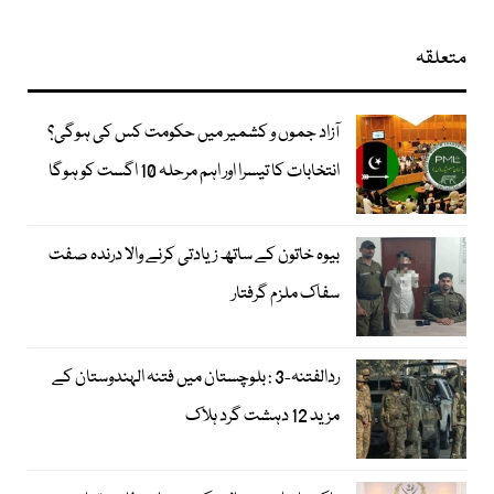
متعلقہ
آزاد جموں و کشمیر میں حکومت کس کی ہوگی؟
انتخابات کا تیسرا اور اہم مرحلہ 10 اگست کو ہوگا
بیوہ خاتون کے ساتھ زیادتی کرنے والا درندہ صفت
سفاک ملزم گرفتار
ردالفتنہ-3 : بلوچستان میں فتنہ الہندوستان کے
مزید 12 دہشت گرد ہلاک