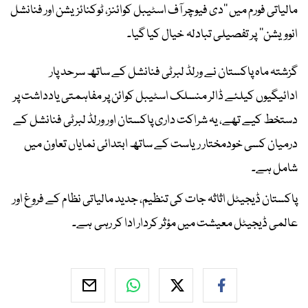
مالیاتی فورم میں ’’دی فیوچر آف اسٹیبل کوائنز، ٹوکنائزیشن اور فنانشل
انوویشن‘‘ پر تفصیلی تبادلہ خیال کیا گیا۔
گزشتہ ماہ پاکستان نے ورلڈ لبرٹی فنانشل کے ساتھ سرحد پار
ادائیگیوں کیلئے ڈالر منسلک اسٹیبل کوائن پر مفاہمتی یادداشت پر
دستخط کیے تھے، یہ شراکت داری پاکستان اور ورلڈ لبرٹی فنانشل کے
درمیان کسی خودمختار ریاست کے ساتھ ابتدائی نمایاں تعاون میں
شامل ہے۔
پاکستان ڈیجیٹل اثاثہ جات کی تنظیم، جدید مالیاتی نظام کے فروغ اور
عالمی ڈیجیٹل معیشت میں مؤثر کردار ادا کر رہی ہے۔