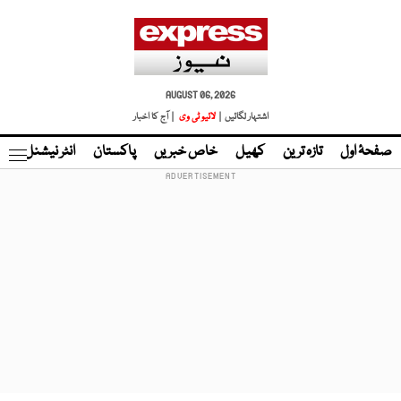
AUGUST 06, 2026
اشتہار لگائیں |
لائیو ٹی وی
| آج کا اخبار
صفحۂ اول
تازہ ترین
کھیل
خاص خبریں
پاکستان
انٹر نیشنل
ٹا