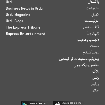
پاکستان
Urdu
انٹر نیشنل
Business News in Urdu
کھیل
Urdu Magazine
انٹرٹینمنٹ
Urdu Blogs
لائف اسٹائل
The Express Tribune
ٹاپ ٹرینڈ
Express Entertainment
دلچسپ و عجیب
صحت
سونے کے نرخ
پیٹرولیم مصنوعات کی قیمتیں
سائنس و ٹیکنالوجی
بلاگ
بزنس
ویڈیوز
جرائم