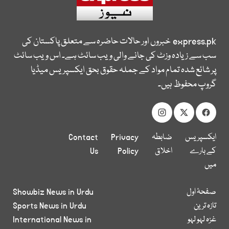
express.pk
خبروں اور حالات حاضرہ سے متعلق پاکستان کی
سب سے زیادہ وزٹ کی جانے والی ویب سائٹ ہے۔ اس ویب سائٹ
پر شائع شدہ تمام مواد کے جملہ حقوق بحق ایکسپریس میڈیا
گروپ محفوظ ہیں۔
ایکسپریس
ضابطہ
Privacy
Contact
کے بارے
اخلاق
Policy
Us
میں
صفحۂ اول
Showbiz News in Urdu
تازہ ترین
Sports News in Urdu
غزہ لہو لہو
International News in