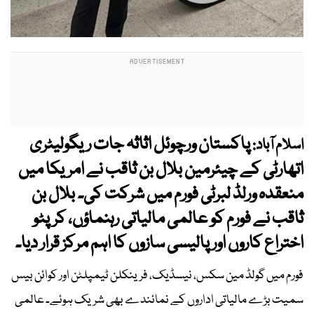
پاکستان ورچوئل اثاثہ جات ریگولیٹری
اسلام آباد:
اتھارٹی کے چیئرمین بلال بن ثاقب نے امریکا میں
منعقدہ ورلڈ لبرٹی فورم میں شرکت کی۔ بلال بن
ثاقب نے فورم کو عالمی مالیاتی رہنماؤں، کرپٹو
اختراع کاروں اور پالیسی سازوں کا اہم مرکز قرار دیا۔
فورم میں گولڈ مین سکس، نیسڈیک، فرینکلن ٹیمپلٹن اور کوائن بیس
سمیت بڑے مالیاتی اداروں کے نمائندے بھی شریک ہوئے۔ عالمی