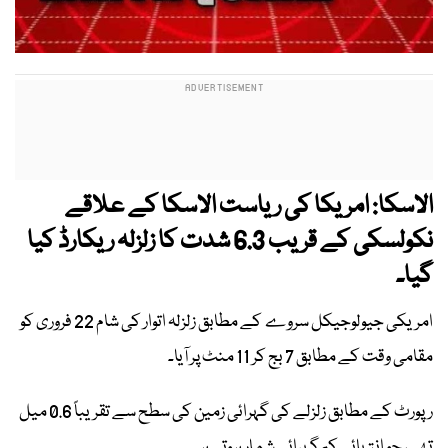
الاسکا: امریکا کی ریاست الاسکا کے علاقے
نکولسکی کے قریب 6.3 شدت کا زلزلہ ریکارڈ کیا
گیا۔
امریکی جیولوجیکل سروے کے مطابق زلزلہ اتوار کی شام 22 فروری کو
مقامی وقت کے مطابق 7 بج کر 11 منٹ پر آیا۔
رپورٹ کے مطابق زلزلے کی گہرائی زمین کی سطح سے تقریباً 0.6 میل
تھی، جو انتہائی کم گہرائی شمار ہوتی ہے۔