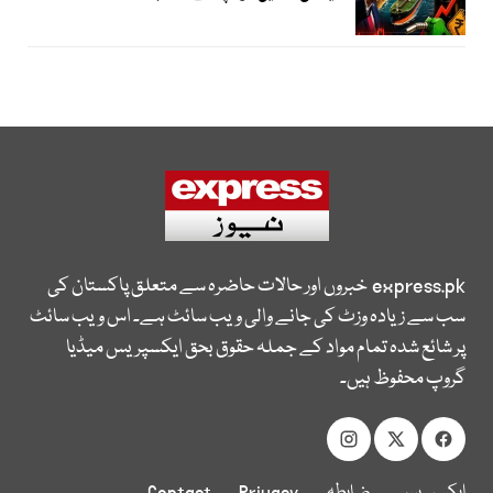
express.pk
خبروں اور حالات حاضرہ سے متعلق پاکستان کی
سب سے زیادہ وزٹ کی جانے والی ویب سائٹ ہے۔ اس ویب سائٹ
پر شائع شدہ تمام مواد کے جملہ حقوق بحق ایکسپریس میڈیا
گروپ محفوظ ہیں۔