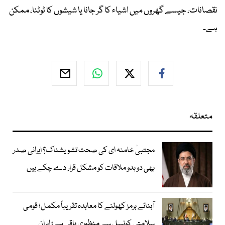
نقصانات، جیسے گھروں میں اشیاء کا گر جانا یا شیشوں کا ٹوٹنا، ممکن
ہے۔
متعلقہ
مجتبیٰ خامنہ ای کی صحت تشویشناک؟ ایرانی صدر
بھی دوبدو ملاقات کو مشکل قرار دے چکے ہیں
آبنائے ہرمز کھولنے کا معاہدہ تقریباً مکمل؛ قومی
سلامتی کونسل سے منظوری باقی ہے؛ ایران