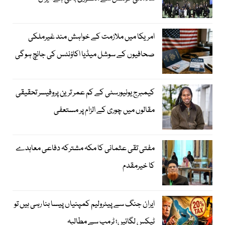
امریکا میں ملازمت کے خواہش مند غیرملکی
صحافیوں کے سوشل میڈیا اکاؤنٹس کی جانچ ہوگی
کیمبرج یونیورسٹی کے کم عمر ترین پروفیسر تحقیقی
مقالوں میں چوری کے الزام پر مستعفی
مفتی تقی عثمانی کا مکہ مشترکہ دفاعی معاہدے
کا خیرمقدم
ایران جنگ سے پیٹرولیم کمپنیاں پیسا بنا رہی ہیں تو
ٹیکس لگائیں؛ ٹرمپ سے مطالبہ