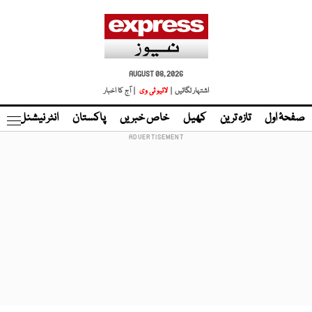
AUGUST 08, 2026
اشتہار لگائیں |
لائیو ٹی وی
| آج کا اخبار
صفحۂ اول
تازہ ترین
کھیل
خاص خبریں
پاکستان
انٹر نیشنل
ٹا