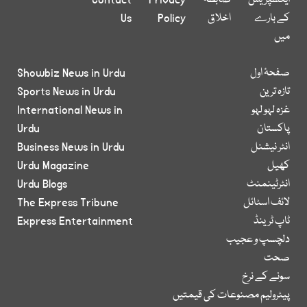
ایکسپریس
ضابطہ
Privacy
Contact
کے بارے
اخلاق
Policy
Us
میں
صفحۂ اول
Showbiz News in Urdu
تازہ ترین
Sports News in Urdu
غزہ لہو لہو
International News in
پاکستان
Urdu
انٹر نیشنل
Business News in Urdu
کھیل
Urdu Magazine
انٹرٹینمنٹ
Urdu Blogs
لائف اسٹائل
The Express Tribune
ٹاپ ٹرینڈ
Express Entertainment
دلچسپ و عجیب
صحت
سونے کے نرخ
پیٹرولیم مصنوعات کی قیمتیں