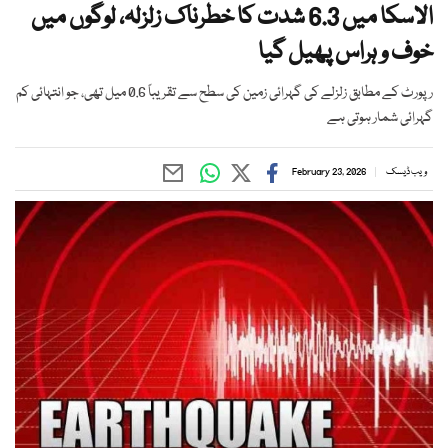
الاسکا میں 6.3 شدت کا خطرناک زلزلہ، لوگوں میں
خوف و ہراس پھیل گیا
رپورٹ کے مطابق زلزلے کی گہرائی زمین کی سطح سے تقریباً 0.6 میل تھی، جو انتہائی کم
گہرائی شمار ہوتی ہے
ویب ڈیسک
February 23, 2026