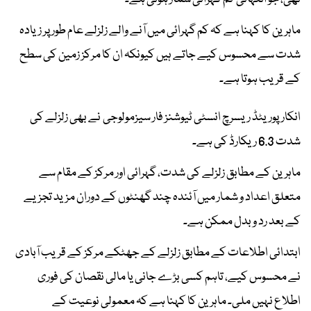
ماہرین کا کہنا ہے کہ کم گہرائی میں آنے والے زلزلے عام طور پر زیادہ
شدت سے محسوس کیے جاتے ہیں کیونکہ ان کا مرکز زمین کی سطح
کے قریب ہوتا ہے۔
انکارپوریٹڈ ریسرچ انسٹی ٹیوشنز فار سیزمولوجی نے بھی زلزلے کی
شدت 6.3 ریکارڈ کی ہے۔
ماہرین کے مطابق زلزلے کی شدت، گہرائی اور مرکز کے مقام سے
متعلق اعداد و شمار میں آئندہ چند گھنٹوں کے دوران مزید تجزیے
کے بعد رد و بدل ممکن ہے۔
ابتدائی اطلاعات کے مطابق زلزلے کے جھٹکے مرکز کے قریب آبادی
نے محسوس کیے، تاہم کسی بڑے جانی یا مالی نقصان کی فوری
اطلاع نہیں ملی۔ ماہرین کا کہنا ہے کہ معمولی نوعیت کے