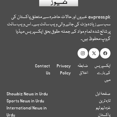
express.pk
خبروں اور حالات حاضرہ سے متعلق پاکستان کی
سب سے زیادہ وزٹ کی جانے والی ویب سائٹ ہے۔ اس ویب سائٹ
پر شائع شدہ تمام مواد کے جملہ حقوق بحق ایکسپریس میڈیا
گروپ محفوظ ہیں۔
ایکسپریس
ضابطہ
Privacy
Contact
کے بارے
اخلاق
Policy
Us
میں
صفحۂ اول
Showbiz News in Urdu
تازہ ترین
Sports News in Urdu
غزہ لہو لہو
International News in
پاکستان
Urdu