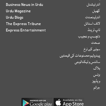
انٹر نیشنل
Business News in Urdu
کھیل
Urdu Magazine
انٹرٹینمنٹ
Urdu Blogs
لائف اسٹائل
The Express Tribune
ٹاپ ٹرینڈ
Express Entertainment
دلچسپ و عجیب
صحت
سونے کے نرخ
پیٹرولیم مصنوعات کی قیمتیں
سائنس و ٹیکنالوجی
بلاگ
بزنس
ویڈیوز
جرائم