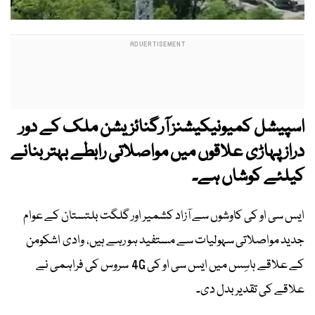
اسپیشل کمیونیکیشنز آرگنائزیشن ملک کے دور
دراز پہاڑی علاقوں میں مواصلاتی رابطے بہتر بنانے
کیلئے کوشاں ہے۔
ایس سی او کی کاوشوں سے آزاد کشمیر اور گلگت بلتستان کے عوام
جدید مواصلاتی سہولیات سے مستفید ہو رہے ہیں، وادی اشکومن
کے علاقے ہاسِس میں ایس سی او کی 4G سروس کی فراہمی نے
علاقے کی تقدیر بدل دی۔