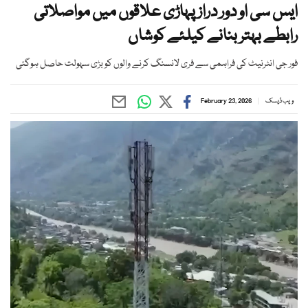
ایس سی او دور دراز پہاڑی علاقوں میں مواصلاتی
رابطے بہتر بنانے کیلئے کوشاں
فور جی انٹرنیٹ کی فراہمی سے فری لانسنگ کرنے والوں کو بڑی سہولت حاصل ہوگئی
ویب ڈیسک
February 23, 2026