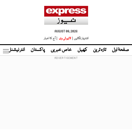
AUGUST 08, 2026
اشتہار لگائیں |
لائیو ٹی وی
| آج کا اخبار
صفحۂ اول
تازہ ترین
کھیل
خاص خبریں
پاکستان
انٹر نیشنل
ٹا