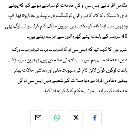
مقامی افراد نے ایس سی او کی خدمات کو سراہتے ہوئے کہا کہ پہلے
فری لانسنگ کا کام کرنے والوں کوگلگت یا راولپنڈی جانا پڑتا تھا، اب
وہ یہیں سے اپنا کام کرسکتے ہیں، بیرون ملک کام کرنے والے لوگ بھی
4G سروسز کے باعث اپنے گھر والوں سے جڑے رہتے ہیں۔
شہریوں کا کہنا تھا کہ ایس سی او کا انٹرنیٹ بہت تیزاور نیٹ ورک
قابل اعتماد ہے، ہم اس سے انتہائی مطمئن ہیں، بہترین سروسزکے
باعث لوگوں کوآن لائن کام کی سہولت ملی اور معاشی حالات بہتر
ہوئے، مقامی افراد نے مواصلات کے شعبے میں ایس سی او کی
خدمات کو سراہتے ہوئے حکام کا شکریہ ادا کیا۔