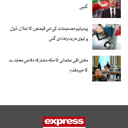
گئیں
پیٹرولیم مصنوعات کی نئی قیمتوں کا اعلان، ڈیزل
پر لیوی مزید بڑھا دی گئی
مفتی تقی عثمانی کا مکہ مشترکہ دفاعی معاہدے
کا خیرمقدم