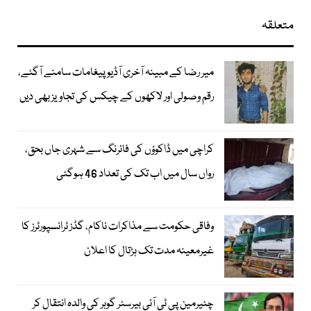
متعلقہ
میر رضا کے مبینہ آخری آڈیو پیغامات سامنے آگئے،
رقم وصولی اور لاکھوں کے چیکس کی تجاویز بھی دیں
کراچی میں ڈاکوؤں کی فائرنگ سے شہری جاں بحق،
رواں سال میں اب تک کی تعداد 46 ہوگئی
وفاقی حکومت سے مذاکرات ناکام، گڈز ٹرانسپورٹرز کا
غیرمعینہ مدت تک ہڑتال کا اعلان
چئیرمین پی ٹی آئی بیرسٹر گوہر کی والدہ انتقال کر