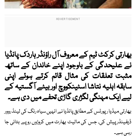
بھارتی کرکٹ ٹیم کے معروف آل راؤنڈر ہاردک پانڈیا
نے علیحدگی کے باوجود اپنے خاندان کے ساتھ
مثبت تعلقات کی مثال قائم کرتے ہوئے اپنی
سابقہ اہلیہ نتاشا اسٹینکووچ اور بیٹے آگستیہ کے
لیے ایک مہنگی لگژری گاڑی تحفے میں دی ہے۔
بھارتی میڈیا رپورٹس کے مطابق پانڈیا نے انہیں سیاہ رنگ کی لینڈ روور
ڈیفینڈر پیش کی، جس کی مالیت بھارت میں کروڑوں روپے بتائی جا
رہی ہے۔