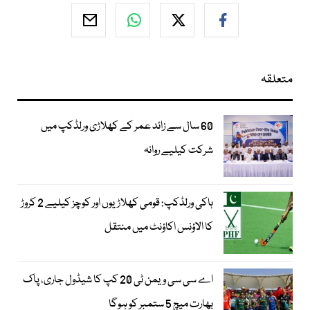
متعلقہ
60 سال سے زائد عمر کے کھلاڑی ورلڈکپ میں
شرکت کیلیے روانہ
ہاکی ورلڈکپ: قومی کھلاڑیوں اور کوچز کیلیے 2 کروڑ
کا الاؤنس اکاؤنٹ میں منتقل
اے سی سی ویمن ٹی 20 کپ کا شیڈول جاری، پاک
بھارت میچ 5 ستمبر کو ہوگا