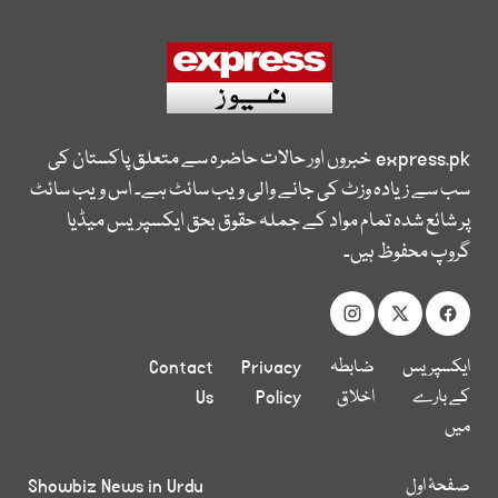
express.pk
خبروں اور حالات حاضرہ سے متعلق پاکستان کی
سب سے زیادہ وزٹ کی جانے والی ویب سائٹ ہے۔ اس ویب سائٹ
پر شائع شدہ تمام مواد کے جملہ حقوق بحق ایکسپریس میڈیا
گروپ محفوظ ہیں۔
ایکسپریس
ضابطہ
Privacy
Contact
کے بارے
اخلاق
Policy
Us
میں
صفحۂ اول
Showbiz News in Urdu