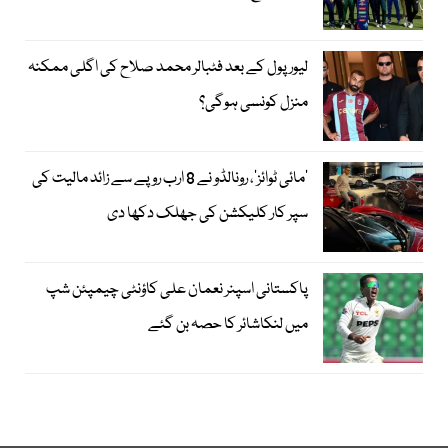
لیور پول کے بعد فٹبالر محمد صلاح کی اگلی ممکنہ
منزل کونسی ہوگی؟
’مائی ٹوائز‘، رونالڈو نے 8 ارب روپے سے زائد مالیت کی
سپر کار کلیکشن کی جھلک دکھا دی
پاکستانی اسپنر نعمان علی کاؤنٹی چیمپئن شپ
میں لنکاشائر کا حصہ بن گئے