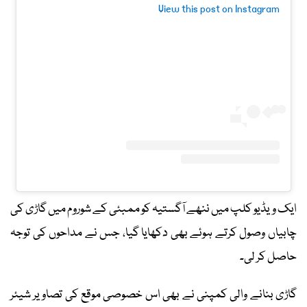
View this post on Instagram
ایک ویڈیو کلپ میں ننھے آگستیہ کو ممبئی کے شوروم میں گاڑی کی
چابیاں وصول کرتے ہوئے بھی دکھایا گیا، جس نے مداحوں کی توجہ
حاصل کر لی۔
گاڑی بنانے والی کمپنی نے بھی اس خصوصی موقع کی تصاویر شیئر