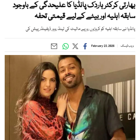
بھارتی کرکٹر ہاردک پانڈیا کا علیحدگی کے باوجود
سابقہ اہلیہ اور بیٹے کےلیے قیمتی تحفہ
پانڈیا نے سابقہ اہلیہ کو کروڑوں روپے مالیت کی لینڈ روور ڈیفینڈر پیش کی
ویب ڈیسک
February 23, 2026