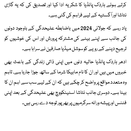
کرتے ہوئے ہاردک پانڈیا کا شکریہ ادا کیا اور تصدیق کی کہ یہ گاڑی
نتاشا اور آگستیہ کے لیے فراہم کی گئی ہے۔
یاد رہے کہ جولائی 2024 میں باضابطہ علیحدگی کے باوجود دونوں
کی جانب سے اپنے بیٹے کی مشترکہ پرورش اور اس کی خوشیوں کو
ترجیح دینے کے رویے کو سوشل میڈیا صارفین نے سراہا ہے۔
ادھر ہاردک پانڈیا حالیہ دنوں میں اپنی ذاتی زندگی کے باعث بھی
خبروں میں ہیں اور ان کا نام ماہیکا شرما کے ساتھ جوڑا جارہا ہے، تاہم
وہ متعدد مواقع پر واضح کر چکے ہیں کہ ان کے لیے سب سے اہم ان کا
بیٹا ہے۔ دوسری جانب نتاشا اسٹینکووچ بھی علیحدگی کے بعد اپنی
فٹنس اور پیشہ ورانہ سرگرمیوں پر بھرپور توجہ دے رہی ہیں۔