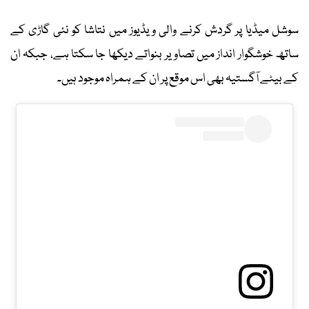
سوشل میڈیا پر گردش کرنے والی ویڈیوز میں نتاشا کو نئی گاڑی کے
ساتھ خوشگوار انداز میں تصاویر بنواتے دیکھا جا سکتا ہے، جبکہ ان
کے بیٹے آگستیہ بھی اس موقع پر ان کے ہمراہ موجود ہیں۔