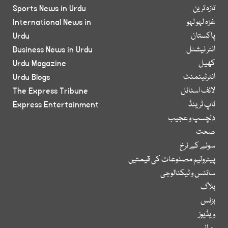
تازہ ترین
Sports News in Urdu
غزہ لہو لہو
International News in
پاکستان
Urdu
انٹر نیشنل
Business News in Urdu
کھیل
Urdu Magazine
انٹرٹینمنٹ
Urdu Blogs
لائف اسٹائل
The Express Tribune
ٹاپ ٹرینڈ
Express Entertainment
دلچسپ و عجیب
صحت
سونے کے نرخ
پیٹرولیم مصنوعات کی قیمتیں
سائنس و ٹیکنالوجی
بلاگ
بزنس
ویڈیوز