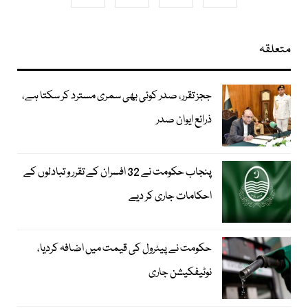
متعلقہ
ججز تقرر، صدر کوئی بھی سمری مسترد کر سکتا ہے،
ذرائع ایوان صدر
پنجاب حکومت نے 32 افسران کے تقرر و تبادلوں کے
احکامات جاری کر دیے
حکومت نے پیٹرول کی قیمت میں اضافہ کردیا،
نوٹیفکیشن جاری