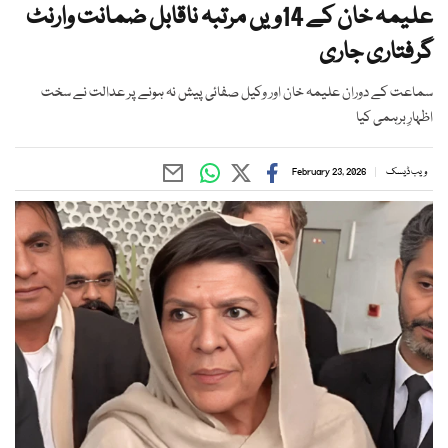
علیمہ خان کے 14ویں مرتبہ ناقابل ضمانت وارنٹ
گرفتاری جاری
سماعت کے دوران علیمہ خان اور وکیل صفائی پیش نہ ہونے پر عدالت نے سخت
اظہارِ برہمی کیا
ویب ڈیسک
February 23, 2026