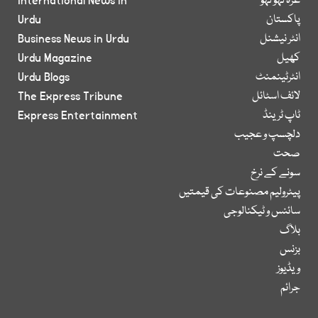
غزہ لہو لہو
International News in
پاکستان
Urdu
انٹر نیشنل
Business News in Urdu
کھیل
Urdu Magazine
انٹرٹینمنٹ
Urdu Blogs
لائف اسٹائل
The Express Tribune
ٹاپ ٹرینڈ
Express Entertainment
دلچسپ و عجیب
صحت
سونے کے نرخ
پیٹرولیم مصنوعات کی قیمتیں
سائنس و ٹیکنالوجی
بلاگ
بزنس
ویڈیوز
جرائم