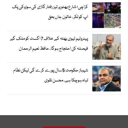
کراچی؛ شارع بھٹو پر تیز رفتار گاڑی کی سوزوکی پک
اپ کو ٹکر، خاتون جاں بحق
پیٹرولیم لیوی بھتہ کے خلاف 7 اگست کو ملک گیر
فیصلہ کن احتجاج ہوگا، حافظ نعیم الرحمان
شہباز حکومت 5 سال پورے کرے گی لیکن نظام
تباہ ہوچکا ہے، محسن نقوی