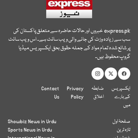
express.pk
خبروں اور حالات حاضرہ سے متعلق پاکستان کی
سب سے زیادہ وزٹ کی جانے والی ویب سائٹ ہے۔ اس ویب سائٹ
پر شائع شدہ تمام مواد کے جملہ حقوق بحق ایکسپریس میڈیا
گروپ محفوظ ہیں۔
ایکسپریس
ضابطہ
Privacy
Contact
کے بارے
اخلاق
Policy
Us
میں
صفحۂ اول
Showbiz News in Urdu
تازہ ترین
Sports News in Urdu