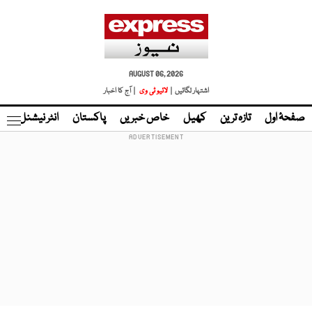
AUGUST 06, 2026
اشتہار لگائیں |
لائیو ٹی وی
| آج کا اخبار
صفحۂ اول
تازہ ترین
کھیل
خاص خبریں
پاکستان
انٹر نیشنل
ٹا