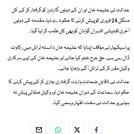
عدالت نے علیمہ خان اور ان کے دونوں گارنٹرز کو گرفتار کر کے کل
منگل 24 فروری کو پیش کرنے کا حکم دے دیا۔ مقدمہ کے دونوں
آخری تفتیشی افسران گواہان کو بھی کل طلب کر لیا گیا۔
پراسیکیوٹر نے مؤقف اپنایا کہ علیمہ خان دانستہ ٹرائل میں رکاوٹ
ڈال رہی ہے، حقِ جرح ختم کیا جائے اور علیمہ خان کے لیے سرکاری
وکیل مقرر کر کے ٹرائل آگے بڑھایا جائے۔
عدالت نے ناقابل ضمانت وارنٹ گرفتاری جاری کر کے پیش کرنے کا
حکم دیا۔ سماعت کے دوران علیمہ خان اور وکیل صفائی پیش نہ
ہونے پر عدالت نے سخت اظہارِ برہمی کیا۔