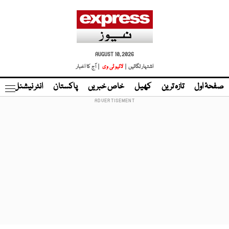
AUGUST 10, 2026
اشتہار لگائیں |
لائیو ٹی وی
| آج کا اخبار
صفحۂ اول
تازہ ترین
کھیل
خاص خبریں
پاکستان
انٹر نیشنل
ٹا