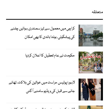
متعلقہ
کراچی میں معمول سے تیز سمندری ہوائیں چلنے
کی پیشگوئی، بوندا باندی کا بھی امکان
حکومت نے عام تعطیل کا اعلان کردیا
لاہور؛ پولیس حراست میں خواتین کی ہلاکت، تھانے
جانے سے قبل کی ویڈیو سامنے آگئی