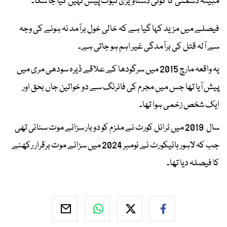
مبینہ دشمنی کا کوئی دستاویزی ثبوت پیش نہیں کیا جا سکا۔
فیصلے میں مزید کہا گیا ہے کہ خالی خول برآمد نہ ہونے کی وجہ
سے آلہ قتل کی برآمدگی غیر اہم ہو جاتی ہے۔
یہ واقعہ مارچ 2015 میں سرگودھا کے علاقے ڈیرہ سودھی مری میں
پیش آیا تھا جس میں مجرم کی فائرنگ سے دو خواتین جاں بحق اور
ایک شخص زخمی ہوا تھا۔
سال 2019 میں ٹرائل کورٹ نے ملزم کو دو بار سزائے موت سنائی تھی
جب کہ لاہور ہائیکورٹ نے نومبر 2024 میں سزائے موت برقرار رکھنے
کا فیصلہ دیا تھا۔