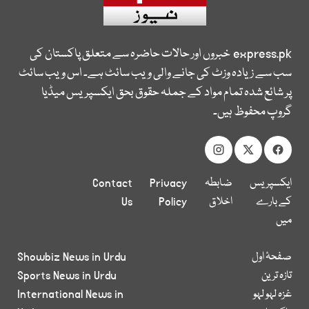
express.pk
خبروں اور حالات حاضرہ سے متعلق پاکستان کی
سب سے زیادہ وزٹ کی جانے والی ویب سائٹ ہے۔ اس ویب سائٹ
پر شائع شدہ تمام مواد کے جملہ حقوق بحق ایکسپریس میڈیا
گروپ محفوظ ہیں۔
ایکسپریس
ضابطہ
Privacy
Contact
کے بارے
اخلاق
Policy
Us
میں
صفحۂ اول
Showbiz News in Urdu
تازہ ترین
Sports News in Urdu
غزہ لہو لہو
International News in