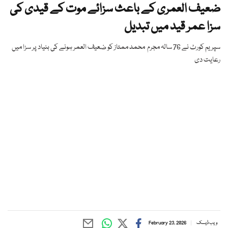
ضعیف العمری کے باعث سزائے موت کے قیدی کی
سزا عمر قید میں تبدیل
سپریم کورٹ نے 76 سالہ مجرم محمد ممتاز کو ضعیف العمر ہونے کی بنیاد پر سزا میں
رعایت دی
ویب ڈیسک
February 23, 2026