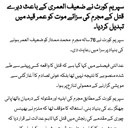
سپریم کورٹ نے ضعیف العمری کے باعث دہرے
قتل کے مجرم کی سزائے موت کو عمر قید میں
تبدیل کردیا۔
سپریم کورٹ نے 76 سالہ مجرم محمد ممتاز کو ضعیف العمر ہونے
کی بنیاد پر سزا میں رعایت دی۔
عدالتی فیصلے میں کہا گیا ہے کہ قتل کا واقعہ کسی پہلے سے طے
شدہ منصوبے کا نتیجہ نہیں تھا بلکہ خونی تصادم کا آغاز گلی سے
مویشی گزارنے کے معمولی تنازع پر ہوا۔
سپریم کورٹ کے مطابق مجرم کی اہلیہ اور مقتولہ کے درمیان ہاتھا پائی
جھگڑے کی بنیاد بنی، استغاثہ کا مؤقف تھا کہ ملزم نے بھینس
چوری کے مقدمے کی رنجش میں قتل کیا تاہم عدالت نے قرار دیا کہ