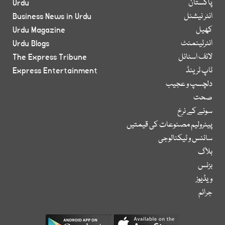
پاکستان
Urdu
انٹر نیشنل
Business News in Urdu
کھیل
Urdu Magazine
انٹرٹینمنٹ
Urdu Blogs
لائف اسٹائل
The Express Tribune
ٹاپ ٹرینڈ
Express Entertainment
دلچسپ و عجیب
صحت
سونے کے نرخ
پیٹرولیم مصنوعات کی قیمتیں
سائنس و ٹیکنالوجی
بلاگ
بزنس
ویڈیوز
جرائم