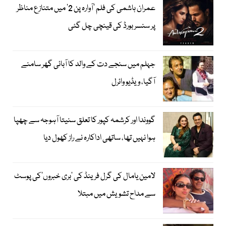
عمران ہاشمی کی فلم ’آوارہ پن 2‘ میں متنازع مناظر
پر سنسر بورڈ کی قینچی چل گئی
جہلم میں سنجے دت کے والد کا آبائی گھر سامنے
آگیا، ویڈیو وائرل
گووندا اور کرشمہ کپور کا تعلق سنیتا آہوجہ سے چھپا
ہوا نہیں تھا، ساتھی اداکارہ نے راز کھول دیا
لامین یامال کی گرل فرینڈ کی ’بری خبروں‘کی پوسٹ
سے مداح تشویش میں مبتلا