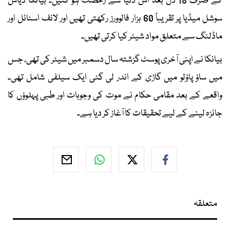
کے صرف 18 دن بعد اس دنیا سے رخصت ہو گئیں۔ بیانکا ڈیاس
سوشل میڈیا پر تقریباً 60 ہزار فالوورز رکھتی تھیں اور لائف اسٹائل اور
ماڈلنگ سے متعلق مواد شیئر کیا کرتی تھیں۔
بیانکا نے اپنی آخری پوسٹ گزشتہ سال دسمبر میں شیئر کی تھی، جس
میں ساؤ پاؤلو میں گاڑی کے اندر لی گئی ایک سیلفی شامل تھی۔
واقعے کے بعد مقامی حکام نے موت کی وجوہات اور طبی پہلوؤں کا
جائزہ لینے کے لیے تحقیقات کا آغاز کر دیا ہے۔
متعلقہ