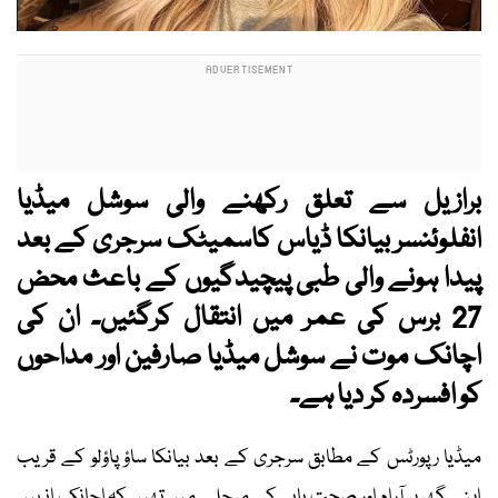
برازیل سے تعلق رکھنے والی سوشل میڈیا
انفلوئنسر بیانکا ڈیاس کاسمیٹک سرجری کے بعد
پیدا ہونے والی طبی پیچیدگیوں کے باعث محض
27 برس کی عمر میں انتقال کرگئیں۔ ان کی
اچانک موت نے سوشل میڈیا صارفین اور مداحوں
کو افسردہ کر دیا ہے۔
میڈیا رپورٹس کے مطابق سرجری کے بعد بیانکا ساؤ پاؤلو کے قریب
اپنے گھر پر آرام اور صحت یابی کے مرحلے میں تھیں کہ اچانک انہیں