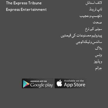
لائف اسٹائل
The Express Tribune
ٹاپ ٹرینڈ
Express Entertainment
دلچسپ و عجیب
صحت
سونے کے نرخ
پیٹرولیم مصنوعات کی قیمتیں
سائنس و ٹیکنالوجی
بلاگ
بزنس
ویڈیوز
جرائم