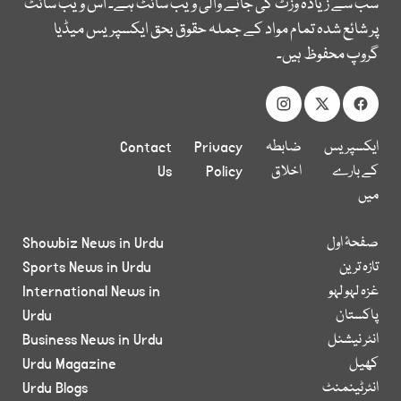
سب سے زیادہ وزٹ کی جانے والی ویب سائٹ ہے۔ اس ویب سائٹ
پر شائع شدہ تمام مواد کے جملہ حقوق بحق ایکسپریس میڈیا
گروپ محفوظ ہیں۔
ایکسپریس
ضابطہ
Privacy
Contact
کے بارے
اخلاق
Policy
Us
میں
صفحۂ اول
Showbiz News in Urdu
تازہ ترین
Sports News in Urdu
غزہ لہو لہو
International News in
پاکستان
Urdu
انٹر نیشنل
Business News in Urdu
کھیل
Urdu Magazine
انٹرٹینمنٹ
Urdu Blogs