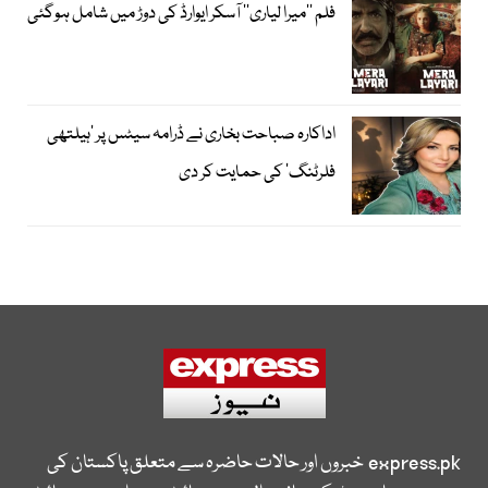
فلم ’’میرا لیاری‘‘ آسکر ایوارڈ کی دوڑ میں شامل ہوگئی
اداکارہ صباحت بخاری نے ڈرامہ سیٹس پر ’ہیلتھی
فلرٹنگ‘ کی حمایت کر دی
express.pk
خبروں اور حالات حاضرہ سے متعلق پاکستان کی