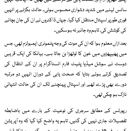
سانس لینے میں شدید دشواری محسوس ہوئی۔ حالت بگڑنے پر انہیں
فوری طور پر اسپتال منتقل کیا گیا، جہاں ڈاکٹروں نے ان کی جان بچانے
کی کوشش کی، تاہم وہ جانبر نہ ہو سکیں۔
بعد ازاں معلوم ہوا کہ ان کی موت کی وجہ پلمونری ایمبولزم تھی، جس
میں پھیپھڑوں میں خون کا لوتھڑا بن جاتا ہے۔ بیانکا کی ایک قریبی
دوست نے سوشل میڈیا پلیٹ فارم انسٹاگرام پر ان کے انتقال کی
تصدیق کرتے ہوئے بتایا کہ صحت یابی کے دوران انہیں دو مرتبہ
دورے بھی پڑے تھے اور اسپتال پہنچنے تک ان کی حالت انتہائی
نازک ہو چکی تھی۔
رپورٹس کے مطابق سرجری کی نوعیت کے بارے میں باضابطہ
تفصیلات جاری نہیں کی گئیں، تاہم یہ واضح کیا گیا کہ وہ آپریشن