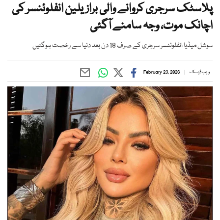
پلاسٹک سرجری کروانے والی برازیلین انفلوئنسر کی
اچانک موت، وجہ سامنے آگئی
سوشل میڈیا انفلوئنسر سرجری کے صرف 18 دن بعد دنیا سے رخصت ہوگئیں
ویب ڈیسک
February 23, 2026